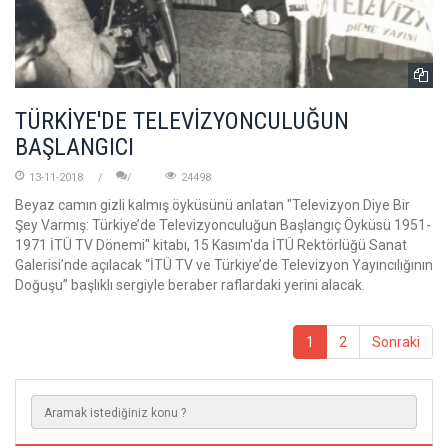
TÜRKİYE'DE TELEVİZYONCULUĞUN
BAŞLANGICI
13-11-2018
24498
Beyaz camın gizli kalmış öyküsünü anlatan "Televizyon Diye Bir
Şey Varmış: Türkiye’de Televizyonculuğun Başlangıç Öyküsü 1951-
1971 İTÜ TV Dönemi" kitabı, 15 Kasım'da İTÜ Rektörlüğü Sanat
Galerisi’nde açılacak “İTÜ TV ve Türkiye’de Televizyon Yayıncılığının
Doğuşu” başlıklı sergiyle beraber raflardaki yerini alacak.
1
2
Sonraki