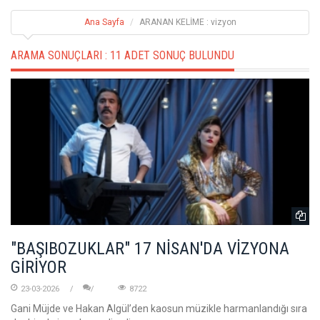
Ana Sayfa
ARANAN KELİME : vizyon
ARAMA SONUÇLARI :
11 ADET SONUÇ BULUNDU
"BAŞIBOZUKLAR" 17 NİSAN'DA VİZYONA
GİRİYOR
23-03-2026
8722
Gani Müjde ve Hakan Algül’den kaosun müzikle harmanlandığı sıra