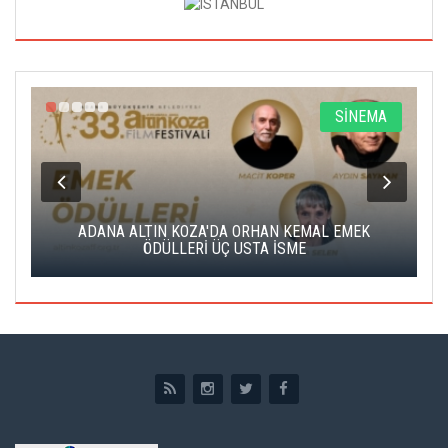
A
SİNEMA
K
ADANA ALTIN KOZA'DA ORHAN KEMAL EMEK
A
ÖDÜLLERİ ÜÇ USTA İSME