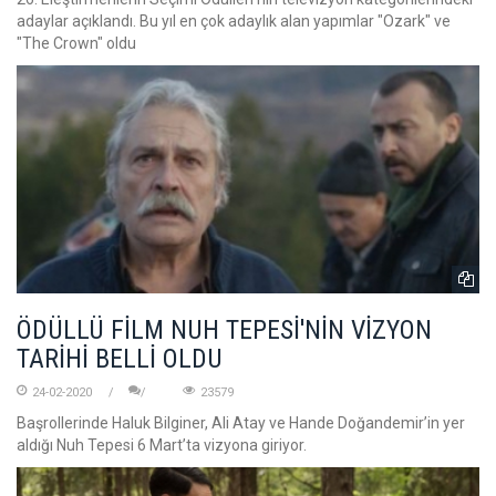
adaylar açıklandı. Bu yıl en çok adaylık alan yapımlar "Ozark" ve
"The Crown" oldu
ÖDÜLLÜ FİLM NUH TEPESİ'NİN VİZYON
TARİHİ BELLİ OLDU
24-02-2020
23579
Başrollerinde Haluk Bilginer, Ali Atay ve Hande Doğandemir’in yer
aldığı Nuh Tepesi 6 Mart’ta vizyona giriyor.