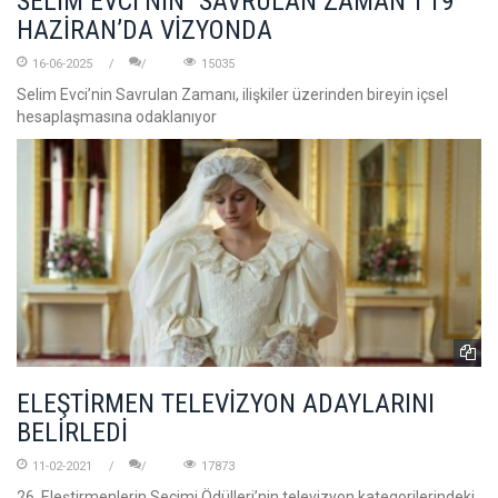
SELİM EVCİ’NİN “SAVRULAN ZAMAN”I 19
HAZİRAN’DA VİZYONDA
16-06-2025
15035
Selim Evci’nin Savrulan Zamanı, ilişkiler üzerinden bireyin içsel
hesaplaşmasına odaklanıyor
ELEŞTİRMEN TELEVİZYON ADAYLARINI
BELİRLEDİ
11-02-2021
17873
26. Eleştirmenlerin Seçimi Ödülleri’nin televizyon kategorilerindeki