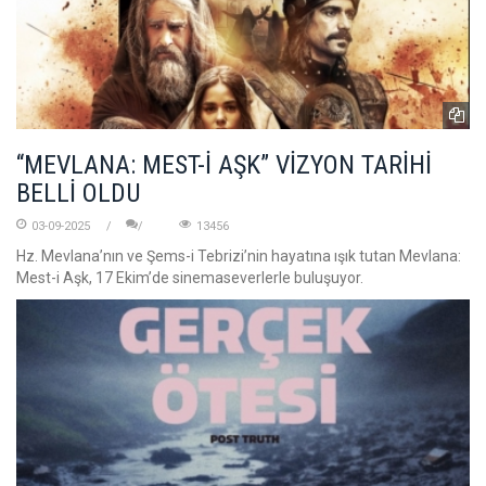
“MEVLANA: MEST-İ AŞK” VİZYON TARİHİ
BELLİ OLDU
03-09-2025
13456
Hz. Mevlana’nın ve Şems-i Tebrizi’nin hayatına ışık tutan Mevlana:
Mest-i Aşk, 17 Ekim’de sinemaseverlerle buluşuyor.