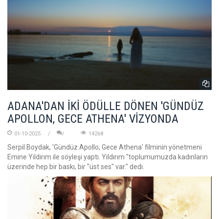
ADANA'DAN İKİ ÖDÜLLE DÖNEN 'GÜNDÜZ
APOLLON, GECE ATHENA' VİZYONDA
01-10-2025
14268
Serpil Boydak, 'Gündüz Apollo, Gece Athena' filminin yönetmeni
Emine Yıldırım ile söyleşi yaptı. Yıldırım "toplumumuzda kadınların
üzerinde hep bir baskı, bir "üst ses" var." dedi.