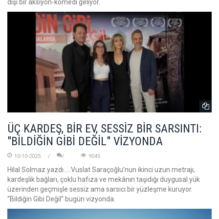
dışı bir aksiyon-komedi geliyor.
ÜÇ KARDEŞ, BİR EV, SESSİZ BİR SARSINTI:
"BİLDİĞİN GİBİ DEĞİL" VİZYONDA
10-10-2025
9545
Hilal Solmaz yazdı.....Vuslat Saraçoğlu’nun ikinci uzun metrajı,
kardeşlik bağları, çoklu hafıza ve mekânın taşıdığı duygusal yük
üzerinden geçmişle sessiz ama sarsıcı bir yüzleşme kuruyor.
“Bildiğin Gibi Değil” bugün vizyonda.