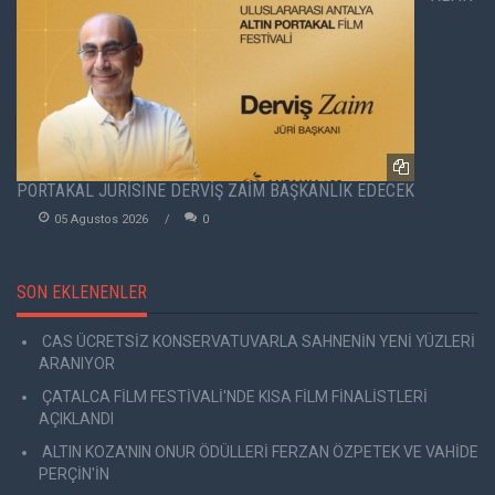
PORTAKAL JÜRİSİNE DERVİŞ ZAİM BAŞKANLIK EDECEK
05 Agustos 2026
0
SON EKLENENLER
CAS ÜCRETSİZ KONSERVATUVARLA SAHNENİN YENİ YÜZLERİ
ARANIYOR
ÇATALCA FİLM FESTİVALİ'NDE KISA FİLM FİNALİSTLERİ
AÇIKLANDI
ALTIN KOZA'NIN ONUR ÖDÜLLERİ FERZAN ÖZPETEK VE VAHİDE
PERÇİN'İN