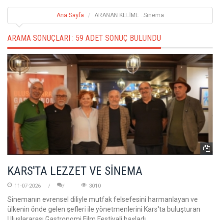
Ana Sayfa
ARANAN KELİME : Sinema
ARAMA SONUÇLARI :
59 ADET SONUÇ BULUNDU
KARS'TA LEZZET VE SİNEMA
11-07-2026
3010
Sinemanın evrensel diliyle mutfak felsefesini harmanlayan ve
ülkenin önde gelen şefleri ile yönetmenlerini Kars'ta buluşturan
Uluslararası Gastronomi Film Festivali başladı.