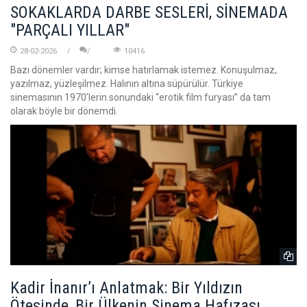
SOKAKLARDA DARBE SESLERİ, SİNEMADA
"PARÇALI YILLAR"
28-02-2026
10416
Bazı dönemler vardır; kimse hatırlamak istemez. Konuşulmaz,
yazılmaz, yüzleşilmez. Halının altına süpürülür. Türkiye
sinemasının 1970’lerin sonundaki “erotik film furyası” da tam
olarak böyle bir dönemdi.
Kadir İnanır’ı Anlatmak: Bir Yıldızın
Ötesinde, Bir Ülkenin Sinema Hafızası