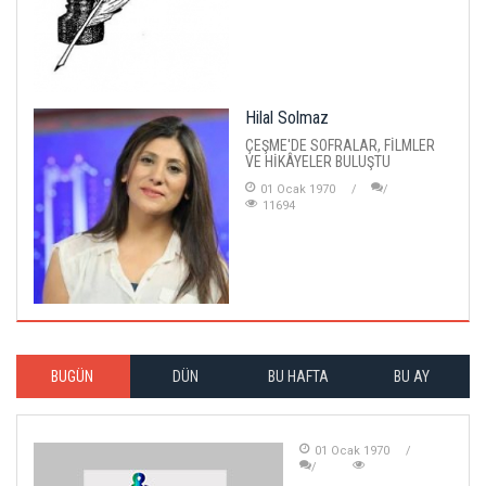
Hilal Solmaz
ÇEŞME'DE SOFRALAR, FİLMLER
VE HİKÂYELER BULUŞTU
01 Ocak 1970
11694
BUGÜN
DÜN
BU HAFTA
BU AY
01 Ocak 1970