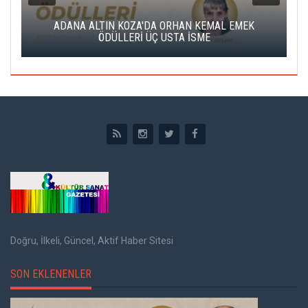
K
ADANA ALTIN KOZA'DA ORHAN KEMAL EMEK
A
ÖDÜLLERİ ÜÇ USTA İSME
Doğru, İlkeli, Güncel, Aktif Haber Sitesi
SON EKLENENLER