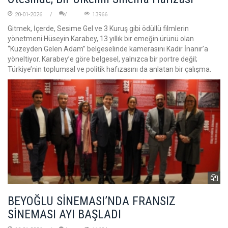
20-01-2026
13966
Gitmek, İçerde, Sesime Gel ve 3 Kuruş gibi ödüllü filmlerin
yönetmeni Hüseyin Karabey, 13 yıllık bir emeğin ürünü olan
“Kuzeyden Gelen Adam” belgeselinde kamerasını Kadir İnanır’a
yöneltiyor. Karabey’e göre belgesel, yalnızca bir portre değil;
Türkiye’nin toplumsal ve politik hafızasını da anlatan bir çalışma.
BEYOĞLU SİNEMASI’NDA FRANSIZ
SİNEMASI AYI BAŞLADI