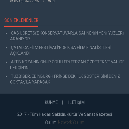
05 Agustos 2026
0
SON EKLENENLER
CAS ÜCRETSİZ KONSERVATUVARLA SAHNENİN YENİ YÜZLERİ
ARANIYOR
ÇATALCA FİLM FESTİVALİ'NDE KISA FİLM FİNALİSTLERİ
AÇIKLANDI
ALTIN KOZA'NIN ONUR ÖDÜLLERİ FERZAN ÖZPETEK VE VAHİDE
PERÇİN'İN
TUZBİBER, EDİNBURGH FRİNGE'DEKİ İLK GÖSTERİSİNİ DENİZ
GÖKTAŞ'LA YAPACAK
KÜNYE
İLETİŞİM
2017 - Tüm Hakları Saklıdır. Kültür Ve Sanat Gazetesi
Yazılım:
Network Yazılım