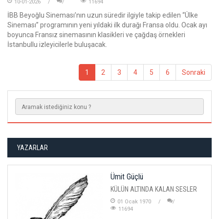
10-01-2026
11694
İBB Beyoğlu Sineması’nın uzun süredir ilgiyle takip edilen “Ülke
Sineması” programının yeni yıldaki ilk durağı Fransa oldu. Ocak ayı
boyunca Fransız sinemasının klasikleri ve çağdaş örnekleri
İstanbullu izleyicilerle buluşacak.
1
2
3
4
5
6
Sonraki
YAZARLAR
Ümit Güçlü
KÜLÜN ALTINDA KALAN SESLER
01 Ocak 1970
11694