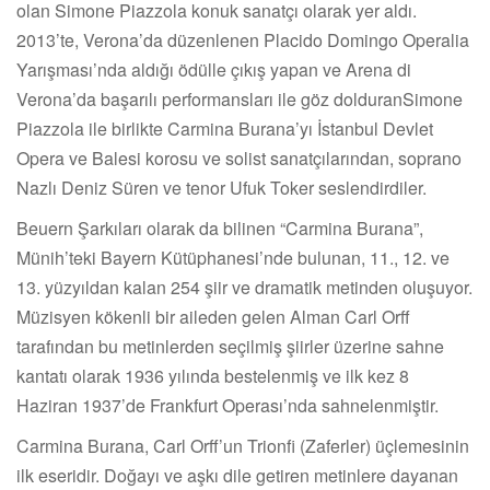
olan Simone Piazzola konuk sanatçı olarak yer aldı.
2013’te, Verona’da düzenlenen Placido Domingo Operalia
Yarışması’nda aldığı ödülle çıkış yapan ve Arena di
Verona’da başarılı performansları ile göz dolduranSimone
Piazzola ile birlikte Carmina Burana’yı İstanbul Devlet
Opera ve Balesi korosu ve solist sanatçılarından, soprano
Nazlı Deniz Süren ve tenor Ufuk Toker seslendirdiler.
Beuern Şarkıları olarak da bilinen “Carmina Burana”,
Münih’teki Bayern Kütüphanesi’nde bulunan, 11., 12. ve
13. yüzyıldan kalan 254 şiir ve dramatik metinden oluşuyor.
Müzisyen kökenli bir aileden gelen Alman Carl Orff
tarafından bu metinlerden seçilmiş şiirler üzerine sahne
kantatı olarak 1936 yılında bestelenmiş ve ilk kez 8
Haziran 1937’de Frankfurt Operası’nda sahnelenmiştir.
Carmina Burana, Carl Orff’un Trionfi (Zaferler) üçlemesinin
ilk eseridir. Doğayı ve aşkı dile getiren metinlere dayanan