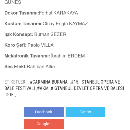
GÜNEŞ
Dekor Tasarımı:
Ferhat KARAKAYA
Kostüm Tasarımı:
Olcay Engin KAYMAZ
Işık Konsept:
Burhan SEZER
Koro Şefi:
Paolo VILLA
Mekatronik Tasarımı:
İbrahim ERDEM
Ses Efekt:
Rahman Altın
ETIKETLER :
#CARMINA BURANA
#15. İSTANBUL OPERA VE
,
BALE FESTIVALI
#AKM
#ISTANBUL DEVLET OPERA VE BALESI
,
,
İDOB
,
Facebook
Twitter
Google+
WhatsApp