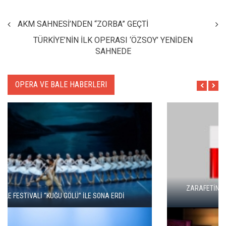
AKM SAHNESİ’NDEN “ZORBA” GEÇTİ
TÜRKİYE’NİN İLK OPERASI ‘ÖZSOY’ YENİDEN
SAHNEDE
OPERA VE BALE HABERLERI
ZARAFETİN AŞKIN VE TUTKUNUN DANSI: KUĞU GÖLÜ YENİDEN
SAHNEDE