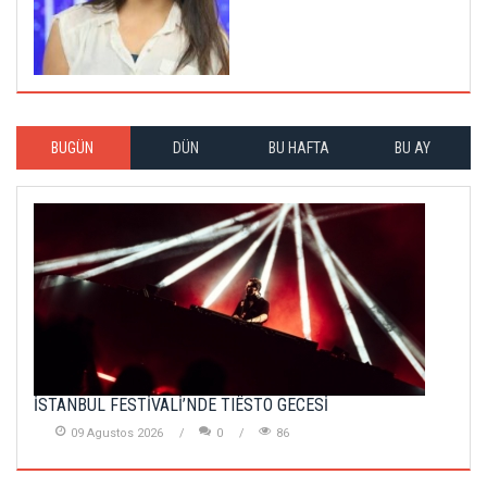
BUGÜN
DÜN
BU HAFTA
BU AY
İSTANBUL FESTİVALİ’NDE TIËSTO GECESİ
09 Agustos 2026
0
86