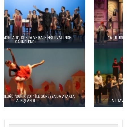
16. ULUSLARARASI İSTANBUL OPERA VE BALE FESTİVALİ
“KÜLKEDİSİ” İLE BAŞLADI
LA TRAVİATA, SAHNEDE BÜYÜLEYİCİ BİR GECE YARATTI