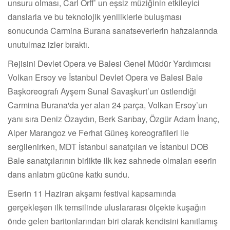
unsuru olması, Carl Orff’ un eşsiz müziğinin etkileyici
danslarla ve bu teknolojik yeniliklerle buluşması
sonucunda Carmina Burana sanatseverlerin hafızalarında
unutulmaz izler bıraktı.
Rejisini Devlet Opera ve Balesi Genel Müdür Yardımcısı
Volkan Ersoy ve İstanbul Devlet Opera ve Balesi Bale
Başkoreografı Ayşem Sunal Savaşkurt’un üstlendiği
Carmina Burana'da yer alan 24 parça, Volkan Ersoy’un
yanı sıra Deniz Özaydın, Berk Sarıbay, Özgür Adam İnanç,
Alper Marangoz ve Ferhat Güneş koreografileri ile
sergilenirken, MDT İstanbul sanatçıları ve İstanbul DOB
Bale sanatçılarının birlikte ilk kez sahnede olmaları eserin
dans anlatım gücüne katkı sundu.
Eserin 11 Haziran akşamı festival kapsamında
gerçekleşen ilk temsilinde uluslararası ölçekte kuşağın
önde gelen baritonlarından biri olarak kendisini kanıtlamış