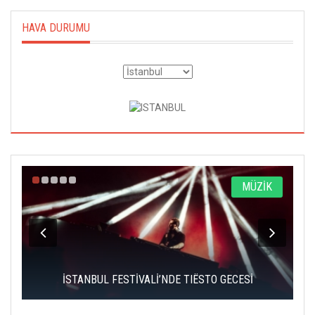
HAVA DURUMU
A
MÜZİK
İSTANBUL FESTİVALİ’NDE TIËSTO GECESİ