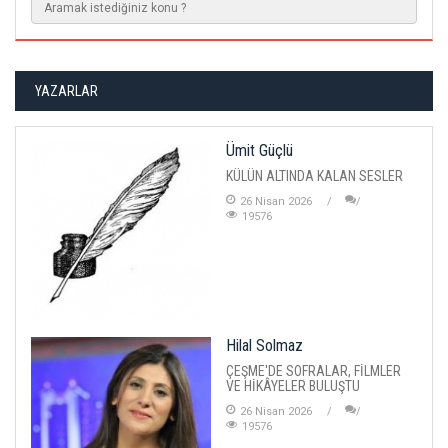
YAZARLAR
Ümit Güçlü
KÜLÜN ALTINDA KALAN SESLER
26 Nisan 2026
19576
Hilal Solmaz
ÇEŞME'DE SOFRALAR, FİLMLER
VE HİKÂYELER BULUŞTU
26 Nisan 2026
19576