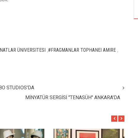
ÖZPETEK VE VAHİDE PERÇİN'İN
NATLAR ÜNIVERSITESI
#FRAGMANLAR TOPHANEI AMIRE
,
,
BO STUDIOS'DA
MİNYATÜR SERGİSİ "TENASÜH" ANKARA'DA