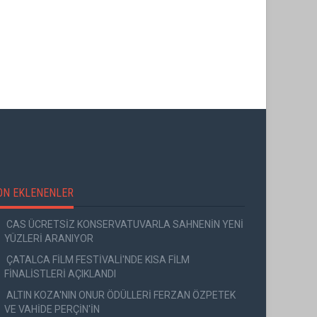
BALKANLAR'DAN ALÇITEPE'YE
SEÇKİN Pİ
ORUZ,
GÖÇÜN HİKAYESİ: "KÖK HALI"
SARNICI'ND
YOR"
SERGİSİ AÇILDI
ON EKLENENLER
CAS ÜCRETSİZ KONSERVATUVARLA SAHNENİN YENİ
YÜZLERİ ARANIYOR
ÇATALCA FİLM FESTİVALİ'NDE KISA FİLM
FİNALİSTLERİ AÇIKLANDI
ALTIN KOZA'NIN ONUR ÖDÜLLERİ FERZAN ÖZPETEK
VE VAHİDE PERÇİN'İN