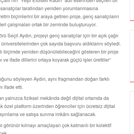
allı’nın “Yeşil Elbiseli Kadın” adlı eserinden seçilen bir
ı sanatçılar tarafından yeniden yorumlanmasına
retim biçimlerini bir araya getiren proje, genç sanatçıların
kleri çalışmaları ortak bir zeminde buluşturuyor.
eçil Aydın, projeyi genç sanatçılar için bir açık çağrı
lı üniversitelerinden çok sayıda başvuru aldıklarını söyledi.
klı biçimde yeniden düşünülebileceğini gösteren bir proje
ve ifade dillerini ortaya koyarak güçlü işler ürettiler”
lduğunu söyleyen Aydın, aynı fragmandan doğan farklı
 ifade etti.
ı yalnızca fiziksel mekânda değil dijital ortamda da
SİNEMA
özel platform üzerinden öğrenciler için ücretsiz dijital
i yayınlama ve satışa sunma imkânı sağlanacak.
ni görünür kılmayı amaçlayan çok katmanlı bir kolektif
ALTIN KOZA'NIN ONUR ÖDÜLLERİ FERZAN
cek.