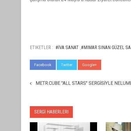
ETIKETLER :
#İVA SANAT
#MIMAR SINAN GÜZEL SA
,
Facebook
Twitter
Google+
WhatsApp
METR.CUBE "ALL STARS" SERGİSİYLE NELUM
SERGİ HABERLERI