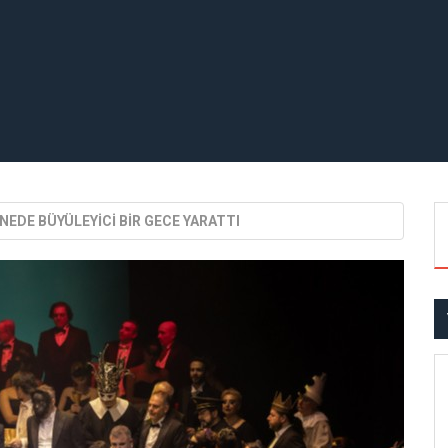
NEDE BÜYÜLEYİCİ BİR GECE YARATTI