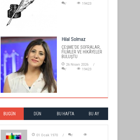
19423
Hilal Solmaz
ÇEŞME'DE SOFRALAR,
FİLMLER VE HİKÂYELER
BULUŞTU
26 Nisan 2026
19423
BUGÜN
DÜN
BU HAFTA
BU AY
01 Ocak 1970