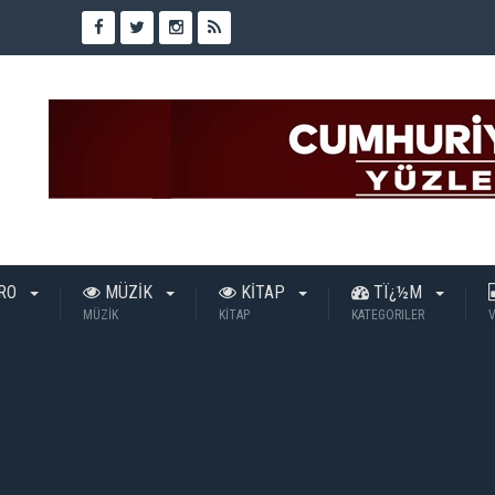
TRO
MÜZİK
KİTAP
TÏ¿½M
MÜZİK
KİTAP
KATEGORILER
V