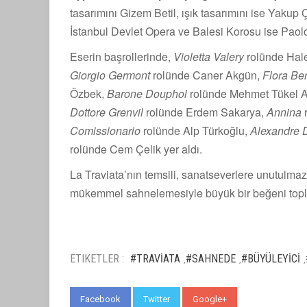
tasarımını Gizem Betil, ışık tasarımını ise Yakup Ça
İstanbul Devlet Opera ve Balesi Korosu ise Paolo
Eserin başrollerinde,
Violetta Valery
rolünde Hal
Giorgio Germont
rolünde Caner Akgün,
Flora Be
Özbek,
Barone Douphol
rolünde Mehmet Tükel A
Dottore Grenvil
rolünde Erdem Sakarya,
Annina
r
Comissionario
rolünde Alp Türkoğlu,
Alexandre D
rolünde Cem Çelik yer aldı.
La Traviata’nın temsili, sanatseverlere unutulmaz
mükemmel sahnelemesiyle büyük bir beğeni topl
ETIKETLER :
#TRAVİATA
#SAHNEDE
#BÜYÜLEYİCİ
,
,
,
Facebook
Twitter
Google+
WhatsApp