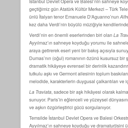
İstanbul Devlet Opera ve Balesi’nin sahneye ko
geçtiğimiz gün Atatürk Kültür Merkezi – Türk Te
ünlü İtalyan tenor Emanuele D'Aguanno’nun
Alf
kez daha Verdi’nin büyülü müziğiyle kendilerinde
Verdi’nin en önemli eserlerinden biri olan
La Trav
Ayyılmaz’ın sahneye koyduğu yorumu ile sahnelen
araya getirerek eseri yeni bir bakış açısıyla sunu
Dumas’nın (oğul) romanının özünü kusursuz bir ş
dramatik hikâyeye evrensel bir derinlik kazandırı
tutkulu aşkı ve Germont ailesinin toplum baskıları
melodide, karakterlerin duygusal çalkantıları ve iç
La Traviata
, sadece bir aşk hikâyesi olarak kalma
sunuyor. Paris’in eğlenceli ve yüzeysel dünyasının
ve aşkın özgürleştirici gücü sorgulanıyor.
Temsilde İstanbul Devlet Opera ve Balesi Orkest
Ayyılmaz’ın sahneye koyduğu ve dramaturjisini ü