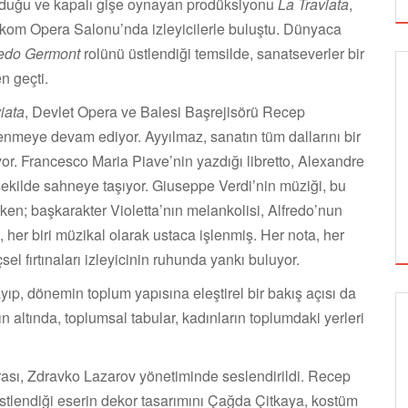
yduğu ve kapalı gişe oynayan prodüksiyonu
La Traviata
,
lekom Opera Salonu’nda izleyicilerle buluştu. Dünyaca
redo Germont
rolünü üstlendiği temsilde, sanatseverler bir
n geçti.
iata
, Devlet Opera ve Balesi Başrejisörü Recep
meye devam ediyor. Ayyılmaz, sanatın tüm dallarını bir
yor. Francesco Maria Piave’nin yazdığı libretto, Alexandre
ekilde sahneye taşıyor. Giuseppe Verdi’nin müziği, bu
rken; başkarakter Violetta’nın melankolisi, Alfredo’nun
, her biri müzikal olarak ustaca işlenmiş. Her nota, her
sel fırtınaları izleyicinin ruhunda yankı buluyor.
yıp, dönemin toplum yapısına eleştirel bir bakış açısı da
 altında, toplumsal tabular, kadınların toplumdaki yerleri
GÖRSEL SANATLAR
rası, Zdravko Lazarov yönetiminde seslendirildi. Recep
stlendiği eserin dekor tasarımını Çağda Çitkaya, kostüm