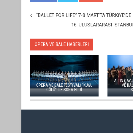
“BALLET FOR LIFE” 7-8 MART’TA TÜRKİYE’D
16. ULUSLARARASI İSTANBUL
OPERA VE BALE HABERLERI
ALTIN ÇAĞIN KADINLARI”, OPERA
GENÇ
TİVALİ “KUĞU
VE BALE FESTİVALİ'NDE
KİŞOT
NA ERDİ
SAHNELENDİ