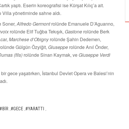
TUZBİBER, EDİNBURGH FRİNGE'DEKİ İLK
rtık yaptı. Eserin koreografisi ise Kürşat Kılıç’a ait.
GÖSTERİSİNİ DENİZ GÖKTAŞ'LA YAPACAK
 Villa yönetiminde sahne aldı.
e Soner,
Alfredo Germont
rolünde Emanuele D’Aguanno,
rvoix
rolünde Elif Tuğba Tekışık,
Gastone
rolünde Berk
car,
Marchese d’Obigny
rolünde Şahin Dedemen,
olünde Gülgün Özyiğit,
Giuseppe
rolünde Anıl Önder,
umas (fils)
rolünde Sinan Kaymak, ve
Giuseppe Verdi
 bir gece yaşatırken, İstanbul Devlet Opera ve Balesi’nin
adı.
#BİR
#GECE
#YARATTI
,
,
,