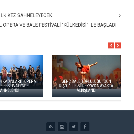
E İLK KEZ SAHNELEYECEK
 OPERA VE BALE FESTİVALİ “KÜLKEDİSİ” İLE BAŞLADI
 BALE TOPLULUĞU “DON
ZARAFETİN AŞKIN VE TUTKUNUN
” İLE SÜREYYA’DA AYAKTA
DANSI: KUĞU GÖLÜ YENİDEN
ALKIŞLANDI
SAHNEDE