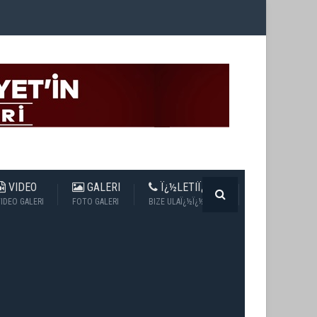
VIDEO
GALERI
Ï¿½LETIÏ¿½IM
IDEO GALERI
FOTO GALERI
BIZE ULAÏ¿½Ï¿½N