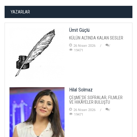
YAZARLAR
Ümit Güçlü
KÜLÜN ALTINDA KALAN SESLER
26 Nisan 2026
19471
Hilal Solmaz
ÇEŞME'DE SOFRALAR, FİLMLER
VE HİKÂYELER BULUŞTU
26 Nisan 2026
19471