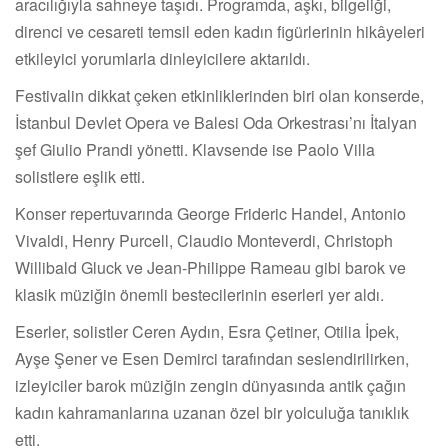
aracılığıyla sahneye taşıdı. Programda, aşkı, bilgeliği,
direnci ve cesareti temsil eden kadın figürlerinin hikâyeleri
etkileyici yorumlarla dinleyicilere aktarıldı.
Festivalin dikkat çeken etkinliklerinden biri olan konserde,
İstanbul Devlet Opera ve Balesi Oda Orkestrası’nı İtalyan
şef Giulio Prandi yönetti. Klavsende ise Paolo Villa
solistlere eşlik etti.
Konser repertuvarında George Frideric Handel, Antonio
Vivaldi, Henry Purcell, Claudio Monteverdi, Christoph
Willibald Gluck ve Jean-Philippe Rameau gibi barok ve
klasik müziğin önemli bestecilerinin eserleri yer aldı.
Eserler, solistler Ceren Aydın, Esra Çetiner, Otilia İpek,
Ayşe Şener ve Esen Demirci tarafından seslendirilirken,
izleyiciler barok müziğin zengin dünyasında antik çağın
kadın kahramanlarına uzanan özel bir yolculuğa tanıklık
etti.