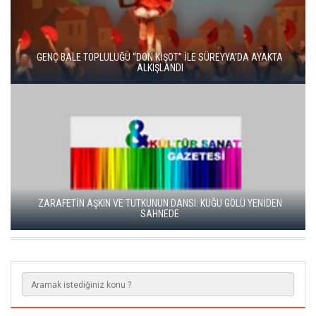
LA TRAVİATA, SAHNEDE BÜYÜLEYİCİ BİR GECE YARATTI
“BALLET FOR LIFE” 7-8 MART’TA TÜRKİYE’DE İLK KEZ
SAHNELEYECEK