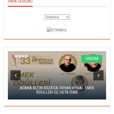
HAVA DURUMU
A
SİNEMA
K
ADANA ALTIN KOZA'DA ORHAN KEMAL EMEK
A
ÖDÜLLERİ ÜÇ USTA İSME