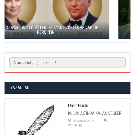
GO TÜRKİYE MİNİ DİZİLERİNİN YENİ ROTASI DOĞU KARADENİZ
OLDU
YAZARLAR
Ümit Güçlü
KÜLÜN ALTINDA KALAN SESLER
26 Nisan 2026
19410