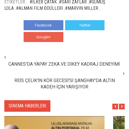
ETIKETLER :
#ILKER ÇATAK
#SARI ZAFLAR
#GÜMÜŞ
,
,
LOLA
#ALMAN FILM ÖDÜLLERI
#MARVIN MILLER
,
,
,
Facebook
Twitter
Google+
WhatsApp
CANNES'DA YAPAY ZEKA VE DİKEY KADRAJ DENEYİMİ
REİS ÇELİK'İN KÖR GECESİ'Sİ ŞANGHAY'DA ALTIN
KADEH İÇİN YARIŞIYOR
SİNEMA HABERLERI