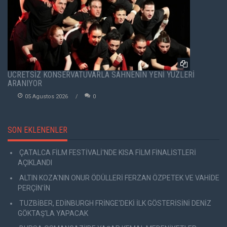
ÜCRETSİZ KONSERVATUVARLA SAHNENİN YENİ YÜZLERİ
ARANIYOR
05 Agustos 2026
0
SON EKLENENLER
ÇATALCA FİLM FESTİVALİ'NDE KISA FİLM FİNALİSTLERİ
AÇIKLANDI
ALTIN KOZA'NIN ONUR ÖDÜLLERİ FERZAN ÖZPETEK VE VAHİDE
PERÇİN'İN
TUZBİBER, EDİNBURGH FRİNGE'DEKİ İLK GÖSTERİSİNİ DENİZ
GÖKTAŞ'LA YAPACAK