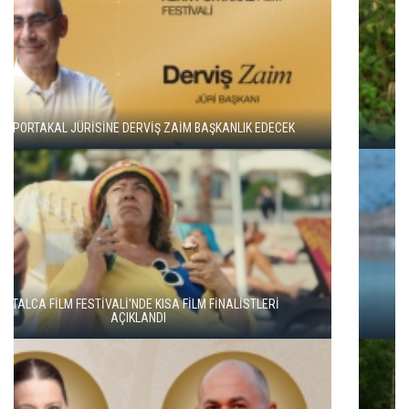
ADANA ALTIN KOZA'DA JÜRİ BAŞKANI ZUHAL OLCAY
YEŞİM USTAOĞLU'NUN "ARTAKALAN"I SAN SEBASTIÁN'DA
DÜNYA PRÖMİYERİNİ YAPACAK