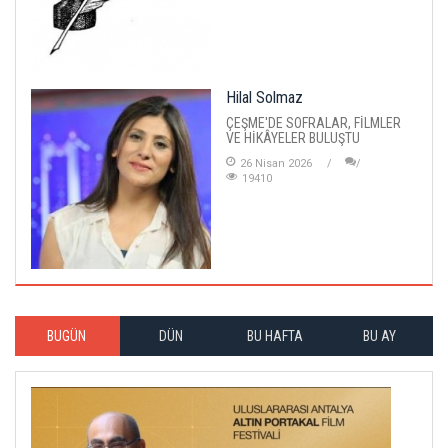
Hilal Solmaz
ÇEŞME'DE SOFRALAR, FİLMLER
VE HİKÂYELER BULUŞTU
26 Nisan 2026
19410
BUGÜN
DÜN
BU HAFTA
BU AY