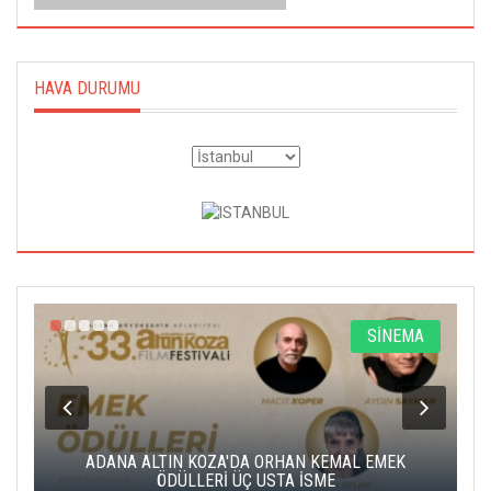
HAVA DURUMU
A
SİNEMA
K
ADANA ALTIN KOZA'DA ORHAN KEMAL EMEK
A
ÖDÜLLERİ ÜÇ USTA İSME