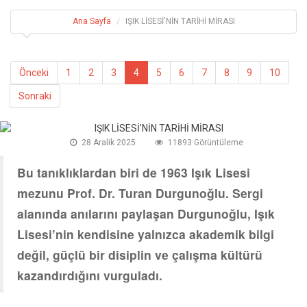
Ana Sayfa
IŞIK LİSESİ'NİN TARİHİ MİRASI
Önceki
1
2
3
4
5
6
7
8
9
10
Sonraki
28 Aralik 2025
11893 Görüntüleme
Bu tanıklıklardan biri de 1963 Işık Lisesi
mezunu Prof. Dr. Turan Durgunoğlu. Sergi
alanında anılarını paylaşan Durgunoğlu, Işık
Lisesi’nin kendisine yalnızca akademik bilgi
değil, güçlü bir disiplin ve çalışma kültürü
kazandırdığını vurguladı.