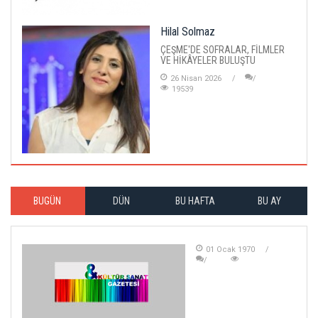
Hilal Solmaz
ÇEŞME'DE SOFRALAR, FİLMLER
VE HİKÂYELER BULUŞTU
26 Nisan 2026
19539
BUGÜN
DÜN
BU HAFTA
BU AY
01 Ocak 1970