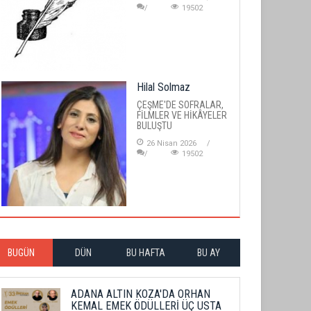
19502
Hilal Solmaz
ÇEŞME'DE SOFRALAR,
FİLMLER VE HİKÂYELER
BULUŞTU
26 Nisan 2026
19502
BUGÜN
DÜN
BU HAFTA
BU AY
ADANA ALTIN KOZA'DA ORHAN
KEMAL EMEK ÖDÜLLERİ ÜÇ USTA