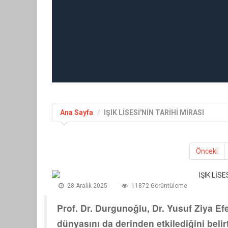
Ana Sayfa
IŞIK LİSESİ'NİN TARİHİ MİRASI
Önceki
28 Aralik 2025
11872 Görüntüleme
Prof. Dr. Durgunoğlu, Dr. Yusuf Ziya Efe
dünyasını da derinden etkilediğini belirt