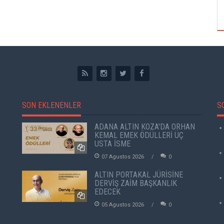
ÖZPETEK VE VAHİDE PERÇİN'İN
SON EKLENENLER
S
ADANA ALTIN KOZA'DA ORHAN
KEMAL EMEK ÖDÜLLERİ ÜÇ
USTA İSME
07 Agustos 2026
0
ALTIN PORTAKAL JÜRİSİNE
DERVİŞ ZAİM BAŞKANLIK
EDECEK
05 Agustos 2026
0