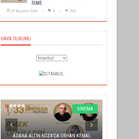
İSME
07 Agustos 2026
0
209
HAVA DURUMU
SİNEMA
ADANA ALTIN KOZA'DA ORHAN KEMAL
ALTIN PORTA