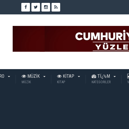
TRO
MÜZİK
KİTAP
TÏ¿½M
MÜZİK
KİTAP
KATEGORILER
V