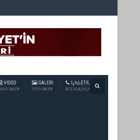
VIDEO
GALERI
Ï¿½LETIÏ¿½IM
IDEO GALERI
FOTO GALERI
BIZE ULAÏ¿½Ï¿½N