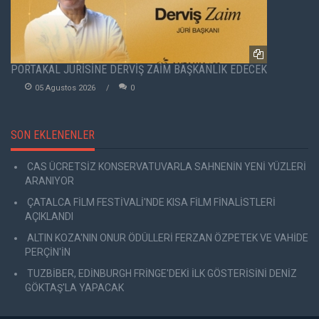
PORTAKAL JÜRİSİNE DERVİŞ ZAİM BAŞKANLIK EDECEK
05 Agustos 2026
0
SON EKLENENLER
CAS ÜCRETSİZ KONSERVATUVARLA SAHNENİN YENİ YÜZLERİ
ARANIYOR
ÇATALCA FİLM FESTİVALİ'NDE KISA FİLM FİNALİSTLERİ
AÇIKLANDI
ALTIN KOZA'NIN ONUR ÖDÜLLERİ FERZAN ÖZPETEK VE VAHİDE
PERÇİN'İN
TUZBİBER, EDİNBURGH FRİNGE'DEKİ İLK GÖSTERİSİNİ DENİZ
GÖKTAŞ'LA YAPACAK