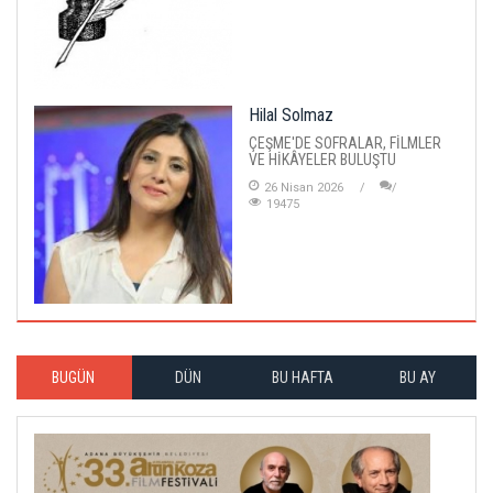
Hilal Solmaz
ÇEŞME'DE SOFRALAR, FİLMLER
VE HİKÂYELER BULUŞTU
26 Nisan 2026
19475
BUGÜN
DÜN
BU HAFTA
BU AY