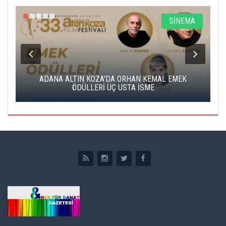
A
SİNEMA
K
ADANA ALTIN KOZA'DA ORHAN KEMAL EMEK
A
ÖDÜLLERİ ÜÇ USTA İSME