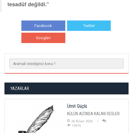
tesadüf değildi.”
Facebook
Twitter
Google+
WhatsApp
YAZARLAR
Ümit Güçlü
KÜLÜN ALTINDA KALAN SESLER
26 Nisan 2026
19475