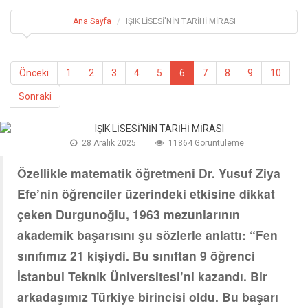
Ana Sayfa
IŞIK LİSESİ'NİN TARİHİ MİRASI
Önceki
1
2
3
4
5
6
7
8
9
10
Sonraki
28 Aralik 2025
11864 Görüntüleme
Özellikle matematik öğretmeni Dr. Yusuf Ziya
Efe’nin öğrenciler üzerindeki etkisine dikkat
çeken Durgunoğlu, 1963 mezunlarının
akademik başarısını şu sözlerle anlattı: “Fen
sınıfımız 21 kişiydi. Bu sınıftan 9 öğrenci
İstanbul Teknik Üniversitesi’ni kazandı. Bir
arkadaşımız Türkiye birincisi oldu. Bu başarı