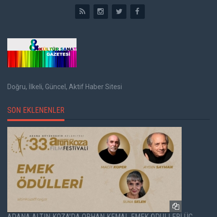
Doğru, İlkeli, Güncel, Aktif Haber Sitesi
SON EKLENENLER
ADANA ALTIN KOZA'DA ORHAN KEMAL EMEK ÖDÜLLERİ ÜÇ