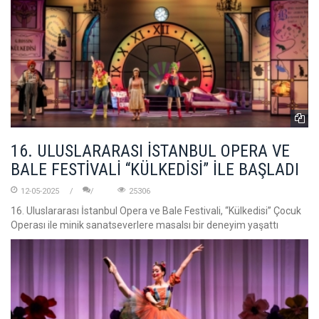
16. ULUSLARARASI İSTANBUL OPERA VE
BALE FESTİVALİ “KÜLKEDİSİ” İLE BAŞLADI
12-05-2025
25306
16. Uluslararası İstanbul Opera ve Bale Festivali, “Külkedisi” Çocuk
Operası ile minik sanatseverlere masalsı bir deneyim yaşattı