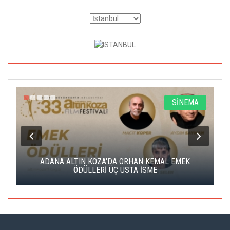
A
SİNEMA
K
ADANA ALTIN KOZA'DA ORHAN KEMAL EMEK
A
ÖDÜLLERİ ÜÇ USTA İSME