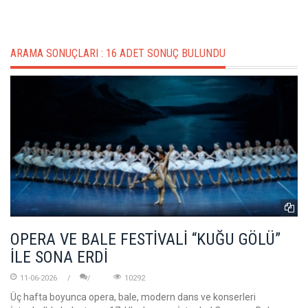
ARAMA SONUÇLARI :
16 ADET SONUÇ BULUNDU
OPERA VE BALE FESTİVALİ “KUĞU GÖLÜ”
İLE SONA ERDİ
11-06-2026
10292
Üç hafta boyunca opera, bale, modern dans ve konserleri