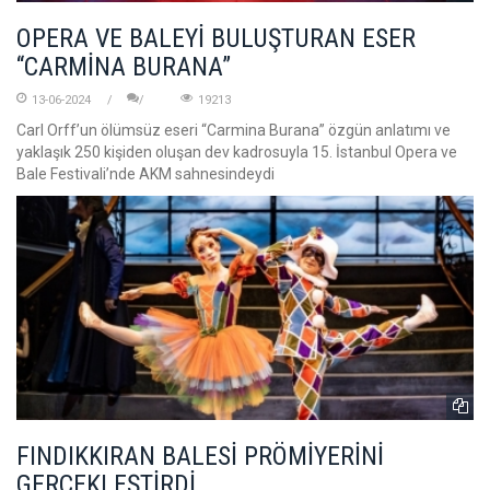
OPERA VE BALEYİ BULUŞTURAN ESER
“CARMİNA BURANA”
13-06-2024
19213
Carl Orff’un ölümsüz eseri “Carmina Burana” özgün anlatımı ve
yaklaşık 250 kişiden oluşan dev kadrosuyla 15. İstanbul Opera ve
Bale Festivali’nde AKM sahnesindeydi
FINDIKKIRAN BALESİ PRÖMİYERİNİ
GERÇEKLEŞTİRDİ