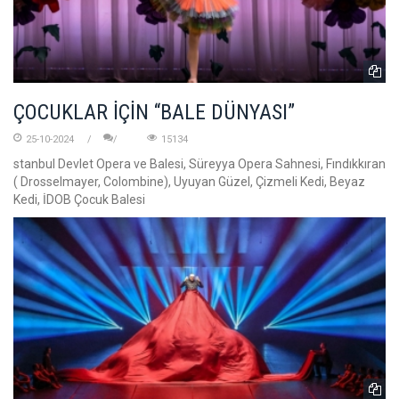
ÇOCUKLAR İÇİN “BALE DÜNYASI”
25-10-2024
15134
stanbul Devlet Opera ve Balesi, Süreyya Opera Sahnesi, Fındıkkıran
( Drosselmayer, Colombine), Uyuyan Güzel, Çizmeli Kedi, Beyaz
Kedi, İDOB Çocuk Balesi