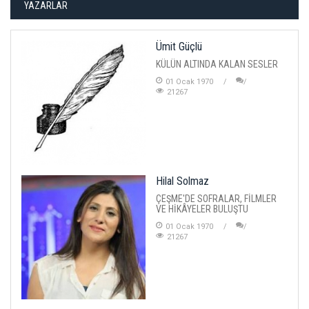
YAZARLAR
Ümit Güçlü
KÜLÜN ALTINDA KALAN SESLER
01 Ocak 1970
21267
Hilal Solmaz
ÇEŞME'DE SOFRALAR, FİLMLER
VE HİKÂYELER BULUŞTU
01 Ocak 1970
21267