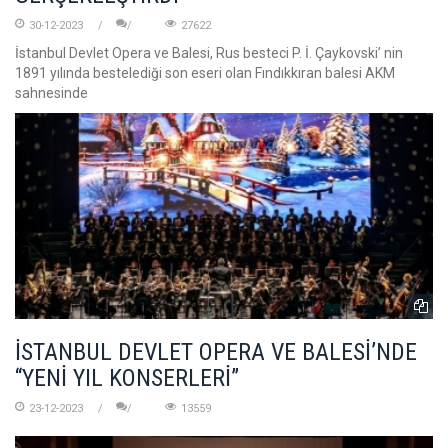
30-12-2023
27622
İstanbul Devlet Opera ve Balesi, Rus besteci P. İ. Çaykovski’ nin
1891 yılında bestelediği son eseri olan Fındıkkıran balesi AKM
sahnesinde
İSTANBUL DEVLET OPERA VE BALESİ’NDE
“YENİ YIL KONSERLERİ”
23-12-2023
13559