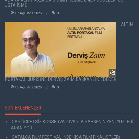
USTA İSME
07 Agustos 2026
0
ALTIN
PORTAKAL JÜRİSİNE DERVİŞ ZAİM BAŞKANLIK EDECEK
05 Agustos 2026
0
SON EKLENENLER
CAS ÜCRETSİZ KONSERVATUVARLA SAHNENİN YENİ YÜZLERİ
ARANIYOR
ÇATALCA FİLM FESTİVALİ'NDE KISA FİLM FİNALİSTLERİ