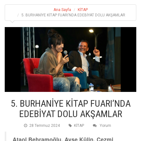
Ana Sayfa
KİTAP
5. BURHANİYE KİTAP FUARI’NDA EDEBİYAT DOLU AKŞAMLAR
5. BURHANİYE KİTAP FUARI’NDA
EDEBİYAT DOLU AKŞAMLAR
28 Temmuz 2024
KİTAP
Yorum
Ataol Behramoğlu, Ayşe Külin, Cezmi