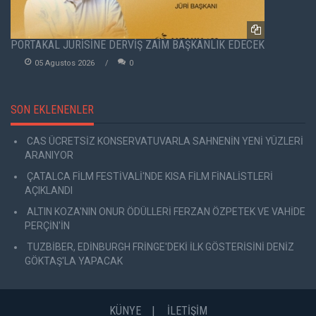
PORTAKAL JÜRİSİNE DERVİŞ ZAİM BAŞKANLIK EDECEK
05 Agustos 2026
0
SON EKLENENLER
CAS ÜCRETSİZ KONSERVATUVARLA SAHNENİN YENİ YÜZLERİ
ARANIYOR
ÇATALCA FİLM FESTİVALİ'NDE KISA FİLM FİNALİSTLERİ
AÇIKLANDI
ALTIN KOZA'NIN ONUR ÖDÜLLERİ FERZAN ÖZPETEK VE VAHİDE
PERÇİN'İN
TUZBİBER, EDİNBURGH FRİNGE'DEKİ İLK GÖSTERİSİNİ DENİZ
GÖKTAŞ'LA YAPACAK
KÜNYE
İLETİŞİM