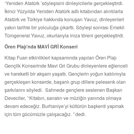
‘
Yeniden Atatürk
’
söyleşisini dinleyicilerle gerçekleştirdi.
İkinci Yüzyılda Yeniden Atatürk adlı kitabından alıntılarla
Atatürk ve Türkiye hakkında konuşan Yavuz, dinleyenleri
yakın tarihte bir yolculuğa çıkarttı. Söyleşi sonrası Emekli
Tümgeneral Yavuz, okurlarıyla imza töreni gerçekleştirdi.
Ören Plajı’nda MAVİ GRİ Konseri
Kitap Fuarı etkinlikleri kapsamında yapılan Ören Plajı
Gençlik Konserinde Mavi Gri Grubu dinleyenlere eğlenceli
ve hareketli bir akşam yaşattı. Gençlerin yoğun katılımıyla
gerçekleşen konserde, başarılı grup dillere pelesenk olan
şarkılarını söyledi. Sahnede gençlere seslenen Başkan
Deveciler,
‘’
Kitabın, sanatın ve müziğin yanında olmaya
devam edeceğiz. Burhaniye
’
yi kültürün başkenti yapmak
için tüm gücümüzle çalışacağız.
’’
dedi.