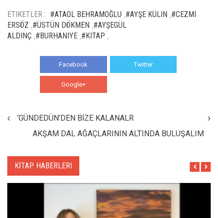
ETIKETLER :
#ATAOL BEHRAMOĞLU
#AYŞE KÜLIN
#CEZMI
,
,
ERSÖZ
#ÜSTÜN DÖKMEN
#AYŞEGÜL
,
,
ALDINÇ
#BURHANIYE
#KITAP
,
,
,
Facebook
Twitter
Google+
WhatsApp
‘GÜNDEDÜN’DEN BİZE KALANALR
AKŞAM DAL AĞAÇLARININ ALTINDA BULUŞALIM
KİTAP HABERLERI