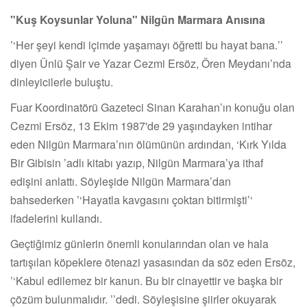
"Kuş Koysunlar Yoluna" Nilgün Marmara Anısına
‘’
Her şeyi kendi içimde yaşamayı öğretti bu hayat bana.
’’
diyen Ünlü Şair ve Yazar Cezmi Ersöz, Ören Meydanı’nda
dinleyicilerle buluştu.
Fuar Koordinatörü Gazeteci Sinan Karahan’ın konuğu olan
Cezmi Ersöz, 13 Ekim 1987'de 29 yaşındayken intihar
eden Nilgün Marmara
’
nın ölümünün ardından,
‘
Kırk Yılda
Bir Gibisin
’
adlı kitabı yazıp, Nilgün Marmara
’
ya ithaf
edişini anlattı. Söyleşide Nilgün Marmara
’
dan
bahsederken
‘’
Hayatla kavgasını çoktan bitirmişti
‘’
ifadelerini kullandı.
Geçtiğimiz günlerin önemli konularından olan ve hala
tartışılan köpeklere ötenazi yasasından da söz eden Ersöz,
‘’
Kabul edilemez bir kanun. Bu bir cinayettir ve başka bir
çözüm bulunmalıdır.
’’
dedi. Söyleşisine şiirler okuyarak