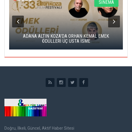
SİNEMA
KOZA'DA ORHAN KEMAL EMEK
ALTIN PORTAKAL JÜRİSİNE 
LERİ ÜÇ USTA İSME
EDECE
Doğru, İlkeli, Güncel, Aktif Haber Sitesi