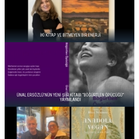
İKİ KİTAP VE BİTMEYEN BİR ENERJİ
ÜNAL ERSÖZLÜ’NÜN YENİ ŞİİR KİTABI “BÖĞÜRTLEN ÖPÜCÜĞÜ”
YAYIMLANDI