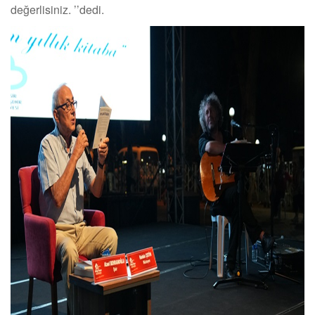
değerlisiniz.
’’
dedi.