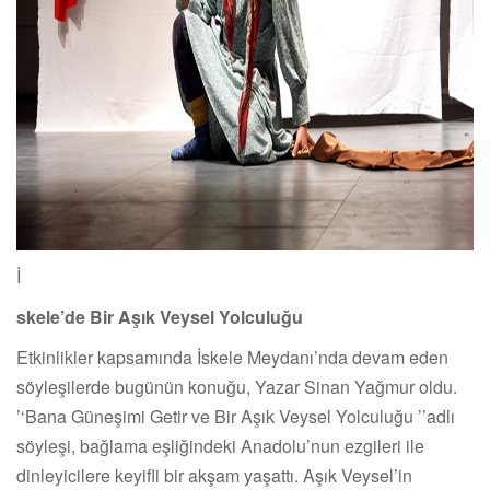
İ
skele
’
de Bir Aşık Veysel Yolculuğu
Etkinlikler kapsamında İskele Meydanı’nda devam eden
söyleşilerde bugünün konuğu, Yazar Sinan Yağmur oldu.
‘’
Bana Güneşimi Getir ve Bir Aşık Veysel Yolculuğu
’’
adlı
söyleşi, bağlama eşliğindeki Anadolu
’
nun ezgileri ile
dinleyicilere keyifli bir akşam yaşattı. Aşık Veysel
’
in