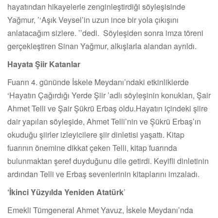
hayatından hikayelerle zenginleştirdiği söyleşisinde
Yağmur,
‘’
Aşık Veysel
’
in uzun ince bir yola çıkışını
anlatacağım sizlere.
’’
dedi. Söyleşiden sonra imza töreni
gerçekleştiren Sinan Yağmur, alkışlarla alandan ayrıldı.
Hayata Şiir Katanlar
Fuarın 4. gününde İskele Meydanı’ndaki etkinliklerde
‘
Hayatın Çağırdığı Yerde Şiir
’
adlı söyleşinin konukları, Şair
Ahmet Telli ve Şair Şükrü Erbaş oldu.Hayatın içindeki şiire
dair yapılan söyleşide, Ahmet Telli
’
nin ve Şükrü Erbaş’ın
okuduğu şiirler izleyicilere şiir dinletisi yaşattı. Kitap
fuarının önemine dikkat çeken Telli, kitap fuarında
bulunmaktan şeref duyduğunu dile getirdi. Keyifli dinletinin
ardından Telli ve Erbaş sevenlerinin kitaplarını imzaladı.
‘İkinci Yüzyılda Yeniden Atatürk
’
Emekli Tümgeneral Ahmet Yavuz, İskele Meydanı’nda