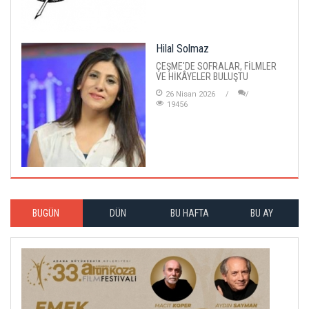
Hilal Solmaz
ÇEŞME'DE SOFRALAR, FİLMLER
VE HİKÂYELER BULUŞTU
26 Nisan 2026
19456
BUGÜN
DÜN
BU HAFTA
BU AY