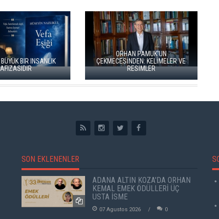
ORHAN PAMUK'UN
INSANLIK
ÇEKMECESİNDEN: KELİMELER VE
RESİMLER
İKİ KİTAP 
SON EKLENENLER
S
ADANA ALTIN KOZA'DA ORHAN
KEMAL EMEK ÖDÜLLERİ ÜÇ
USTA İSME
07 Agustos 2026
0