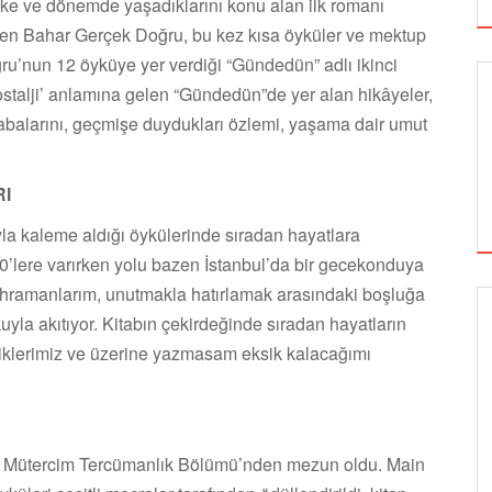
lke ve dönemde yaşadıklarını konu alan ilk romanı
eken Bahar Gerçek Doğru, bu kez kısa öyküler ve mektup
oğru’nun 12 öyküye yer verdiği “Gündedün” adlı ikinci
Nostalji’ anlamına gelen “Gündedün”de yer alan hikâyeler,
 çabalarını, geçmişe duydukları özlemi, yaşama dair umut
I
la kaleme aldığı öykülerinde sıradan hayatlara
00’lere varırken yolu bazen İstanbul’da bir gecekonduya
ramanlarım, unutmakla hatırlamak arasındaki boşluğa
yla akıtıyor. Kitabın çekirdeğinde sıradan hayatların
SİNEMA
iklerimiz ve üzerine yazmasam eksik kalacağımı
ALTIN KOZA'NIN ONUR ÖDÜLLERİ FERZAN
ÖZPETEK VE VAHİDE PERÇİN'İN
zce Mütercim Tercümanlık Bölümü’nden mezun oldu. Main