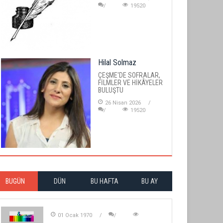
19520
Hilal Solmaz
ÇEŞME'DE SOFRALAR,
FİLMLER VE HİKÂYELER
BULUŞTU
26 Nisan 2026
19520
BUGÜN
DÜN
BU HAFTA
BU AY
01 Ocak 1970