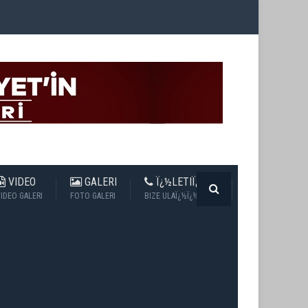
VIDEO
GALERI
Ï¿½LETIÏ¿½IM
IDEO GALERI
FOTO GALERI
BIZE ULAÏ¿½Ï¿½N