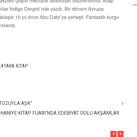
üleri çeşitli mecralar tarafından ödüllendirildi, kitap
 yıllar İndigo Dergisi’nde yazdı. Bir dönem Avrupa
Yaklaşık 10 yıl önce Abu Dabi’ye yerleşti. Fantastik kurgu
ımlandı.
#TARA KITAP
,
,
 TOZUYLA AŞK”
RHANİYE KİTAP FUARI’NDA EDEBİYAT DOLU AKŞAMLAR