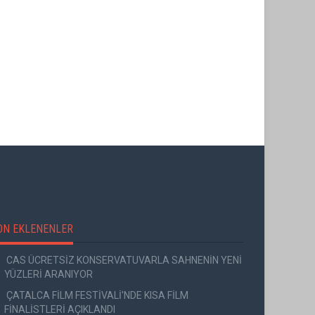
ÜNAL ERSÖZLÜ’NÜN YENİ ŞİİR
KİTABI “BÖĞÜRTLEN ÖPÜCÜĞÜ”
VE BİTMEYEN BİR ENERJİ
YAYIMLANDI
ON EKLENENLER
CAS ÜCRETSİZ KONSERVATUVARLA SAHNENİN YENİ
YÜZLERİ ARANIYOR
ÇATALCA FİLM FESTİVALİ'NDE KISA FİLM
FİNALİSTLERİ AÇIKLANDI