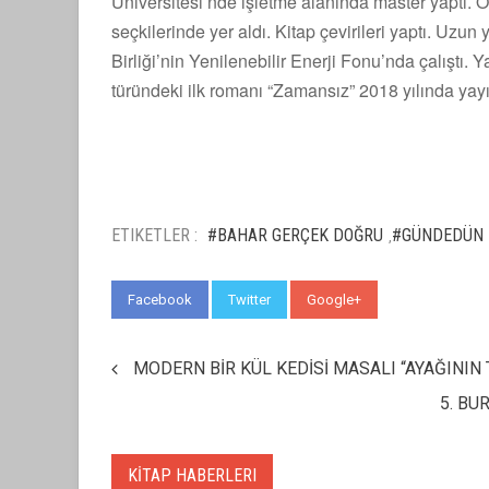
Üniversitesi’nde işletme alanında master yaptı. Öyk
seçkilerinde yer aldı. Kitap çevirileri yaptı. Uzun
Birliği’nin Yenilenebilir Enerji Fonu’nda çalıştı. 
türündeki ilk romanı “Zamansız” 2018 yılında yay
ETIKETLER :
#BAHAR GERÇEK DOĞRU
#GÜNDEDÜN
,
Facebook
Twitter
Google+
WhatsApp
MODERN BİR KÜL KEDİSİ MASALI “AYAĞININ
5. BU
KİTAP HABERLERI