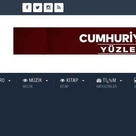
TRO
MÜZİK
KİTAP
TÏ¿½M
MÜZİK
KİTAP
KATEGORILER
V