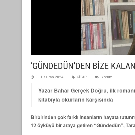
‘GÜNDEDÜN’DEN BİZE KALA
11 Haziran 2024
KİTAP
Yorum
Yazar Bahar Gerçek Doğru, ilk roman
kitabıyla okurların karşısında
Birbirinden çok farklı insanların hayata tutunm
12 öyküyü bir araya getiren “Gündedün”, Tara Ki