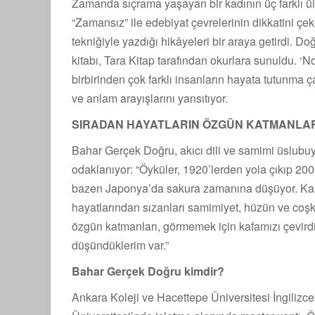
Zamanda sıçrama yaşayan bir kadının üç farklı ü
“Zamansız” ile edebiyat çevrelerinin dikkatini ç
tekniğiyle yazdığı hikâyeleri bir araya getirdi. D
kitabı, Tara Kitap tarafından okurlara sunuldu. ‘
birbirinden çok farklı insanların hayata tutunma
ve anlam arayışlarını yansıtıyor.
SIRADAN HAYATLARIN ÖZGÜN KATMANLAR
Bahar Gerçek Doğru, akıcı dili ve samimi üslubuy
odaklanıyor: “Öyküler, 1920’lerden yola çıkıp 20
bazen Japonya’da sakura zamanına düşüyor. Kah
hayatlarından sızanları samimiyet, hüzün ve coşku
özgün katmanları, görmemek için kafamızı çevird
düşündüklerim var.”
Bahar Gerçek Doğru kimdir?
Ankara Koleji ve Hacettepe Üniversitesi İngili