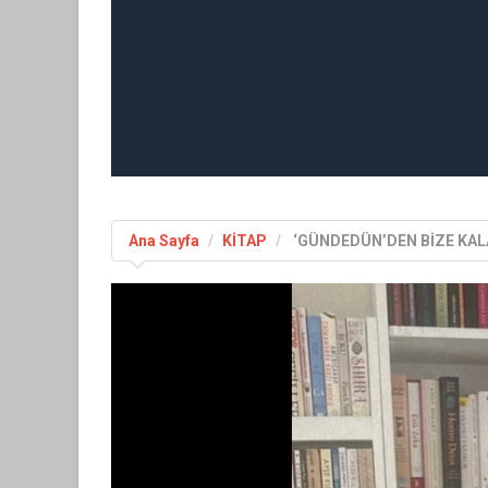
Ana Sayfa
KİTAP
‘GÜNDEDÜN’DEN BİZE KA