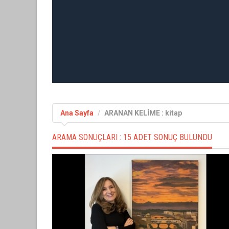
Ana Sayfa
ARANAN KELİME : kitap
ARAMA SONUÇLARI :
15 ADET SONUÇ BULUNDU