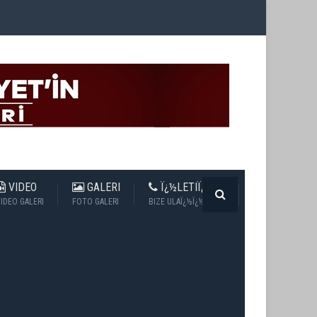
VIDEO
GALERI
Ï¿½LETIÏ¿½IM
IDEO GALERI
FOTO GALERI
BIZE ULAÏ¿½Ï¿½N