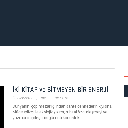
İKİ KİTAP ve BİTMEYEN BİR ENERJİ
26-04-2026
19524
Dünyanın 'çöp mezarlığı'ndan sahte cennetlerin kıyısına:
Müge İplikçi ile ekolojik yıkımı, ruhsal özgürleşmeyi ve
yazmanın iyileştirici gücünü konuştuk