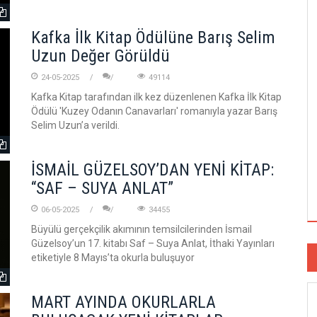
Kafka İlk Kitap Ödülüne Barış Selim
Uzun Değer Görüldü
24-05-2025
49114
Kafka Kitap tarafından ilk kez düzenlenen Kafka İlk Kitap
Ödülü 'Kuzey Odanın Canavarları' romanıyla yazar Barış
Selim Uzun’a verildi.
İSMAİL GÜZELSOY’DAN YENİ KİTAP:
“SAF – SUYA ANLAT”
06-05-2025
34455
Büyülü gerçekçilik akımının temsilcilerinden İsmail
Güzelsoy’un 17. kitabı Saf – Suya Anlat, İthaki Yayınları
etiketiyle 8 Mayıs’ta okurla buluşuyor
MART AYINDA OKURLARLA