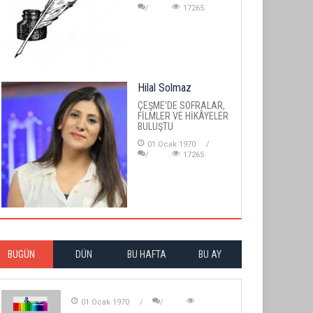
17265
Hilal Solmaz
ÇEŞME'DE SOFRALAR,
FİLMLER VE HİKÂYELER
BULUŞTU
01 Ocak 1970
17265
BUGÜN
DÜN
BU HAFTA
BU AY
01 Ocak 1970