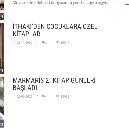
Muyum? ile edebiyat dünyasında yeni bir sayfa açıyor.
İTHAKİ’DEN ÇOCUKLARA ÖZEL
KİTAPLAR
21-11-2022
16542
MARMARİS 2. KİTAP GÜNLERİ
BAŞLADI
23-06-2022
15923