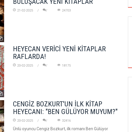
BULUŞACAK YENİ KİTAPLAR
21-02-2025
24703
HEYECAN VERİCİ YENİ KİTAPLAR
RAFLARDA!
20-02-2025
18175
SİNEMA
CENGİZ BOZKURT'UN İLK KİTAP
HEYECANI: "BEN GÜLÜYOR MUYUM?"
ALTIN KOZA'NIN ONUR ÖDÜLLERİ FERZAN
ÖZPETEK VE VAHİDE PERÇİN'İN
20-02-2025
32416
Ünlü oyuncu Cengiz Bozkurt, ilk romanı Ben Gülüyor