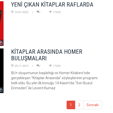
YENİ ÇIKAN KİTAPLAR RAFLARDA
10-01-2022
17433
KİTAPLAR ARASINDA HOMER
BULUŞMALARI
09-11-2019
17265
BU+ oluşumunun başlattığı ve Homer Kitabevi'nde
gerçekleşen “Kitaplar Arasında” söyleşilerinin programı
belli oldu. Bu yılın ilk konuğu 14 Kasım'da "Son Buzul
Erimeden" ile Levent Kurnaz.
1
2
Sonraki