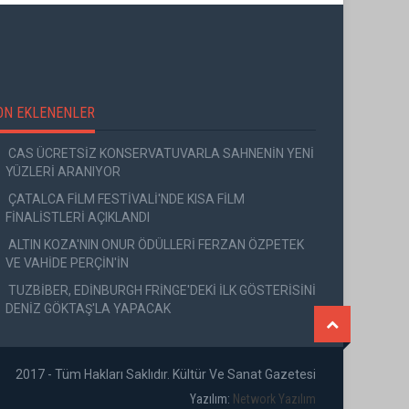
ON EKLENENLER
CAS ÜCRETSİZ KONSERVATUVARLA SAHNENİN YENİ
YÜZLERİ ARANIYOR
ÇATALCA FİLM FESTİVALİ'NDE KISA FİLM
FİNALİSTLERİ AÇIKLANDI
ALTIN KOZA'NIN ONUR ÖDÜLLERİ FERZAN ÖZPETEK
VE VAHİDE PERÇİN'İN
TUZBİBER, EDİNBURGH FRİNGE'DEKİ İLK GÖSTERİSİNİ
DENİZ GÖKTAŞ'LA YAPACAK
2017 - Tüm Hakları Saklıdır. Kültür Ve Sanat Gazetesi
Yazılım:
Network Yazılım