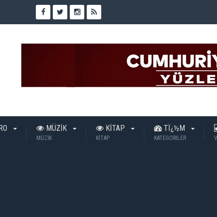
TRO
MÜZİK
KİTAP
TÏ¿½M
MÜZİK
KİTAP
KATEGORILER
V