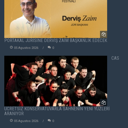
PORTAKAL JÜRİSİNE DERVİŞ ZAİM BAŞKANLIK EDECEK
05 Agustos 2026
0
CAS
ÜCRETSİZ KONSERVATUVARLA SAHNENİN YENİ YÜZLERİ
ARANIYOR
05 Agustos 2026
0