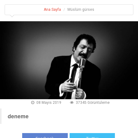
Ana Sayfa
Müslüm gürses
08 Mayis 2019
37345 Görüntüleme
deneme