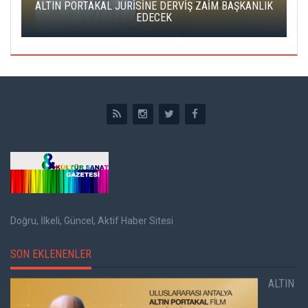
ALTIN PORTAKAL JÜRİSİNE DERVİŞ ZAİM BAŞKANLIK
C
EDECEK
Doğru, İlkeli, Güncel, Aktif Haber Sitesi
SON EKLENENLER
ALTIN