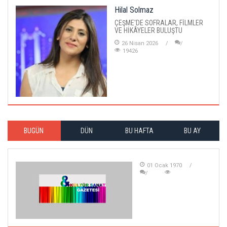
Hilal Solmaz
ÇEŞME'DE SOFRALAR, FİLMLER
VE HİKÂYELER BULUŞTU
26 Nisan 2026
19426
BUGÜN
DÜN
BU HAFTA
BU AY
01 Ocak 1970