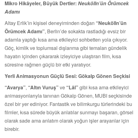
Mikro Hikâyeler, Büyük Dertler:
Neukölln’ün Örümcek
Adamı
Altay Erlik’in kişisel deneyiminden doğan
“Neukölln’ün
Örümcek Adamı”
, Berlin’de sokakta rastladığı evsiz bir
adamla yaptığı kısa ama etkileyici sohbetten yola çıkıyor.
Göç, kimlik ve toplumsal dışlanma gibi temaları gündelik
hayatın içinden çıkararak izleyiciye ulaştıran film, kısa
süresine rağmen güçlü bir etki yaratıyor.
Yerli Animasyonun Güçlü Sesi: Gökalp Gönen Seçkisi
“Avarya”
,
“Altın Vuruş”
ve
“Lâl”
gibi kısa ama etkileyici
animasyonlarıyla tanınan Gökalp Gönen, MUBI seçkisinde
özel bir yer ediniyor. Fantastik ve bilimkurgu türlerindeki bu
filmler, kısa sürede büyük anlatılar sunmayı başaran, görsel
olarak sade ama anlatım olarak yoğun işler arayanlar için
birebir.