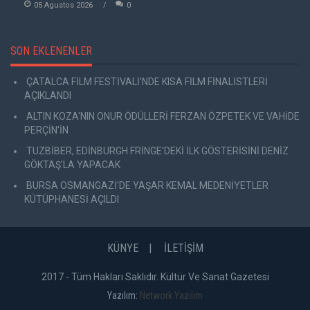
05 Agustos 2026
0
SON EKLENENLER
ÇATALCA FİLM FESTİVALİ'NDE KISA FİLM FİNALİSTLERİ
AÇIKLANDI
ALTIN KOZA'NIN ONUR ÖDÜLLERİ FERZAN ÖZPETEK VE VAHİDE
PERÇİN'İN
TUZBİBER, EDİNBURGH FRİNGE'DEKİ İLK GÖSTERİSİNİ DENİZ
GÖKTAŞ'LA YAPACAK
BURSA OSMANGAZİ'DE YAŞAR KEMAL MEDENİYETLER
KÜTÜPHANESİ AÇILDI
KÜNYE
İLETİŞİM
2017 - Tüm Hakları Saklıdır. Kültür Ve Sanat Gazetesi
Yazılım:
Network Yazılım