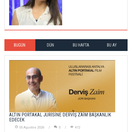
BUGÜN
DÜN
BU HAFTA
BU AY
ALTIN PORTAKAL JÜRİSİNE DERVİŞ ZAİM BAŞKANLIK
EDECEK
05 Agustos 2026
0
472