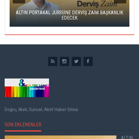
ALTIN PORTAKAL JÜRİSİNE DERVİŞ ZAİM BAŞKANLIK
C
EDECEK
Doğru, İlkeli, Güncel, Aktif Haber Sitesi
SON EKLENENLER
ALTIN