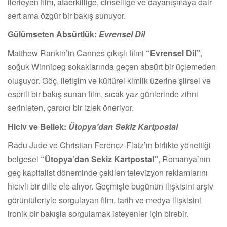
ilerleyen film, ataerkilliğe, cinselliğe ve dayanışmaya dair
sert ama özgür bir bakış sunuyor.
Gülümseten Absürtlük:
Evrensel Dil
Matthew Rankin’in Cannes çıkışlı filmi
“Evrensel Dil”
,
soğuk Winnipeg sokaklarında geçen absürt bir üçlemeden
oluşuyor. Göç, iletişim ve kültürel kimlik üzerine şiirsel ve
esprili bir bakış sunan film, sıcak yaz günlerinde zihni
serinleten, çarpıcı bir izlek öneriyor.
Hiciv ve Bellek:
Ütopya’dan Sekiz Kartpostal
Radu Jude ve Christian Ferencz-Flatz’ın birlikte yönettiği
belgesel
“Ütopya’dan Sekiz Kartpostal”
, Romanya’nın
geç kapitalist döneminde çekilen televizyon reklamlarını
hicivli bir dille ele alıyor. Geçmişle bugünün ilişkisini arşiv
görüntüleriyle sorgulayan film, tarih ve medya ilişkisini
ironik bir bakışla sorgulamak isteyenler için birebir.