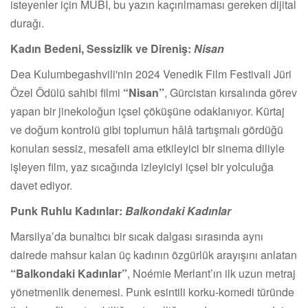
isteyenler için MUBI, bu yazın kaçırılmaması gereken dijital
durağı.
Kadın Bedeni, Sessizlik ve Direniş:
Nisan
Dea Kulumbegashvili'nin 2024 Venedik Film Festivali Jüri
Özel Ödülü sahibi filmi
“Nisan”
, Gürcistan kırsalında görev
yapan bir jinekoloğun içsel çöküşüne odaklanıyor. Kürtaj
ve doğum kontrolü gibi toplumun hâlâ tartışmalı gördüğü
konuları sessiz, mesafeli ama etkileyici bir sinema diliyle
işleyen film, yaz sıcağında izleyiciyi içsel bir yolculuğa
davet ediyor.
Punk Ruhlu Kadınlar:
Balkondaki Kadınlar
Marsilya’da bunaltıcı bir sıcak dalgası sırasında aynı
dairede mahsur kalan üç kadının özgürlük arayışını anlatan
“Balkondaki Kadınlar”
, Noémie Merlant’ın ilk uzun metraj
yönetmenlik denemesi. Punk esintili korku-komedi türünde