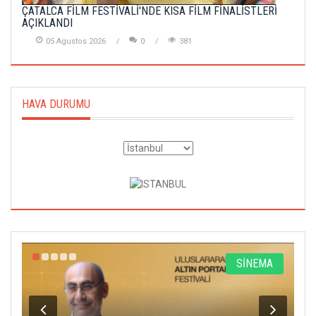
ÇATALCA FİLM FESTİVALİ'NDE KISA FİLM FİNALİSTLERİ
AÇIKLANDI
05 Agustos 2026
0
381
HAVA DURUMU
R
SİNEMA