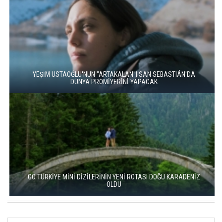
YEŞİM USTAOĞLU'NUN "ARTAKALAN"I SAN SEBASTIÁN'DA
DÜNYA PRÖMİYERİNİ YAPACAK
GO TÜRKİYE MİNİ DİZİLERİNİN YENİ ROTASI DOĞU KARADENİZ
OLDU