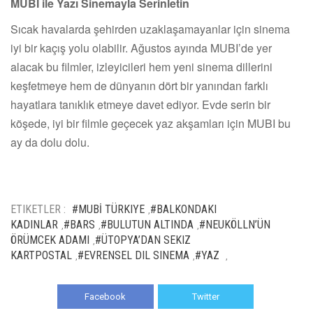
MUBI ile Yazı Sinemayla Serinletin
Sıcak havalarda şehirden uzaklaşamayanlar için sinema
iyi bir kaçış yolu olabilir. Ağustos ayında MUBI’de yer
alacak bu filmler, izleyicileri hem yeni sinema dillerini
keşfetmeye hem de dünyanın dört bir yanından farklı
hayatlara tanıklık etmeye davet ediyor. Evde serin bir
köşede, iyi bir filmle geçecek yaz akşamları için MUBI bu
ay da dolu dolu.
ETIKETLER :
#MUBİ TÜRKIYE
#BALKONDAKI
,
KADINLAR
#BARS
#BULUTUN ALTINDA
#NEUKÖLLN’ÜN
,
,
,
ÖRÜMCEK ADAMI
#ÜTOPYA’DAN SEKIZ
,
KARTPOSTAL
#EVRENSEL DIL SINEMA
#YAZ
,
,
,
Facebook
Twitter