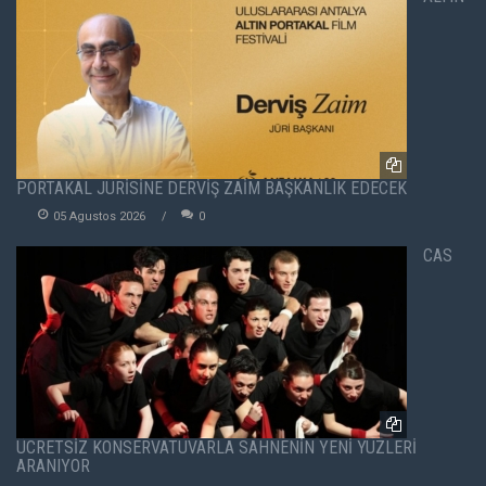
PORTAKAL JÜRİSİNE DERVİŞ ZAİM BAŞKANLIK EDECEK
05 Agustos 2026
0
CAS
ÜCRETSİZ KONSERVATUVARLA SAHNENİN YENİ YÜZLERİ
ARANIYOR