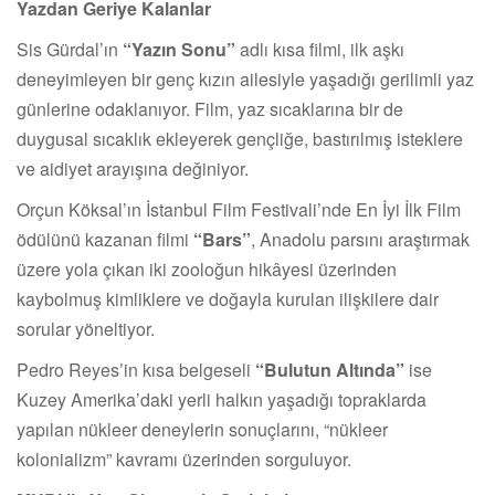
Yazdan Geriye Kalanlar
Sis Gürdal’ın
“Yazın Sonu”
adlı kısa filmi, ilk aşkı
deneyimleyen bir genç kızın ailesiyle yaşadığı gerilimli yaz
günlerine odaklanıyor. Film, yaz sıcaklarına bir de
duygusal sıcaklık ekleyerek gençliğe, bastırılmış isteklere
ve aidiyet arayışına değiniyor.
Orçun Köksal’ın İstanbul Film Festivali’nde En İyi İlk Film
ödülünü kazanan filmi
“Bars”
, Anadolu parsını araştırmak
üzere yola çıkan iki zooloğun hikâyesi üzerinden
kaybolmuş kimliklere ve doğayla kurulan ilişkilere dair
sorular yöneltiyor.
Pedro Reyes’in kısa belgeseli
“Bulutun Altında”
ise
Kuzey Amerika’daki yerli halkın yaşadığı topraklarda
yapılan nükleer deneylerin sonuçlarını, “nükleer
kolonializm” kavramı üzerinden sorguluyor.