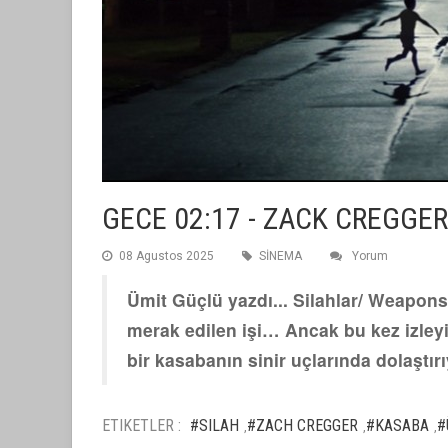
GECE 02:17 - ZACK CREGGER
08 Agustos 2025
SİNEMA
Yorum
Ümit Güçlü yazdı... Silahlar/ Weapons
merak edilen işi… Ancak bu kez izleyic
bir kasabanın sinir uçlarında dolaştırı
ETIKETLER :
#SILAH
#ZACH CREGGER
#KASABA
#
,
,
,