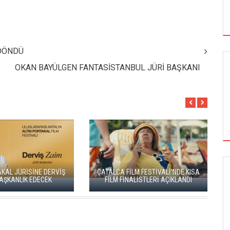
 DÖNDÜ
OKAN BAYÜLGEN FANTASİSTANBUL JÜRİ BAŞKANI
AL JÜRİSİNE DERVİŞ
ÇATALCA FİLM FESTİVALİ'NDE KISA
SİNEMA
KANLIK EDECEK
FİLM FİNALİSTLERİ AÇIKLANDI
ALTIN KOZA'NIN ONUR ÖDÜLLERİ FERZAN