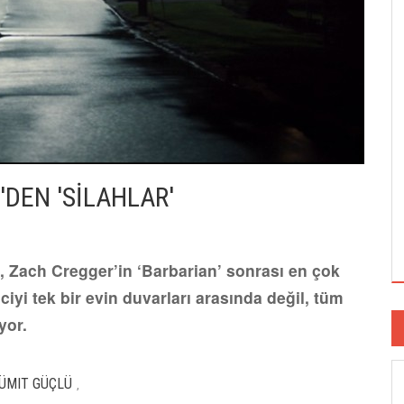
'DEN 'SİLAHLAR'
, Zach Cregger’in ‘Barbarian’ sonrası en çok
iyi tek bir evin duvarları arasında değil, tüm
yor.
ÜMIT GÜÇLÜ
,