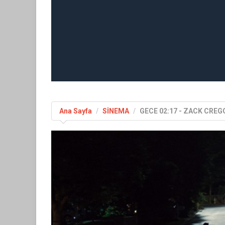
Ana Sayfa
SİNEMA
GECE 02:17 - ZACK CREG