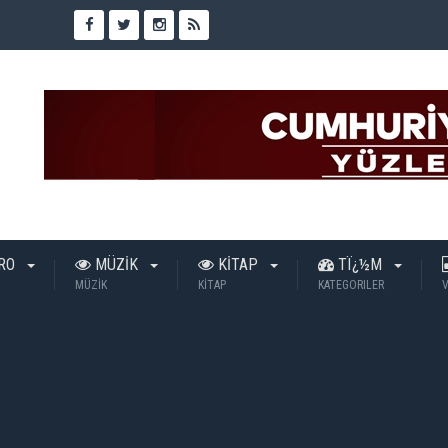
TRO
MÜZİK
KİTAP
TÏ¿½M
MÜZİK
KİTAP
KATEGORILER
V