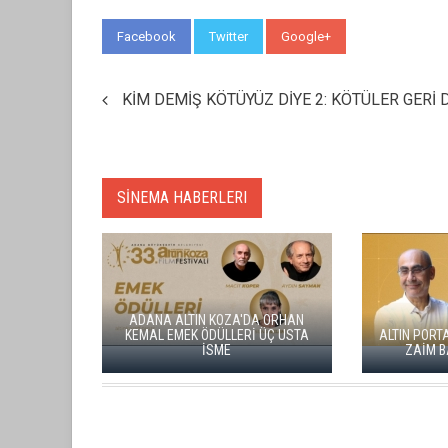
Facebook
Twitter
Google+
WhatsApp
KİM DEMİŞ KÖTÜYÜZ DİYE 2: KÖTÜLER GERİ
SİNEMA HABERLERI
ADANA ALTIN KOZA'DA ORHAN
KEMAL EMEK ÖDÜLLERİ ÜÇ USTA
ALTIN PORTAK
İSME
ZAİM BAŞ