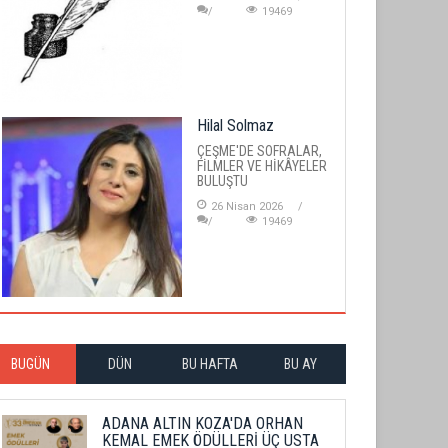
19469
Hilal Solmaz
ÇEŞME'DE SOFRALAR,
FİLMLER VE HİKÂYELER
BULUŞTU
26 Nisan 2026
19469
BUGÜN
DÜN
BU HAFTA
BU AY
ADANA ALTIN KOZA'DA ORHAN
KEMAL EMEK ÖDÜLLERİ ÜÇ USTA