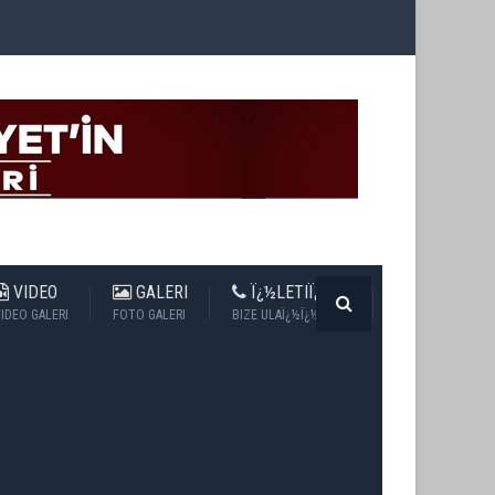
VIDEO
GALERI
Ï¿½LETIÏ¿½IM
IDEO GALERI
FOTO GALERI
BIZE ULAÏ¿½Ï¿½N