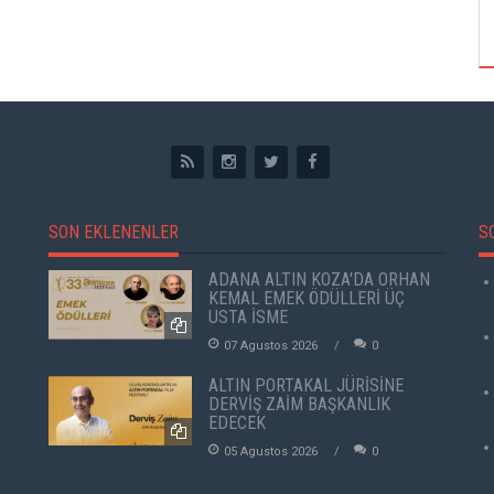
ÖZPETEK VE VAHİDE PERÇİN'İN
SON EKLENENLER
S
ADANA ALTIN KOZA'DA ORHAN
KEMAL EMEK ÖDÜLLERİ ÜÇ
USTA İSME
07 Agustos 2026
0
ALTIN PORTAKAL JÜRİSİNE
DERVİŞ ZAİM BAŞKANLIK
EDECEK
05 Agustos 2026
0