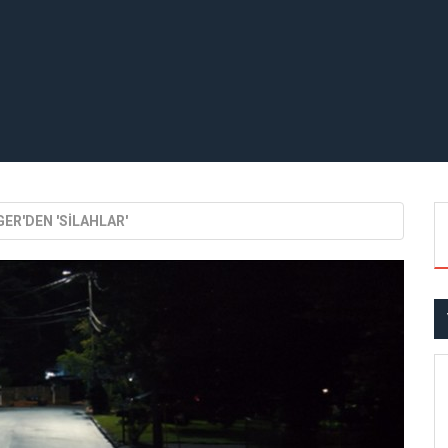
GER'DEN 'SİLAHLAR'