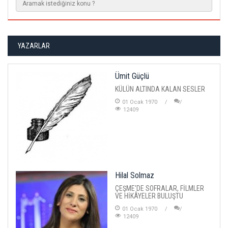
YAZARLAR
Ümit Güçlü
KÜLÜN ALTINDA KALAN SESLER
01 Ocak 1970
12409
Hilal Solmaz
ÇEŞME'DE SOFRALAR, FİLMLER
VE HİKÂYELER BULUŞTU
01 Ocak 1970
12409