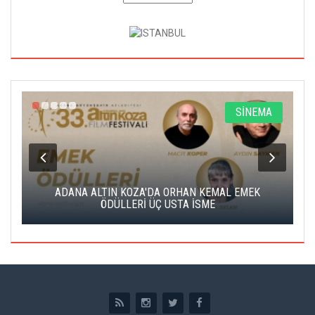
A
SİNEMA
K
ADANA ALTIN KOZA'DA ORHAN KEMAL EMEK
A
ÖDÜLLERİ ÜÇ USTA İSME