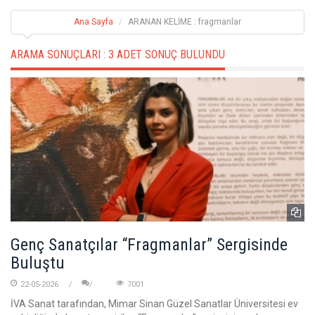
Ana Sayfa
ARANAN KELİME : fragmanlar
ARAMA SONUÇLARI :
3 ADET SONUÇ BULUNDU
Genç Sanatçılar “Fragmanlar” Sergisinde
Buluştu
22-05-2026
7001
İVA Sanat tarafından, Mimar Sinan Güzel Sanatlar Üniversitesi ev