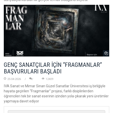
GENÇ SANATÇILAR İÇİN “FRAGMANLAR”
BAŞVURULARI BAŞLADI
25-04-2026
12409
İVA Sanat ve Mimar Sinan Güzel Sanatlar Üniversitesi iş birliğiyle
hayata geçirilen “Fragmanlar” projesi, farklı disiplinlerden
öğrencileri tek bir sanat eserinin izinden yola çıkarak yeni üretimler
yapmaya davet ediyor