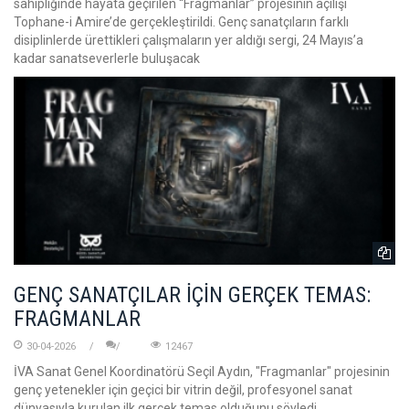
sahipliğinde hayata geçirilen “Fragmanlar” projesinin açılışı
Tophane-i Amire’de gerçekleştirildi. Genç sanatçıların farklı
disiplinlerde ürettikleri çalışmaların yer aldığı sergi, 24 Mayıs’a
kadar sanatseverlerle buluşacak
GENÇ SANATÇILAR İÇİN GERÇEK TEMAS:
FRAGMANLAR
30-04-2026
12467
İVA Sanat Genel Koordinatörü Seçil Aydın, "Fragmanlar" projesinin
genç yetenekler için geçici bir vitrin değil, profesyonel sanat
dünyasıyla kurulan ilk gerçek temas olduğunu söyledi.