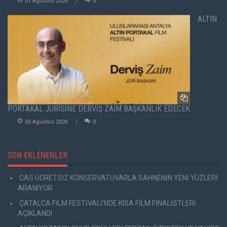
07 Agustos 2026
0
ALTIN
PORTAKAL JÜRİSİNE DERVİŞ ZAİM BAŞKANLIK EDECEK
05 Agustos 2026
0
SON EKLENENLER
CAS ÜCRETSİZ KONSERVATUVARLA SAHNENİN YENİ YÜZLERİ
ARANIYOR
ÇATALCA FİLM FESTİVALİ'NDE KISA FİLM FİNALİSTLERİ
AÇIKLANDI