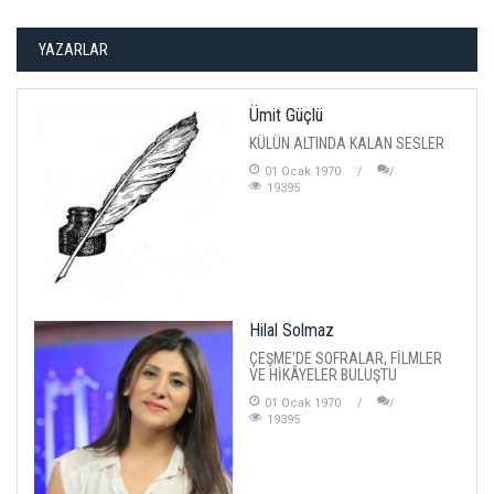
YAZARLAR
Ümit Güçlü
KÜLÜN ALTINDA KALAN SESLER
01 Ocak 1970
19395
Hilal Solmaz
ÇEŞME'DE SOFRALAR, FİLMLER
VE HİKÂYELER BULUŞTU
01 Ocak 1970
19395