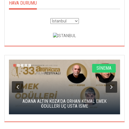
HAVA DURUMU
A
SİNEMA
K
ADANA ALTIN KOZA'DA ORHAN KEMAL EMEK
A
ÖDÜLLERİ ÜÇ USTA İSME