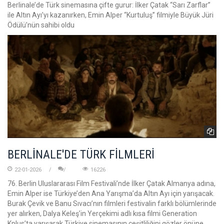
Berlinale’de Türk sinemasına çifte gurur: İlker Çatak “Sarı Zarflar”
ile Altın Ayı’yı kazanırken, Emin Alper “Kurtuluş” filmiyle Büyük Jüri
Ödülü’nün sahibi oldu
BERLİNALE'DE TÜRK FİLMLERİ
22-01-2026
16226
76. Berlin Uluslararası Film Festivali’nde İlker Çatak Almanya adına,
Emin Alper ise Türkiye’den Ana Yarışma’da Altın Ayı için yarışacak.
Burak Çevik ve Banu Sıvacı’nın filmleri festivalin farklı bölümlerinde
yer alırken, Dalya Keleş’in Yerçekimi adlı kısa filmi Generation
Kplus’ta yarışarak Türkiye sinemasının çeşitliliğini gözler önüne