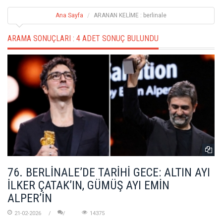
Ana Sayfa
ARANAN KELİME : berlinale
ARAMA SONUÇLARI :
4 ADET SONUÇ BULUNDU
76. BERLİNALE’DE TARİHİ GECE: ALTIN AYI
İLKER ÇATAK’IN, GÜMÜŞ AYI EMİN
ALPER’İN
21-02-2026
14375