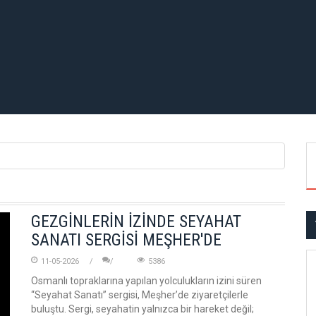
GEZGİNLERİN İZİNDE SEYAHAT
SANATI SERGİSİ MEŞHER'DE
11-05-2026
5386
Osmanlı topraklarına yapılan yolculukların izini süren
“Seyahat Sanatı” sergisi, Meşher’de ziyaretçilerle
buluştu. Sergi, seyahatin yalnızca bir hareket değil;