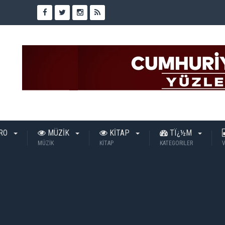
TRO
MÜZİK
KİTAP
TÏ¿½M
MÜZİK
KİTAP
KATEGORILER
V