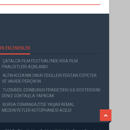
ON EKLENENLER
ÇATALCA FİLM FESTİVALİ'NDE KISA FİLM
FİNALİSTLERİ AÇIKLANDI
ALTIN KOZA'NIN ONUR ÖDÜLLERİ FERZAN ÖZPETEK
VE VAHİDE PERÇİN'İN
TUZBİBER, EDİNBURGH FRİNGE'DEKİ İLK GÖSTERİSİNİ
DENİZ GÖKTAŞ'LA YAPACAK
BURSA OSMANGAZİ'DE YAŞAR KEMAL
MEDENİYETLER KÜTÜPHANESİ AÇILDI