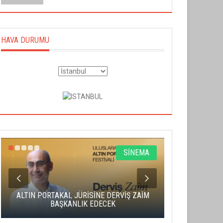
HAVA DURUMU
SİNEMA
ALTIN PORTAKAL JÜRİSİNE DERVİŞ ZAİM
CAS ÜCRE
BAŞKANLIK EDECEK
SAHNENİN 