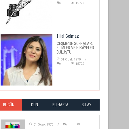
15729
Hilal Solmaz
ÇEŞME'DE SOFRALAR,
FİLMLER VE HİKÂYELER
BULUŞTU
01 Ocak 1970
15729
BUGÜN
DÜN
BU HAFTA
BU AY
01 Ocak 1970