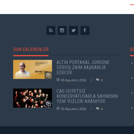
SON EKLENENLER
S
ALTIN PORTAKAL JÜRİSİNE
DERVİŞ ZAİM BAŞKANLIK
EDECEK
05 Agustos 2026
0
CAS ÜCRETSİZ
KONSERVATUVARLA SAHNENİN
YENİ YÜZLERİ ARANIYOR
05 Agustos 2026
0