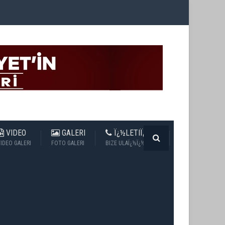
VIDEO
GALERI
Ï¿½LETIÏ¿½IM
IDEO GALERI
FOTO GALERI
BIZE ULAÏ¿½Ï¿½N