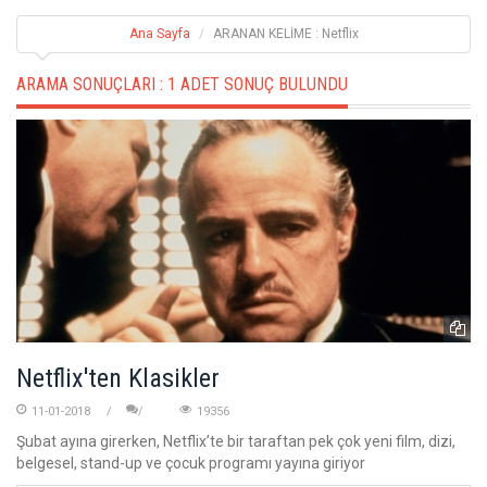
Ana Sayfa
ARANAN KELİME : Netflix
ARAMA SONUÇLARI :
1 ADET SONUÇ BULUNDU
Netflix'ten Klasikler
11-01-2018
19356
Şubat ayına girerken, Netflix’te bir taraftan pek çok yeni film, dizi,
belgesel, stand-up ve çocuk programı yayına giriyor