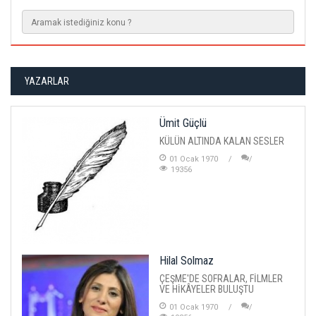
YAZARLAR
Ümit Güçlü
KÜLÜN ALTINDA KALAN SESLER
01 Ocak 1970
19356
Hilal Solmaz
ÇEŞME'DE SOFRALAR, FİLMLER
VE HİKÂYELER BULUŞTU
01 Ocak 1970