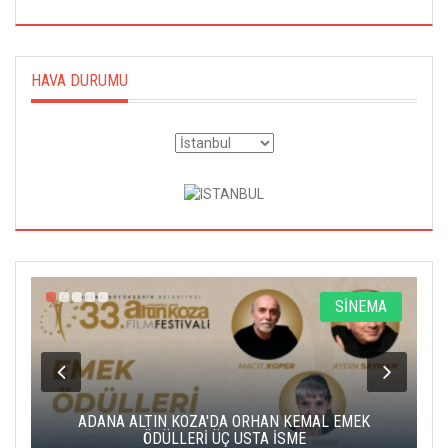
HAVA DURUMU
A
SİNEMA
K
ADANA ALTIN KOZA'DA ORHAN KEMAL EMEK
A
ÖDÜLLERİ ÜÇ USTA İSME