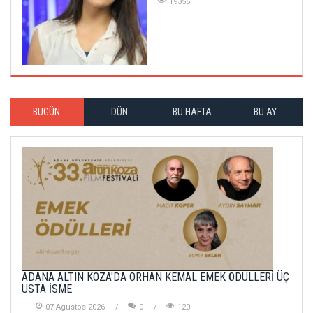
19356
BUGÜN
DÜN
BU HAFTA
BU AY
ADANA ALTIN KOZA'DA ORHAN KEMAL EMEK ÖDÜLLERİ ÜÇ
USTA İSME
07 Agustos 2026
0
120