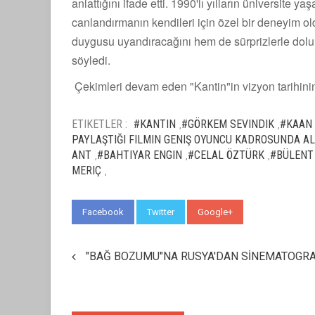
anlattığını ifade etti. 1990'lı yılların üniversite 
canlandırmanın kendileri için özel bir deneyim ol
duygusu uyandıracağını hem de sürprizlerle dolu 
söyledi.
Çekimleri devam eden "Kantin"in vizyon tarihini
ETIKETLER :
#KANTIN
#GÖRKEM SEVINDIK
#KAAN
,
,
PAYLAŞTIĞI FILMIN GENIŞ OYUNCU KADROSUNDA ALI
ANT
#BAHTIYAR ENGIN
#CELAL ÖZTÜRK
#BÜLENT
,
,
,
MERIÇ
,
Facebook
Twitter
Google+
WhatsApp
"BAĞ BOZUMU"NA RUSYA'DAN SİNEMATOGRA