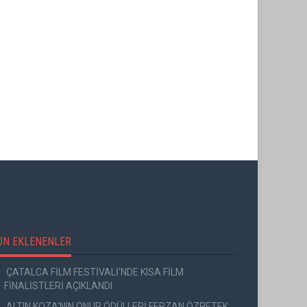
IÁN'DA
GO TÜRKİYE MİNİ DİZİLERİNİN YENİ
ACAK
ROTASI DOĞU KARADENİZ OLDU
ON EKLENENLER
ÇATALCA FİLM FESTİVALİ'NDE KISA FİLM
FİNALİSTLERİ AÇIKLANDI
ALTIN KOZA'NIN ONUR ÖDÜLLERİ FERZAN ÖZPETEK