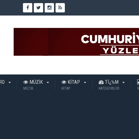
TRO
MÜZİK
KİTAP
TÏ¿½M
MÜZİK
KİTAP
KATEGORILER
V