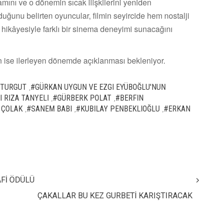
yaşamını ve o dönemin sıcak ilişkilerini yeniden
duğunu belirten oyuncular, filmin seyircide hem nostalji
hikâyesiyle farklı bir sinema deneyimi sunacağını
n ise ilerleyen dönemde açıklanması bekleniyor.
 TURGUT
#GÜRKAN UYGUN VE EZGI EYÜBOĞLU'NUN
,
 RIZA TANYELI
#GÜRBERK POLAT
#BERFIN
,
,
 ÇOLAK
#SANEM BABI
#KUBILAY PENBEKLIOĞLU
#ERKAN
,
,
,
Fİ ÖDÜLÜ
ÇAKALLAR BU KEZ GURBETİ KARIŞTIRACAK