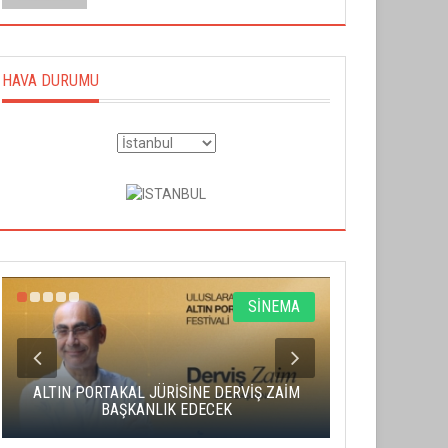
HAVA DURUMU
SİNEMA
ALTIN PORTAKAL JÜRİSİNE DERVİŞ ZAİM
CAS ÜCRE
BAŞKANLIK EDECEK
SAHNENİN 