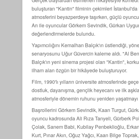
Gerçek olaylardan esinlenen hikâyesiyle komedi,
buluşturan "Kantin" filminin çekimleri İstanbul'da
atmosferini beyazperdeye taşırken, güçlü oyuncu
Arı ile oyuncular Görkem Sevindik, Gürkan Uygun
değerlendirmelerde bulundu.
Yapımcılığını Kemalhan Balçık'ın üstlendiği, yön
senaryosunu Uğur Güvercin kaleme aldı. "Al Ben
Balçık'ın yeni sinema projesi olan "Kantin", kork
ilham alan özgün bir hikâyede buluşturuyor.
Film, 1990'lı yılların üniversite atmosferinde ge
dostluk, dayanışma, gençlik heyecanı ve ilk aşkla
atmosferiyle dönemin ruhunu yeniden yaşatmayı 
Başrollerini Görkem Sevindik, Kaan Turgut, Gürk
oyuncu kadrosunda Ali Rıza Tanyeli, Gürberk Pola
Çolak, Sanem Babi, Kubilay Penbeklioğlu, Erka
Kurt, Pınar Akın, Oğuz Yağcı, Kaan Bilge Toprak