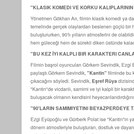
"KLASIK KOMEDI VE KORKU KALIPLARININ 
Yönetmen Gökhan Arı, filmin klasik komedi ya da ko
temelinde gerçek olaylardan beslenen güçlü bir hi
buluştururken, 90'lı yılların atmosferini de olabi
hem güleceği hem de sürekli diken üstünde kalacağ
"BU KEZ İYI KALPLI BIR KARAKTERI CAN
Filmin başrol oyuncuları Görkem Sevindik, Ezgi E
paylaştı.Görkem Sevindik,
"Kantin"
filminde bu k
çıkacağını söyledi. Sevindik,
Eşref Rüya
dizisind
"Kantin"de vicdanlı, samimi ve iyi kalpli bir karakte
buluşacak olmanın kendisini heyecanlandırdığını i
"
90'LARIN SAMIMIYETINI BEYAZPERDEYE 
Ezgi Eyüpoğlu ve Gürberk Polat ise "Kantin"in yal
dönem atmosferiyle buluşturan, dostluk ve daya