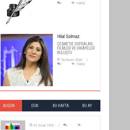
19450
Hilal Solmaz
ÇEŞME'DE SOFRALAR,
FİLMLER VE HİKÂYELER
BULUŞTU
26 Nisan 2026
19450
BUGÜN
DÜN
BU HAFTA
BU AY
01 Ocak 1970