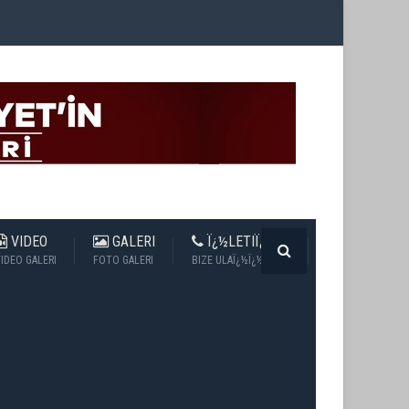
VIDEO
GALERI
Ï¿½LETIÏ¿½IM
IDEO GALERI
FOTO GALERI
BIZE ULAÏ¿½Ï¿½N