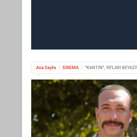
Ana Sayfa
SİNEMA
"KANTİN", 90'LARI BEYA