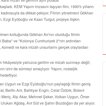
 kara mizah ve gerilimi aynı potada
 başladı. KEM Yapım imzasını taşıyan film, 1990'lı yılların
 kadrosuyla da dikkat çekiyor. Filmin yönetmeni Gökhan
, Ezgi Eyüboğlu ve Kaan Turgut, projeye ilişkin
etmen koltuğunda Gökhan Arı'nın oturduğu filmin
i Baba" ve "Kolonya Cumhuriyeti 2"nin ardından
u, komedi ve kara mizah unsurlarını gerçek olaylardan
çen hikâyesiyle yalnızca gerilim ve mizah sunmayı değil;
rın izini de sürmeyi amaçlıyor. Yapım, nostaljik
GÖRSEL SANATLAR
hedefliyor.
an Uygun ve Ezgi Eyüboğlu'nun paylaştığı filmin geniş
t, Berfin Ant, Bahtiyar Engin, Celal Öztürk, Bülent
TUZBİBER, EDİNBURGH FRİNGE'DEKİ İLK
n Meriç, Alp Akar, Mehmet Şeker, Volkan Uygun, Ömer
GÖSTERİSİNİ DENİZ GÖKTAŞ'LA YAPACAK
, Ulukan Ağdaş, Ant Süt ve Şahin Bozdoğan da yer alıyor.