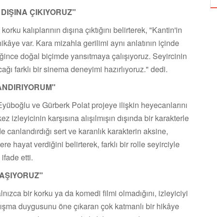
DIŞINA ÇIKIYORUZ"
rku kalıplarının dışına çıktığını belirterek, "Kantin'in
kâye var. Kara mizahla gerilimi aynı anlatının içinde
ldiğince doğal biçimde yansıtmaya çalışıyoruz. Seyircinin
ı farklı bir sinema deneyimi hazırlıyoruz." dedi.
LANDIRIYORUM
"
yüboğlu ve Gürberk Polat projeye ilişkin heyecanlarını
ez izleyicinin karşısına alışılmışın dışında bir karakterle
e canlandırdığı sert ve karanlık karakterin aksine,
re hayat verdiğini belirterek, farklı bir rolle seyirciyle
fade etti.
TAŞIYORUZ"
nızca bir korku ya da komedi filmi olmadığını, izleyiciyi
nışma duygusunu öne çıkaran çok katmanlı bir hikâye