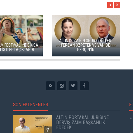
YEŞİM USTAOĞLU'NUN
ADANA ALTIN KOZA'DA JÜRİ
"ARTAKALAN"I SAN SEBAST
BAŞKANI ZUHAL OLCAY
DÜNYA PRÖMİYERİNİ YAP
SON EKLENENLER
S
ALTIN PORTAKAL JÜRİSİNE
DERVİŞ ZAİM BAŞKANLIK
EDECEK