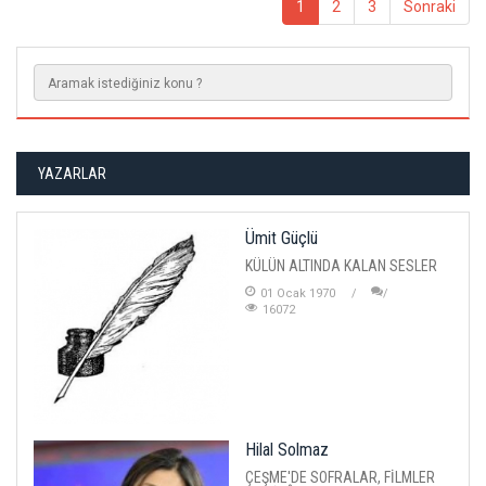
1
2
3
Sonraki
YAZARLAR
Ümit Güçlü
KÜLÜN ALTINDA KALAN SESLER
01 Ocak 1970
16072
Hilal Solmaz
ÇEŞME'DE SOFRALAR, FİLMLER