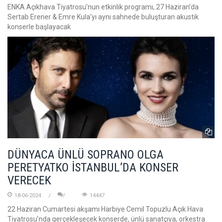
ENKA Açıkhava Tiyatrosu’nun etkinlik programı, 27 Haziran’da
Sertab Erener & Emre Kula’yı aynı sahnede buluşturan akustik
konserle başlayacak
DÜNYACA ÜNLÜ SOPRANO OLGA
PERETYATKO İSTANBUL’DA KONSER
VERECEK
18-06-2024
14447
22 Haziran Cumartesi akşamı Harbiye Cemil Topuzlu Açık Hava
Tiyatrosu’nda gerçekleşecek konserde, ünlü sanatçıya, orkestra