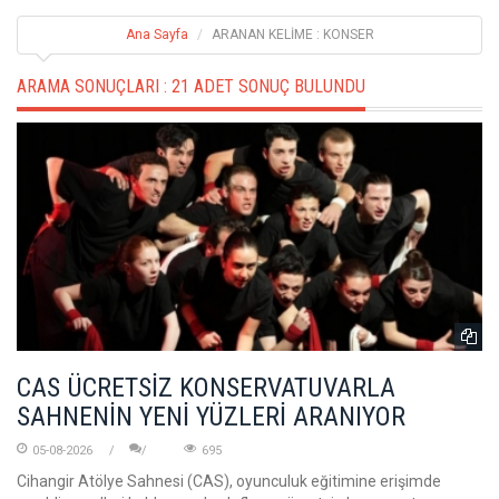
Ana Sayfa
ARANAN KELİME : KONSER
ARAMA SONUÇLARI :
21 ADET SONUÇ BULUNDU
CAS ÜCRETSİZ KONSERVATUVARLA
SAHNENİN YENİ YÜZLERİ ARANIYOR
05-08-2026
695
Cihangir Atölye Sahnesi (CAS), oyunculuk eğitimine erişimde