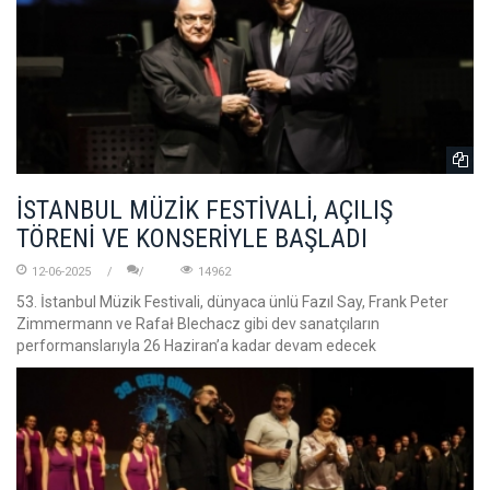
İSTANBUL MÜZİK FESTİVALİ, AÇILIŞ
TÖRENİ VE KONSERİYLE BAŞLADI
12-06-2025
14962
53. İstanbul Müzik Festivali, dünyaca ünlü Fazıl Say, Frank Peter
Zimmermann ve Rafał Blechacz gibi dev sanatçıların
performanslarıyla 26 Haziran’a kadar devam edecek