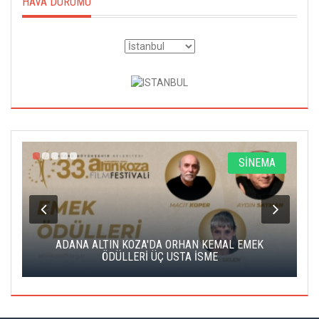
HAVA DURUMU
A
SİNEMA
K
ADANA ALTIN KOZA'DA ORHAN KEMAL EMEK
A
ÖDÜLLERİ ÜÇ USTA İSME