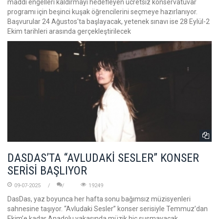
maddi engelleri kaldırmayı hedefleyen ücretsiz konservatuvar
programı için beşinci kuşak öğrencilerini seçmeye hazırlanıyor.
Başvurular 24 Ağustos'ta başlayacak, yetenek sınavı ise 28 Eylül-2
Ekim tarihleri arasında gerçekleştirilecek
DASDAS’TA “AVLUDAKİ SESLER” KONSER
SERİSİ BAŞLIYOR
09-07-2025
19249
DasDas, yaz boyunca her hafta sonu bağımsız müzisyenleri
sahnesine taşıyor. “Avludaki Sesler” konser serisiyle Temmuz’dan
Ekim’e kadar Anadolu yakasında müzik hiç susmayacak