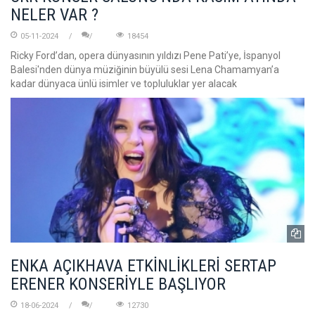
NELER VAR ?
05-11-2024
18454
Ricky Ford’dan, opera dünyasının yıldızı Pene Pati’ye, İspanyol
Balesi'nden dünya müziğinin büyülü sesi Lena Chamamyan’a
kadar dünyaca ünlü isimler ve topluluklar yer alacak
ENKA AÇIKHAVA ETKİNLİKLERİ SERTAP
ERENER KONSERİYLE BAŞLIYOR
18-06-2024
12730