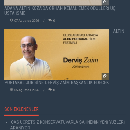
ADANA ALTIN KOZA'DA ORHAN KEMAL EMEK ÖDÜLLERİ ÜÇ
USTA İSME
07 Agustos 2026
0
ALTIN
PORTAKAL JÜRİSİNE DERVİŞ ZAİM BAŞKANLIK EDECEK
05 Agustos 2026
0
SON EKLENENLER
CAS ÜCRETSİZ KONSERVATUVARLA SAHNENİN YENİ YÜZLERİ
ARANIYOR