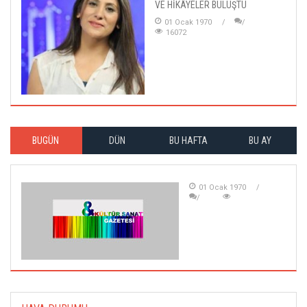
VE HİKÂYELER BULUŞTU
01 Ocak 1970
16072
BUGÜN
DÜN
BU HAFTA
BU AY
01 Ocak 1970