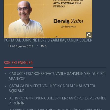
PORTAKAL JÜRİSİNE DERVİŞ ZAİM BAŞKANLIK EDECEK
05 Agustos 2026
0
SON EKLENENLER
CAS ÜCRETSİZ KONSERVATUVARLA SAHNENİN YENİ YÜZLERİ
ARANIYOR
ÇATALCA FİLM FESTİVALİ'NDE KISA FİLM FİNALİSTLERİ
AÇIKLANDI
ALTIN KOZA'NIN ONUR ÖDÜLLERİ FERZAN ÖZPETEK VE VAHİDE
PERÇİN'İN