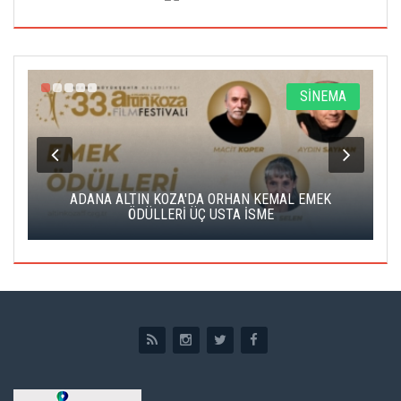
A
SİNEMA
K
ADANA ALTIN KOZA'DA ORHAN KEMAL EMEK
A
ÖDÜLLERİ ÜÇ USTA İSME