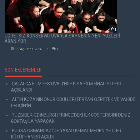
ÜCRETSİZ KONSERVATUVARLA SAHNENİN YENİ YÜZLERİ
ARANIYOR
05 Agustos 2026
0
SON EKLENENLER
ÇATALCA FİLM FESTİVALİ'NDE KISA FİLM FİNALİSTLERİ
AÇIKLANDI
ALTIN KOZA'NIN ONUR ÖDÜLLERİ FERZAN ÖZPETEK VE VAHİDE
PERÇİN'İN
TUZBİBER, EDİNBURGH FRİNGE'DEKİ İLK GÖSTERİSİNİ DENİZ
GÖKTAŞ'LA YAPACAK
BURSA OSMANGAZİ'DE YAŞAR KEMAL MEDENİYETLER
KÜTÜPHANESİ AÇILDI