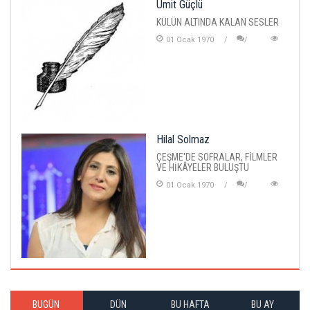
Ümit Güçlü
KÜLÜN ALTINDA KALAN SESLER
01 Ocak 1970
Hilal Solmaz
ÇEŞME'DE SOFRALAR, FİLMLER
VE HİKÂYELER BULUŞTU
01 Ocak 1970
BUGÜN
DÜN
BU HAFTA
BU AY