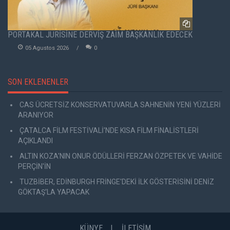
PORTAKAL JÜRİSİNE DERVİŞ ZAİM BAŞKANLIK EDECEK
05 Agustos 2026
0
SON EKLENENLER
CAS ÜCRETSİZ KONSERVATUVARLA SAHNENİN YENİ YÜZLERİ
ARANIYOR
ÇATALCA FİLM FESTİVALİ'NDE KISA FİLM FİNALİSTLERİ
AÇIKLANDI
ALTIN KOZA'NIN ONUR ÖDÜLLERİ FERZAN ÖZPETEK VE VAHİDE
PERÇİN'İN
TUZBİBER, EDİNBURGH FRİNGE'DEKİ İLK GÖSTERİSİNİ DENİZ
GÖKTAŞ'LA YAPACAK
KÜNYE
İLETİŞİM