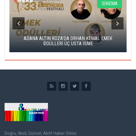
A
SİNEMA
K
ADANA ALTIN KOZA'DA ORHAN KEMAL EMEK
A
ÖDÜLLERİ ÜÇ USTA İSME
Doğru, İlkeli, Güncel, Aktif Haber Sitesi