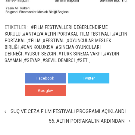
ETIKETLER :
#FILM FESTIVALLERI DEĞERLENDIRME
KURULU
#ANTALYA ALTIN PORTAKAL FILM FESTIVALI
#ALTIN
,
,
PORTAKAL
#FILM
#FESTIVAL
#OYUNCULAR MESLEK
,
,
,
BIRLIĞI
#CAN KOLUKISA
#SINEMA OYUNCULARI
,
,
DERNEĞI
#YUSUF SEZGIN
#TÜRK SINEMA VAKFI
#AYDIN
,
,
,
SAYMAN
#SEYAP
#SEVIL DEMIRCI
#SET
,
,
,
,
Facebook
Twitter
Google+
WhatsApp
SUÇ VE CEZA FİLM FESTİVALİ PROGRAMI AÇIKLANDI
56. ALTIN PORTAKAL'IN ARDINDAN