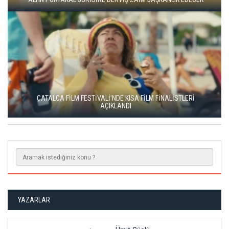
YEŞİM USTAOĞLU'NUN "ARTAKALAN"I SAN SEBASTIÁN'DA
DÜNYA PRÖMİYERİNİ YAPACAK
YAZARLAR