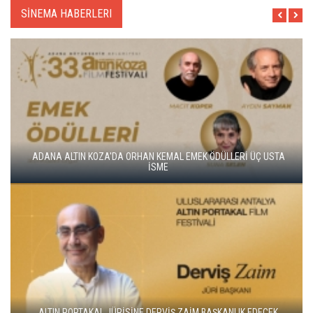
SİNEMA HABERLERI
ALTIN KOZA'NIN ONUR ÖDÜLLERİ FERZAN ÖZPETEK VE VAHİDE
PERÇİN'İN
ADANA ALTIN KOZA'DA JÜRİ BAŞKANI ZUHAL OLCAY