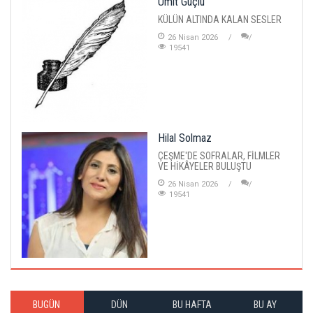
Ümit Güçlü
KÜLÜN ALTINDA KALAN SESLER
26 Nisan 2026
19541
Hilal Solmaz
ÇEŞME'DE SOFRALAR, FİLMLER
VE HİKÂYELER BULUŞTU
26 Nisan 2026
19541
BUGÜN
DÜN
BU HAFTA
BU AY