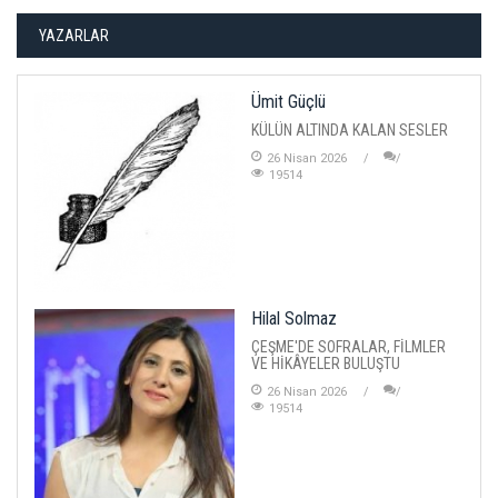
YAZARLAR
Ümit Güçlü
KÜLÜN ALTINDA KALAN SESLER
26 Nisan 2026
19514
Hilal Solmaz
ÇEŞME'DE SOFRALAR, FİLMLER
VE HİKÂYELER BULUŞTU
26 Nisan 2026
19514