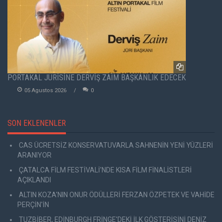
PORTAKAL JÜRİSİNE DERVİŞ ZAİM BAŞKANLIK EDECEK
05 Agustos 2026
0
SON EKLENENLER
CAS ÜCRETSİZ KONSERVATUVARLA SAHNENİN YENİ YÜZLERİ
ARANIYOR
ÇATALCA FİLM FESTİVALİ'NDE KISA FİLM FİNALİSTLERİ
AÇIKLANDI
ALTIN KOZA'NIN ONUR ÖDÜLLERİ FERZAN ÖZPETEK VE VAHİDE
PERÇİN'İN
TUZBİBER, EDİNBURGH FRİNGE'DEKİ İLK GÖSTERİSİNİ DENİZ