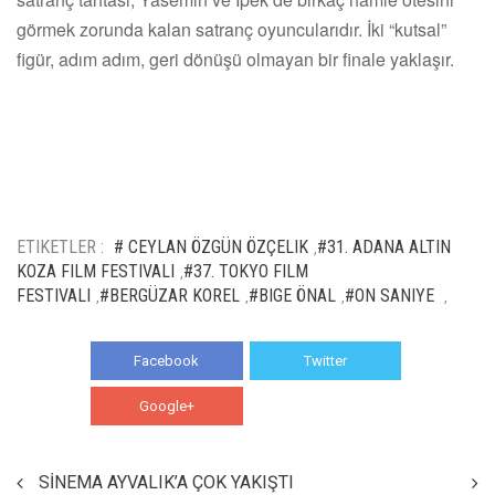
görmek zorunda kalan satranç oyuncularıdır. İki “kutsal”
figür, adım adım, geri dönüşü olmayan bir finale yaklaşır.
ETIKETLER :
# CEYLAN ÖZGÜN ÖZÇELIK
#31. ADANA ALTIN
,
KOZA FILM FESTIVALI
#37. TOKYO FILM
,
FESTIVALI
#BERGÜZAR KOREL
#BIGE ÖNAL
#ON SANIYE
,
,
,
,
Facebook
Twitter
Google+
WhatsApp
SİNEMA AYVALIK’A ÇOK YAKIŞTI