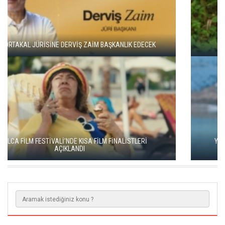
ADANA ALTIN KOZA'DA JÜRİ BAŞKANI ZUHAL OLCAY
YEŞİM USTAOĞLU'NUN "ARTAKALAN"I SAN SEBASTIÁN'DA
DÜNYA PRÖMİYERİNİ YAPACAK