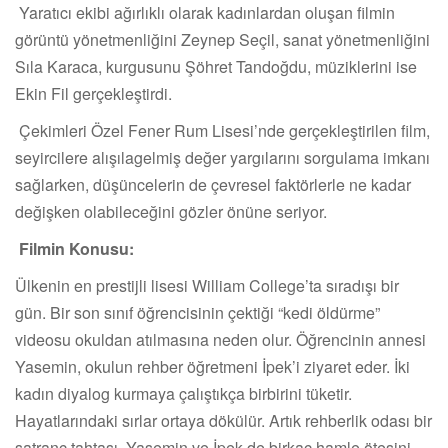
Yaratıcı ekibi ağırlıklı olarak kadınlardan oluşan filmin
görüntü yönetmenliğini Zeynep Seçil, sanat yönetmenliğini
Sıla Karaca, kurgusunu Şöhret Tandoğdu, müziklerini ise
Ekin Fil gerçekleştirdi.
Çekimleri Özel Fener Rum Lisesi’nde gerçekleştirilen film,
seyircilere alışılagelmiş değer yargılarını sorgulama imkanı
sağlarken, düşüncelerin de çevresel faktörlerle ne kadar
değişken olabileceğini gözler önüne seriyor.
Filmin Konusu:
Ülkenin en prestijli lisesi William College’ta sıradışı bir
gün. Bir son sınıf öğrencisinin çektiği “kedi öldürme”
videosu okuldan atılmasına neden olur. Öğrencinin annesi
Yasemin, okulun rehber öğretmeni İpek’i ziyaret eder. İki
kadın diyalog kurmaya çalıştıkça birbirini tüketir.
Hayatlarındaki sırlar ortaya dökülür. Artık rehberlik odası bir
satranç tahtası, Yasemin ve İpek de birkaç hamle ötesini