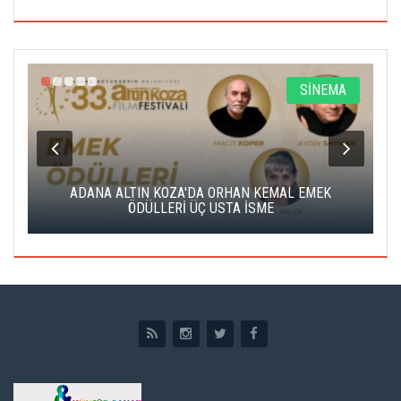
A
SİNEMA
K
ADANA ALTIN KOZA'DA ORHAN KEMAL EMEK
A
ÖDÜLLERİ ÜÇ USTA İSME