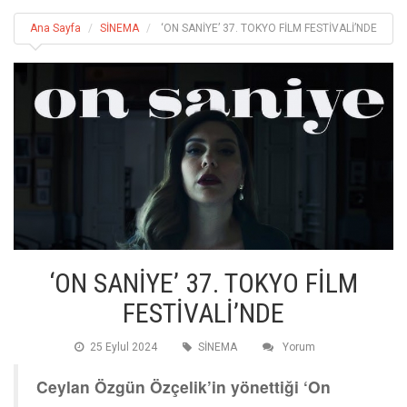
Ana Sayfa
SİNEMA
‘ON SANİYE’ 37. TOKYO FİLM FESTİVALİ’NDE
‘ON SANİYE’ 37. TOKYO FİLM
FESTİVALİ’NDE
25 Eylul 2024
SİNEMA
Yorum
Ceylan Özgün Özçelik’in yönettiği ‘On