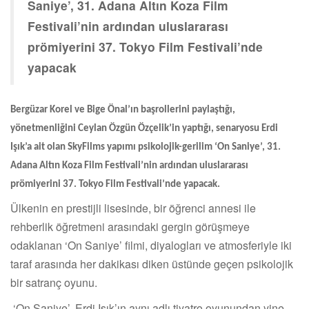
Saniye’, 31. Adana Altın Koza Film
Festivali’nin ardından uluslararası
prömiyerini 37. Tokyo Film Festivali’nde
yapacak
Bergüzar Korel ve Bige Önal’ın başrollerini paylaştığı,
yönetmenliğini Ceylan Özgün Özçelik’in yaptığı, senaryosu Erdi
Işık’a ait olan SkyFilms yapımı psikolojik-gerilim ‘On Saniye’, 31.
Adana Altın Koza Film Festivali’nin ardından uluslararası
prömiyerini 37. Tokyo Film Festivali’nde yapacak.
Ülkenin en prestijli lisesinde, bir öğrenci annesi ile
rehberlik öğretmeni arasındaki gergin görüşmeye
odaklanan ‘On Saniye’ filmi, diyalogları ve atmosferiyle iki
taraf arasında her dakikası diken üstünde geçen psikolojik
bir satranç oyunu.
‘On Saniye’, Erdi Işık’ın aynı adlı tiyatro oyunundan yine