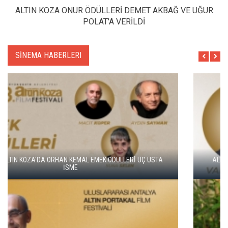
ALTIN KOZA ONUR ÖDÜLLERİ DEMET AKBAĞ VE UĞUR
POLAT'A VERİLDİ
SİNEMA HABERLERI
ALTIN KOZA'NIN ONUR ÖDÜLLERİ FERZAN ÖZPETEK VE VAHİDE
PERÇİN'İN