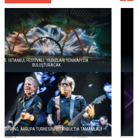
İSTANBUL MÜZİK FESTİVALİ'NDE TURGAY ERDENER'DEN
"KÖROĞLU" ÇAĞRISI
MODERN METALİN ÖNCÜSÜ TRİVİUM İSTANBUL'A GELİYOR