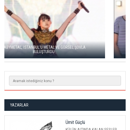
SOUND OF EUROPE BEŞİNCİ YILINDA İSTANBUL, ANKARA VE
İZMİR'DE
YAZARLAR
Ümit Güçlü
KÜLÜN ALTINDA KALAN SESLER