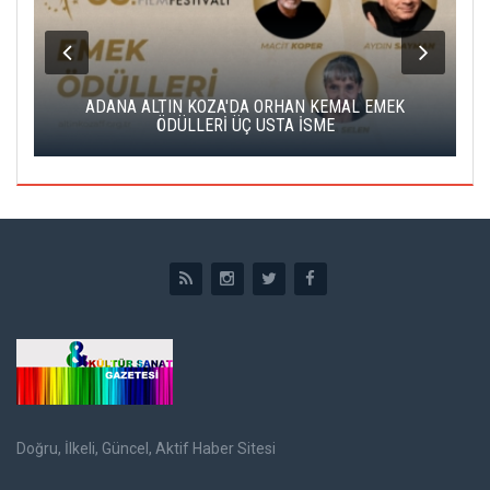
K
ADANA ALTIN KOZA'DA ORHAN KEMAL EMEK
A
ÖDÜLLERİ ÜÇ USTA İSME
Doğru, İlkeli, Güncel, Aktif Haber Sitesi