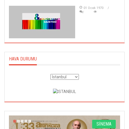
01 Ocak 1970
HAVA DURUMU
A
SİNEMA