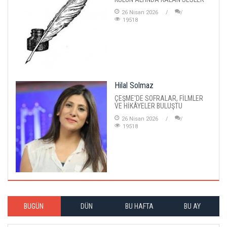
26 Nisan 2026
19518
Hilal Solmaz
ÇEŞME'DE SOFRALAR, FİLMLER
VE HİKÂYELER BULUŞTU
26 Nisan 2026
19518
BUGÜN
DÜN
BU HAFTA
BU AY