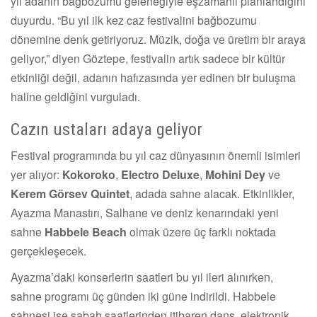
yıl adanın bağbozumu geleneğiyle eşzamanlı planlandığını
duyurdu. “Bu yıl ilk kez caz festivalini bağbozumu
dönemine denk getiriyoruz. Müzik, doğa ve üretim bir araya
geliyor,” diyen Göztepe, festivalin artık sadece bir kültür
etkinliği değil, adanın hafızasında yer edinen bir buluşma
haline geldiğini vurguladı.
Cazın ustaları adaya geliyor
Festival programında bu yıl caz dünyasının önemli isimleri
yer alıyor:
Kokoroko
,
Electro Deluxe
,
Mohini Dey
ve
Kerem Görsev Quintet
, adada sahne alacak. Etkinlikler,
Ayazma Manastırı, Salhane ve deniz kenarındaki yeni
sahne
Habbele Beach
olmak üzere üç farklı noktada
gerçekleşecek.
Ayazma’daki konserlerin saatleri bu yıl ileri alınırken,
sahne programı üç günden iki güne indirildi. Habbele
sahnesi ise sabah saatlerinden itibaren dans, elektronik