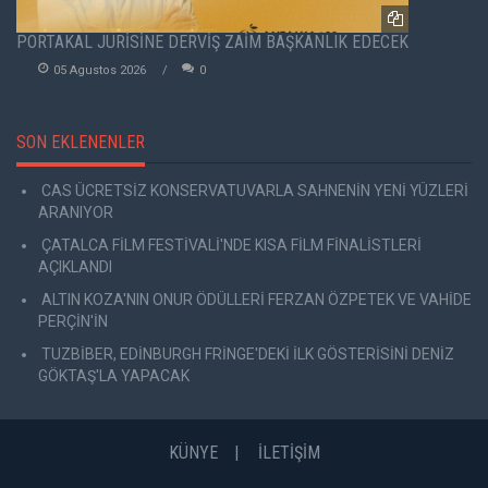
PORTAKAL JÜRİSİNE DERVİŞ ZAİM BAŞKANLIK EDECEK
05 Agustos 2026
0
SON EKLENENLER
CAS ÜCRETSİZ KONSERVATUVARLA SAHNENİN YENİ YÜZLERİ
ARANIYOR
ÇATALCA FİLM FESTİVALİ'NDE KISA FİLM FİNALİSTLERİ
AÇIKLANDI
ALTIN KOZA'NIN ONUR ÖDÜLLERİ FERZAN ÖZPETEK VE VAHİDE
PERÇİN'İN
TUZBİBER, EDİNBURGH FRİNGE'DEKİ İLK GÖSTERİSİNİ DENİZ
GÖKTAŞ'LA YAPACAK
KÜNYE
İLETİŞİM