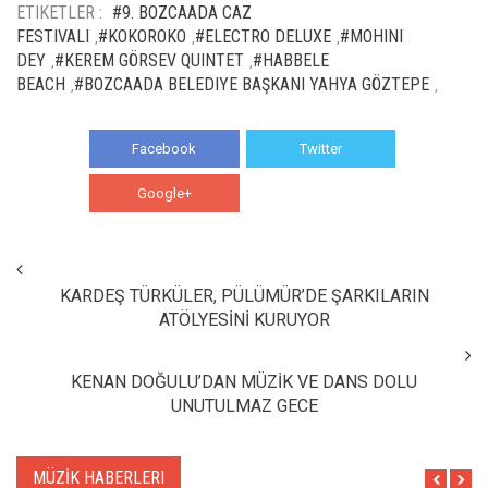
ETIKETLER :
#9. BOZCAADA CAZ
FESTIVALI
#KOKOROKO
#ELECTRO DELUXE
#MOHINI
,
,
,
DEY
#KEREM GÖRSEV QUINTET
#HABBELE
,
,
BEACH
#BOZCAADA BELEDIYE BAŞKANI YAHYA GÖZTEPE
,
,
Facebook
Twitter
Google+
WhatsApp
KARDEŞ TÜRKÜLER, PÜLÜMÜR’DE ŞARKILARIN
ATÖLYESİNİ KURUYOR
KENAN DOĞULU’DAN MÜZİK VE DANS DOLU
UNUTULMAZ GECE
MÜZİK HABERLERI