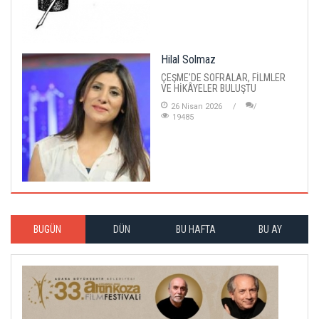
Hilal Solmaz
ÇEŞME'DE SOFRALAR, FİLMLER
VE HİKÂYELER BULUŞTU
26 Nisan 2026
19485
BUGÜN
DÜN
BU HAFTA
BU AY