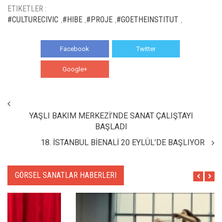
ETIKETLER :
#CULTURECIVIC
#HIBE
#PROJE
#GOETHEINSTITUT
,
,
,
,
Facebook
Twitter
Google+
WhatsApp
YAŞLI BAKIM MERKEZİ’NDE SANAT ÇALIŞTAYI
BAŞLADI
18. İSTANBUL BİENALİ 20 EYLÜL’DE BAŞLIYOR
GÖRSEL SANATLAR HABERLERI