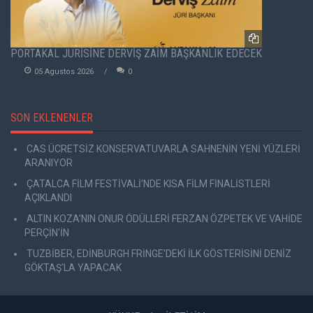
PORTAKAL JÜRİSİNE DERVİŞ ZAİM BAŞKANLIK EDECEK
05 Agustos 2026
0
SON EKLENENLER
CAS ÜCRETSİZ KONSERVATUVARLA SAHNENİN YENİ YÜZLERİ
ARANIYOR
ÇATALCA FİLM FESTİVALİ'NDE KISA FİLM FİNALİSTLERİ
AÇIKLANDI
ALTIN KOZA'NIN ONUR ÖDÜLLERİ FERZAN ÖZPETEK VE VAHİDE
PERÇİN'İN
TUZBİBER, EDİNBURGH FRİNGE'DEKİ İLK GÖSTERİSİNİ DENİZ
GÖKTAŞ'LA YAPACAK