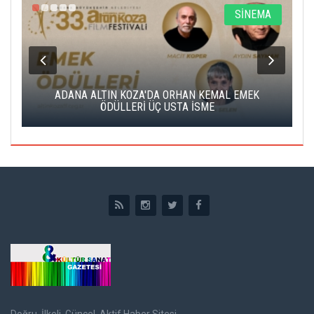
A
SİNEMA
K
ADANA ALTIN KOZA'DA ORHAN KEMAL EMEK
A
ÖDÜLLERİ ÜÇ USTA İSME
Doğru, İlkeli, Güncel, Aktif Haber Sitesi