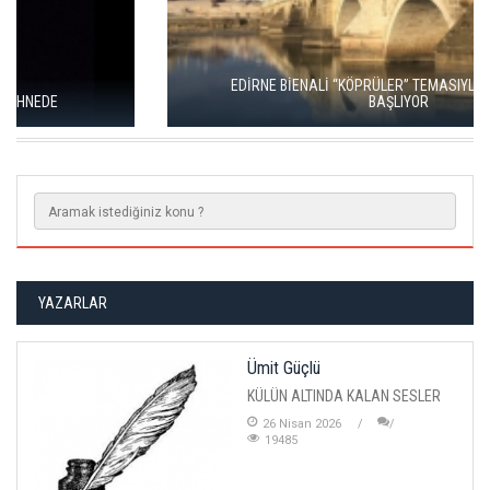
EDİRNE BİENALİ “KÖPRÜLER” TEMASIYLA 21 MAYIS’TA
BAŞLIYOR
YAZARLAR
Ümit Güçlü
KÜLÜN ALTINDA KALAN SESLER
26 Nisan 2026
19485