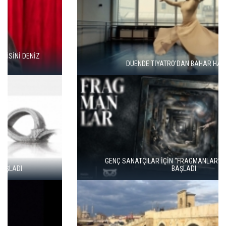
DUENDE TİYATRO’DAN BAHAR HAREKETİ
GENÇ SANATÇILAR İÇİN “FRAGMANLAR” BAŞVURULARI
BAŞLADI