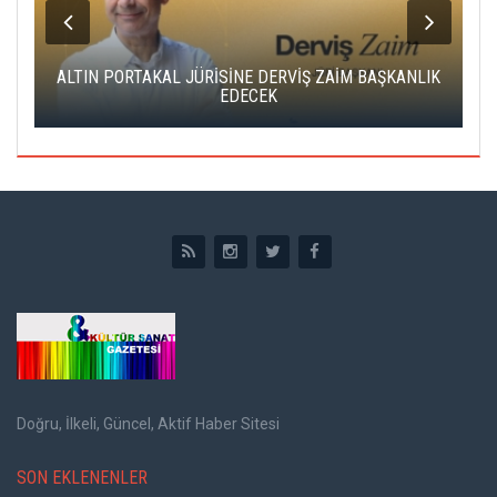
ALTIN PORTAKAL JÜRİSİNE DERVİŞ ZAİM BAŞKANLIK
C
EDECEK
Doğru, İlkeli, Güncel, Aktif Haber Sitesi
SON EKLENENLER