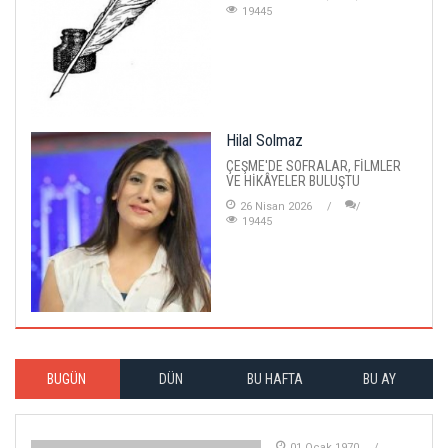
19445
Hilal Solmaz
ÇEŞME'DE SOFRALAR, FİLMLER
VE HİKÂYELER BULUŞTU
26 Nisan 2026
19445
BUGÜN
DÜN
BU HAFTA
BU AY
01 Ocak 1970