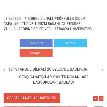
ETIKETLER :
# EDIRNE BIENALI
#KÖPRÜLER DIDEM
,
ÇAPA
#KÜLTÜR VE TURIZM BAKANLIĞI
#EDIRNE
,
,
VALILIĞI
#EDIRNE BELEDIYESI
#TRAKYA ÜNIVERSITESI
,
,
,
Facebook
Twitter
Google+
WhatsApp
18. İSTANBUL BİENALİ 20 EYLÜL’DE BAŞLIYOR
GENÇ SANATÇILAR İÇİN “FRAGMANLAR”
BAŞVURULARI BAŞLADI
GÖRSEL SANATLAR HABERLERI