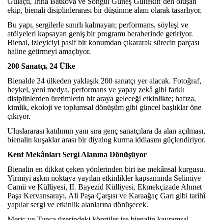
Gülaçtı, Irina Batkova ve Songül Güneş Gültekin’den oluşan
ekip, bienali disiplinlerarası bir düşünme alanı olarak tasarlıyor.
Bu yapı, sergilerle sınırlı kalmayan; performans, söyleşi ve
atölyeleri kapsayan geniş bir programı beraberinde getiriyor.
Bienal, izleyiciyi pasif bir konumdan çıkararak sürecin parçası
haline getirmeyi amaçlıyor.
200 Sanatçı, 24 Ülke
Bienalde 24 ülkeden yaklaşık 200 sanatçı yer alacak. Fotoğraf,
heykel, yeni medya, performans ve yapay zekâ gibi farklı
disiplinlerden üretimlerin bir araya geleceği etkinlikte; hafıza,
kimlik, ekoloji ve toplumsal dönüşüm gibi güncel başlıklar öne
çıkıyor.
Uluslararası katılımın yanı sıra genç sanatçılara da alan açılması,
bienalin kuşaklar arası bir diyalog kurma iddiasını güçlendiriyor.
Kent Mekânları Sergi Alanına Dönüşüyor
Bienalin en dikkat çeken yönlerinden biri ise mekânsal kurgusu.
Yirmiyi aşkın noktaya yayılan etkinlikler kapsamında Selimiye
Camii ve Külliyesi, II. Bayezid Külliyesi, Ekmekçizade Ahmet
Paşa Kervansarayı, Ali Paşa Çarşısı ve Karaağaç Garı gibi tarihî
yapılar sergi ve etkinlik alanlarına dönüşecek.
Meriç ve Tunca üzerindeki köprüler ise bienalin kavramsal