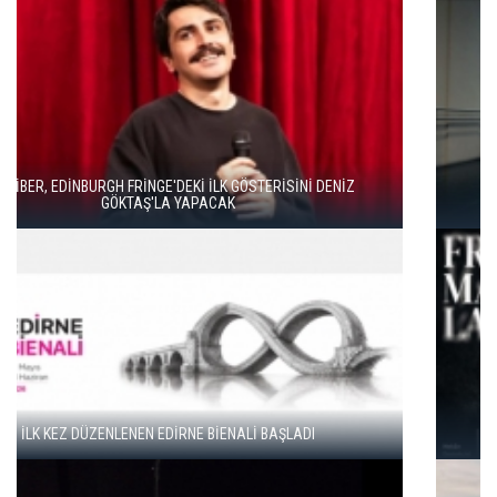
DUENDE TİYATRO’DAN BAHAR HAREKETİ
GENÇ SANATÇILAR İÇİN “FRAGMANLAR” BAŞVURULARI
BAŞLADI