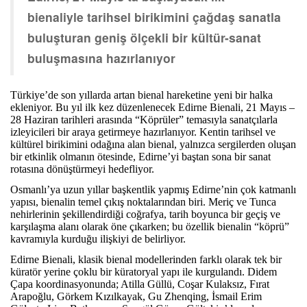
bienaliyle tarihsel birikimini çağdaş sanatla
buluşturan geniş ölçekli bir kültür-sanat
buluşmasına hazırlanıyor
Türkiye’de son yıllarda artan bienal hareketine yeni bir halka
ekleniyor. Bu yıl ilk kez düzenlenecek Edirne Bienali, 21 Mayıs –
28 Haziran tarihleri arasında “Köprüler” temasıyla sanatçılarla
izleyicileri bir araya getirmeye hazırlanıyor. Kentin tarihsel ve
kültürel birikimini odağına alan bienal, yalnızca sergilerden oluşan
bir etkinlik olmanın ötesinde, Edirne’yi baştan sona bir sanat
rotasına dönüştürmeyi hedefliyor.
Osmanlı’ya uzun yıllar başkentlik yapmış Edirne’nin çok katmanlı
yapısı, bienalin temel çıkış noktalarından biri. Meriç ve Tunca
nehirlerinin şekillendirdiği coğrafya, tarih boyunca bir geçiş ve
karşılaşma alanı olarak öne çıkarken; bu özellik bienalin “köprü”
kavramıyla kurduğu ilişkiyi de belirliyor.
Edirne Bienali, klasik bienal modellerinden farklı olarak tek bir
küratör yerine çoklu bir küratoryal yapı ile kurgulandı. Didem
Çapa koordinasyonunda; Atilla Güllü, Coşar Kulaksız, Fırat
Arapoğlu, Görkem Kızılkayak, Gu Zhenqing, İsmail Erim