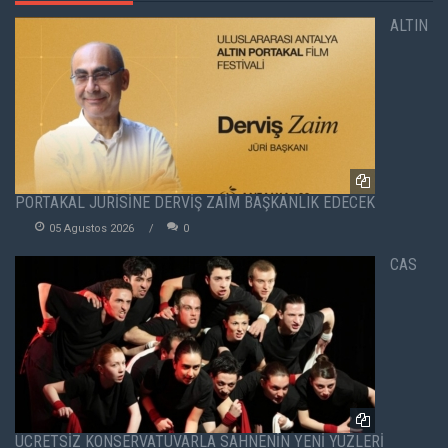
ALTIN
PORTAKAL JÜRİSİNE DERVİŞ ZAİM BAŞKANLIK EDECEK
05 Agustos 2026
0
CAS
ÜCRETSİZ KONSERVATUVARLA SAHNENİN YENİ YÜZLERİ