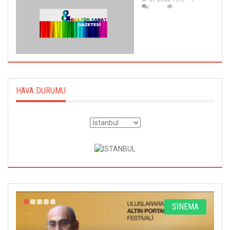
HAVA DURUMU
R
SİNEMA