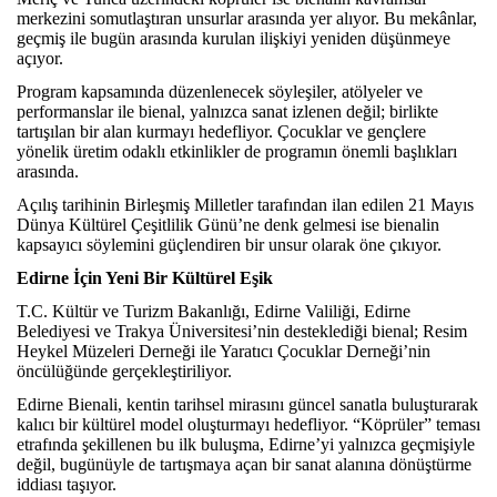
merkezini somutlaştıran unsurlar arasında yer alıyor. Bu mekânlar,
geçmiş ile bugün arasında kurulan ilişkiyi yeniden düşünmeye
açıyor.
Program kapsamında düzenlenecek söyleşiler, atölyeler ve
performanslar ile bienal, yalnızca sanat izlenen değil; birlikte
tartışılan bir alan kurmayı hedefliyor. Çocuklar ve gençlere
yönelik üretim odaklı etkinlikler de programın önemli başlıkları
arasında.
Açılış tarihinin Birleşmiş Milletler tarafından ilan edilen 21 Mayıs
Dünya Kültürel Çeşitlilik Günü’ne denk gelmesi ise bienalin
kapsayıcı söylemini güçlendiren bir unsur olarak öne çıkıyor.
Edirne İçin Yeni Bir Kültürel Eşik
T.C. Kültür ve Turizm Bakanlığı, Edirne Valiliği, Edirne
Belediyesi ve Trakya Üniversitesi’nin desteklediği bienal; Resim
Heykel Müzeleri Derneği ile Yaratıcı Çocuklar Derneği’nin
öncülüğünde gerçekleştiriliyor.
Edirne Bienali, kentin tarihsel mirasını güncel sanatla buluşturarak
kalıcı bir kültürel model oluşturmayı hedefliyor. “Köprüler” teması
etrafında şekillenen bu ilk buluşma, Edirne’yi yalnızca geçmişiyle
değil, bugünüyle de tartışmaya açan bir sanat alanına dönüştürme
iddiası taşıyor.