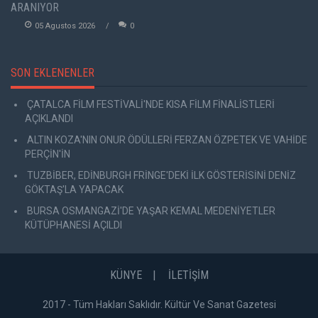
ARANIYOR
05 Agustos 2026
0
SON EKLENENLER
ÇATALCA FİLM FESTİVALİ'NDE KISA FİLM FİNALİSTLERİ
AÇIKLANDI
ALTIN KOZA'NIN ONUR ÖDÜLLERİ FERZAN ÖZPETEK VE VAHİDE
PERÇİN'İN
TUZBİBER, EDİNBURGH FRİNGE'DEKİ İLK GÖSTERİSİNİ DENİZ
GÖKTAŞ'LA YAPACAK
BURSA OSMANGAZİ'DE YAŞAR KEMAL MEDENİYETLER
KÜTÜPHANESİ AÇILDI
KÜNYE
İLETİŞİM
2017 - Tüm Hakları Saklıdır. Kültür Ve Sanat Gazetesi