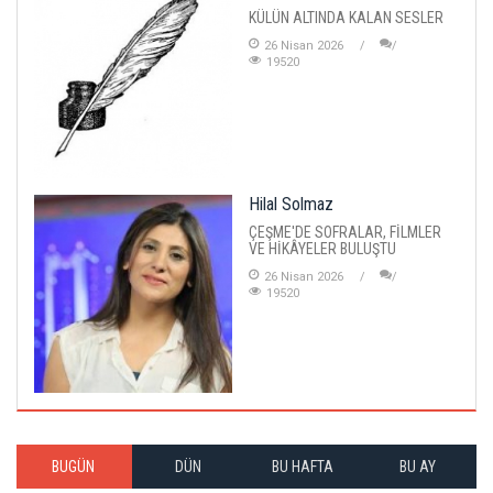
KÜLÜN ALTINDA KALAN SESLER
26 Nisan 2026
19520
Hilal Solmaz
ÇEŞME'DE SOFRALAR, FİLMLER
VE HİKÂYELER BULUŞTU
26 Nisan 2026
19520
BUGÜN
DÜN
BU HAFTA
BU AY