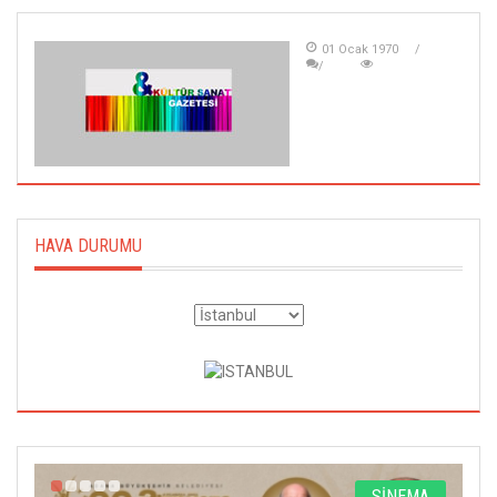
01 Ocak 1970
HAVA DURUMU
A
SİNEMA