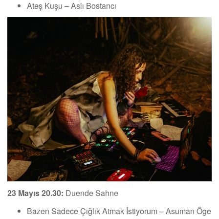
Ateş Kuşu – Aslı Bostancı
23 Mayıs 20.30:
Duende Sahne
Bazen Sadece Çığlık Atmak İstiyorum – Asuman Öge