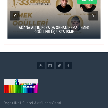
K
ADANA ALTIN KOZA'DA ORHAN KEMAL EMEK
A
ÖDÜLLERİ ÜÇ USTA İSME
Doğru, İlkeli, Güncel, Aktif Haber Sitesi