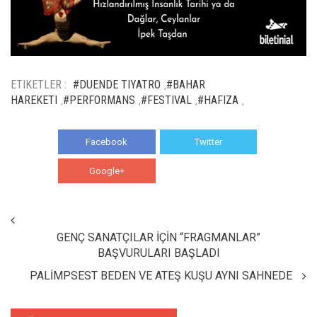
ETIKETLER :
#DUENDE TIYATRO
#BAHAR
,
HAREKETI
#PERFORMANS
#FESTIVAL
#HAFIZA
,
,
,
,
Facebook
Twitter
Google+
WhatsApp
GENÇ SANATÇILAR İÇİN “FRAGMANLAR”
BAŞVURULARI BAŞLADI
PALİMPSEST BEDEN VE ATEŞ KUŞU AYNI SAHNEDE