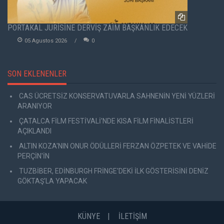
PORTAKAL JÜRİSİNE DERVİŞ ZAİM BAŞKANLIK EDECEK
05 Agustos 2026
0
SON EKLENENLER
CAS ÜCRETSİZ KONSERVATUVARLA SAHNENİN YENİ YÜZLERİ
ARANIYOR
ÇATALCA FİLM FESTİVALİ'NDE KISA FİLM FİNALİSTLERİ
AÇIKLANDI
ALTIN KOZA'NIN ONUR ÖDÜLLERİ FERZAN ÖZPETEK VE VAHİDE
PERÇİN'İN
TUZBİBER, EDİNBURGH FRİNGE'DEKİ İLK GÖSTERİSİNİ DENİZ
GÖKTAŞ'LA YAPACAK
KÜNYE
İLETİŞİM