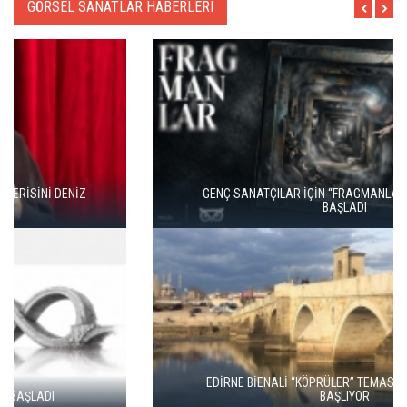
GÖRSEL SANATLAR HABERLERI
GENÇ SANATÇILAR İÇİN “FRAGMANLAR” BAŞVURULARI
BAŞLADI
EDİRNE BİENALİ “KÖPRÜLER” TEMASIYLA 21 MAYIS’TA
BAŞLIYOR