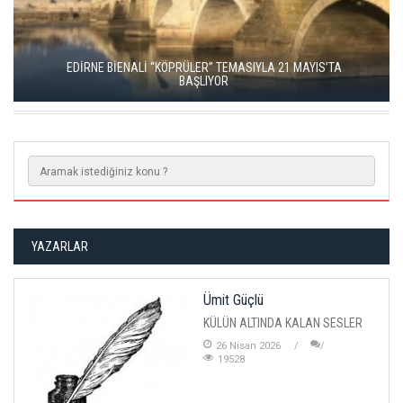
EDİRNE BİENALİ “KÖPRÜLER” TEMASIYLA 21 MAYIS’TA
BAŞLIYOR
YAZARLAR
Ümit Güçlü
KÜLÜN ALTINDA KALAN SESLER
26 Nisan 2026
19528