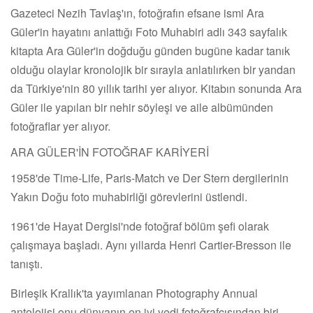
Gazeteci Nezih Tavlaş'ın, fotoğrafın efsane ismi Ara
Güler'in hayatını anlattığı Foto Muhabiri adlı 343 sayfalık
kitapta Ara Güler'in doğduğu günden bugüne kadar tanık
olduğu olaylar kronolojik bir sırayla anlatılırken bir yandan
da Türkiye'nin 80 yıllık tarihi yer alıyor. Kitabın sonunda Ara
Güler ile yapılan bir nehir söyleşi ve aile albümünden
fotoğraflar yer alıyor.
ARA GÜLER'İN FOTOĞRAF KARİYERİ
1958'de Time-Life, Paris-Match ve Der Stern dergilerinin
Yakın Doğu foto muhabirliği görevlerini üstlendi.
1961'de Hayat Dergisi'nde fotoğraf bölüm şefi olarak
çalışmaya başladı. Aynı yıllarda Henri Cartier-Bresson ile
tanıştı.
Birleşik Krallık'ta yayımlanan Photography Annual
antolojisi onu dünyanın en iyi yedi fotoğrafcısından biri