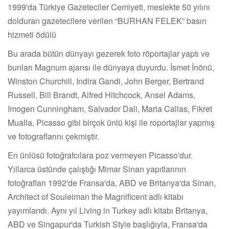
1999'da Türkiye Gazeteciler Cemiyeti, meslekte 50 yılını
dolduran gazetecilere verilen “BURHAN FELEK” basın
hizmeti ödülü
Bu arada bütün dünyayı gezerek foto röportajlar yaptı ve
bunları Magnum ajansı ile dünyaya duyurdu. İsmet İnönü,
Winston Churchill, Indira Gandi, John Berger, Bertrand
Russell, Bill Brandt, Alfred Hitchcock, Ansel Adams,
Imogen Cunningham, Salvador Dali, Maria Callas, Fikret
Mualla, Picasso gibi birçok ünlü kişi ile roportajlar yapmış
ve fotograflarını çekmiştir.
En ünlüsü fotoğrafcılara poz vermeyen Picasso'dur.
Yıllarca üstünde çalıştığı Mimar Sinan yapıtlarının
fotoğrafları 1992'de Fransa'da, ABD ve Britanya'da Sinan,
Architect of Souleiman the Magnificent adlı kitabı
yayımlandı. Aynı yıl Living in Turkey adlı kitabı Britanya,
ABD ve Singapur'da Turkish Style başlığıyla, Fransa'da