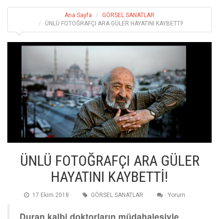
Ana Sayfa
GÖRSEL SANATLAR
ÜNLÜ FOTOĞRAFÇI ARA GÜLER HAYATINI KAYBETTİ!
ÜNLÜ FOTOĞRAFÇI ARA GÜLER
HAYATINI KAYBETTİ!
17 Ekim 2018
GÖRSEL SANATLAR
Yorum
Duran kalbi doktorların müdahalesiyle