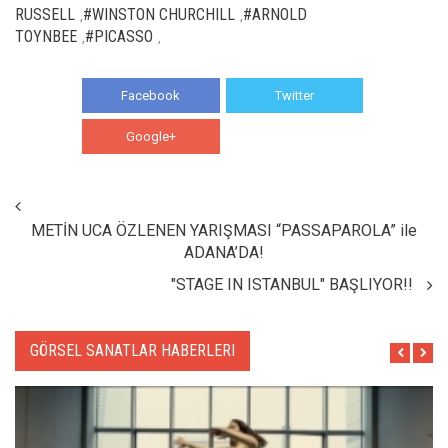
RUSSELL
#WINSTON CHURCHILL
#ARNOLD
,
,
TOYNBEE
#PICASSO
,
,
Facebook
Twitter
Google+
WhatsApp
METİN UCA ÖZLENEN YARIŞMASI “PASSAPAROLA” ile
ADANA’DA!
"STAGE IN ISTANBUL" BAŞLIYOR!!
GÖRSEL SANATLAR HABERLERI