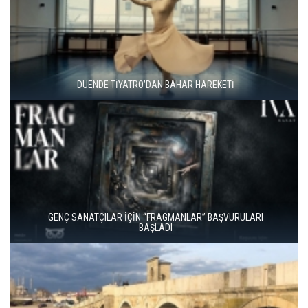
DUENDE TİYATRO’DAN BAHAR HAREKETİ
GENÇ SANATÇILAR İÇİN “FRAGMANLAR” BAŞVURULARI
BAŞLADI