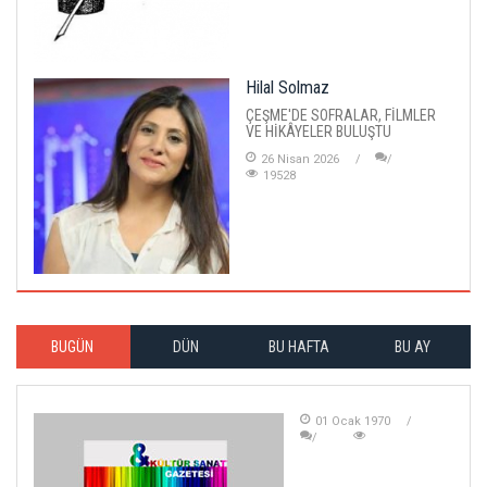
Hilal Solmaz
ÇEŞME'DE SOFRALAR, FİLMLER
VE HİKÂYELER BULUŞTU
26 Nisan 2026
19528
BUGÜN
DÜN
BU HAFTA
BU AY
01 Ocak 1970