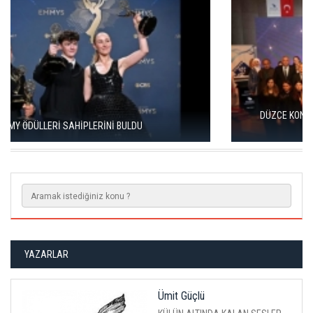
DÜZCE KONURALP ULUSLARARASI FILM FESTIVALI ÖDÜLLERI
SAHIPLERINI BULDU
YAZARLAR
Ümit Güçlü