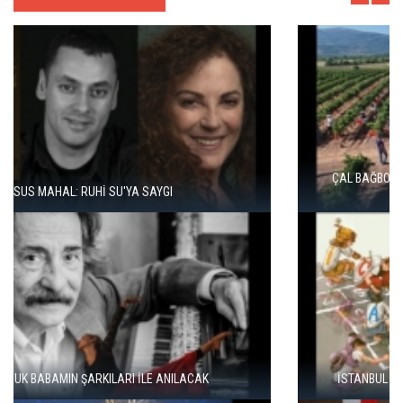
ÇAL BAĞBOZUMU FESTIVALI’NDE KÜLTÜR, SANAT VE BAĞCILIK
BIR ARADA
İSTANBUL COMICS AND ART FESTIVAL YOUTH ÜSKÜDAR'DA