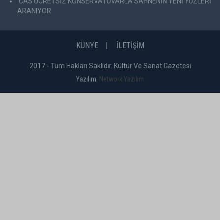
CAS ÜCRETSİZ KONSERVATUVARLA SAHNENİN YENİ YÜZLERİ
ARANIYOR
KÜNYE
İLETİŞİM
2017 - Tüm Hakları Saklıdır. Kültür Ve Sanat Gazetesi
Yazılım:
Network Yazılım