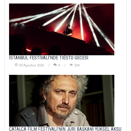
İSTANBUL FESTİVALİ’NDE TIËSTO GECESİ
09 Agustos 2026
0
504
ÇATALCA FİLM FESTİVALİ’NİN JÜRİ BAŞKANI YÜKSEL AKSU