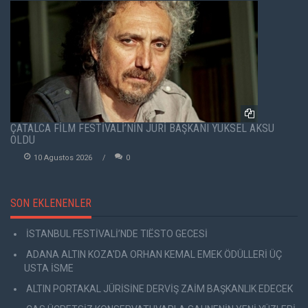
ÇATALCA FİLM FESTİVALİ’NİN JÜRİ BAŞKANI YÜKSEL AKSU
OLDU
10 Agustos 2026
0
SON EKLENENLER
İSTANBUL FESTİVALİ’NDE TIËSTO GECESİ
ADANA ALTIN KOZA'DA ORHAN KEMAL EMEK ÖDÜLLERİ ÜÇ
USTA İSME
ALTIN PORTAKAL JÜRİSİNE DERVİŞ ZAİM BAŞKANLIK EDECEK