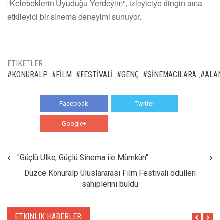
“Kelebeklerin Uyuduğu Yerdeyim”, izleyiciye dingin ama
etkileyici bir sinema deneyimi sunuyor.
ETIKETLER :
#KONURALP
#FİLM
#FESTİVALİ
#GENÇ
#SİNEMACILARA
#ALA
,
,
,
,
,
Facebook
Twitter
Google+
WhatsApp
"Güçlü Ülke, Güçlü Sinema ile Mümkün"
Düzce Konuralp Uluslararası Film Festivali ödülleri
sahiplerini buldu
ETKINLIK HABERLERI