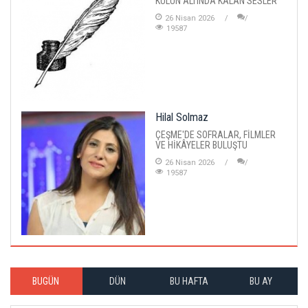
KÜLÜN ALTINDA KALAN SESLER
26 Nisan 2026
19587
Hilal Solmaz
ÇEŞME'DE SOFRALAR, FİLMLER
VE HİKÂYELER BULUŞTU
26 Nisan 2026
19587
BUGÜN
DÜN
BU HAFTA
BU AY