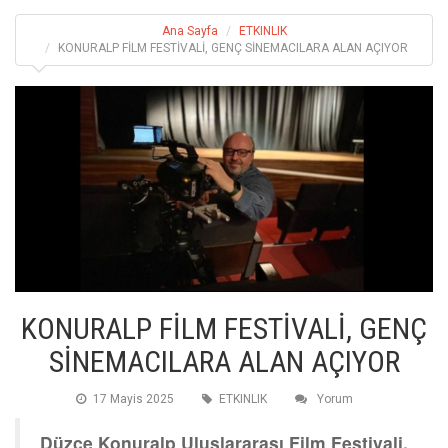
Ana Sayfa
ETKINLIK
KONURALP FİLM FESTİVALİ, GENÇ SİNEMACILARA ALAN AÇIYOR
KONURALP FİLM FESTİVALİ, GENÇ
SİNEMACILARA ALAN AÇIYOR
17 Mayis 2025
ETKINLIK
Yorum
Düzce Konuralp Uluslararası Film Festivali,