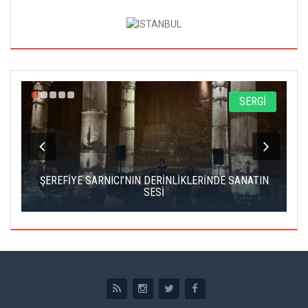
A
SERGİ
IK
ŞEREFİYE SARNICI’NIN DERİNLİKLERİNDE SANATIN
Ç
SESİ