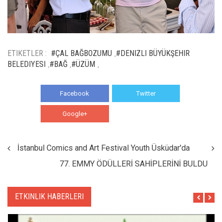
ETIKETLER :
#ÇAL BAĞBOZUMU
#DENIZLI BÜYÜKŞEHIR
,
BELEDIYESI
#BAĞ
#ÜZÜM
,
,
,
Facebook
Twitter
Google+
WhatsApp
İstanbul Comics and Art Festival Youth Üsküdar'da
77. EMMY ÖDÜLLERİ SAHİPLERİNİ BULDU
ETKINLIK HABERLERI