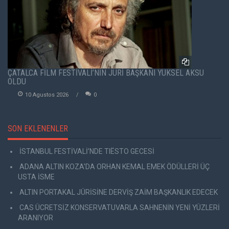
ÇATALCA FİLM FESTİVALİ’NİN JÜRİ BAŞKANI YÜKSEL AKSU
OLDU
10 Agustos 2026
0
SON EKLENENLER
İSTANBUL FESTİVALİ’NDE TIËSTO GECESİ
ADANA ALTIN KOZA'DA ORHAN KEMAL EMEK ÖDÜLLERİ ÜÇ
USTA İSME
ALTIN PORTAKAL JÜRİSİNE DERVİŞ ZAİM BAŞKANLIK EDECEK
CAS ÜCRETSİZ KONSERVATUVARLA SAHNENİN YENİ YÜZLERİ
ARANIYOR