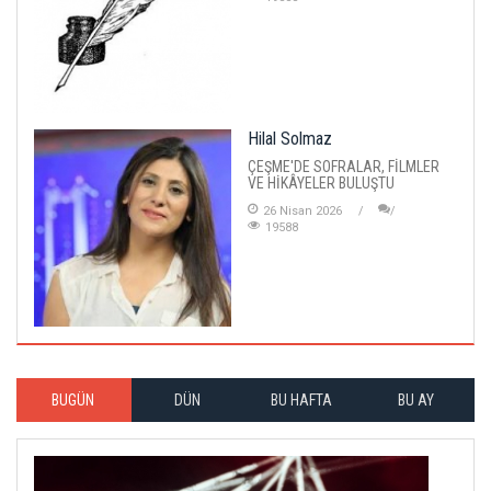
Hilal Solmaz
ÇEŞME'DE SOFRALAR, FİLMLER
VE HİKÂYELER BULUŞTU
26 Nisan 2026
19588
BUGÜN
DÜN
BU HAFTA
BU AY