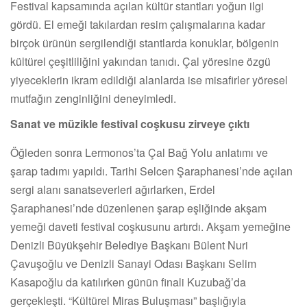
Festival kapsamında açılan kültür stantları yoğun ilgi
gördü. El emeği takılardan resim çalışmalarına kadar
birçok ürünün sergilendiği stantlarda konuklar, bölgenin
kültürel çeşitliliğini yakından tanıdı. Çal yöresine özgü
yiyeceklerin ikram edildiği alanlarda ise misafirler yöresel
mutfağın zenginliğini deneyimledi.
Sanat ve müzikle festival coşkusu zirveye çıktı
Öğleden sonra Lermonos’ta Çal Bağ Yolu anlatımı ve
şarap tadımı yapıldı. Tarihi Selcen Şaraphanesi’nde açılan
sergi alanı sanatseverleri ağırlarken, Erdel
Şaraphanesi’nde düzenlenen şarap eşliğinde akşam
yemeği daveti festival coşkusunu artırdı. Akşam yemeğine
Denizli Büyükşehir Belediye Başkanı Bülent Nuri
Çavuşoğlu ve Denizli Sanayi Odası Başkanı Selim
Kasapoğlu da katılırken günün finali Kuzubağ’da
gerçekleşti. “Kültürel Miras Buluşması” başlığıyla