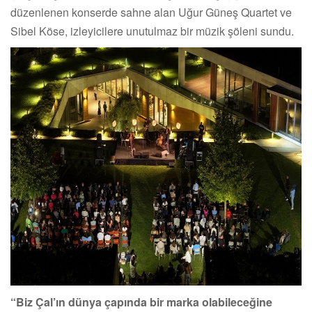
düzenlenen konserde sahne alan Uğur Güneş Quartet ve
Sibel Köse, izleyicilere unutulmaz bir müzik şöleni sundu.
“Biz Çal’ın dünya çapında bir marka olabileceğine