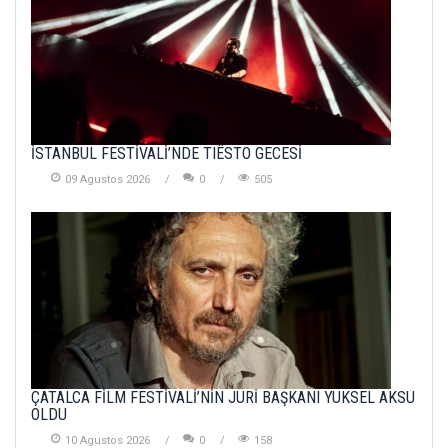
İSTANBUL FESTİVALİ’NDE TIËSTO GECESİ
09 Agustos 2026
0
505
ÇATALCA FİLM FESTİVALİ’NİN JÜRİ BAŞKANI YÜKSEL AKSU
OLDU
10 Agustos 2026
0
158