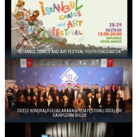
İSTANBUL COMICS AND ART FESTIVAL YOUTH ÜSKÜDAR'DA
DÜZCE KONURALP ULUSLARARASI FILM FESTIVALI ÖDÜLLERI
SAHIPLERINI BULDU