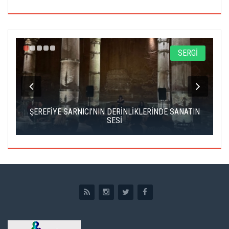
A
SERGİ
IK
ŞEREFİYE SARNICI’NIN DERİNLİKLERİNDE SANATIN
Ç
SESİ