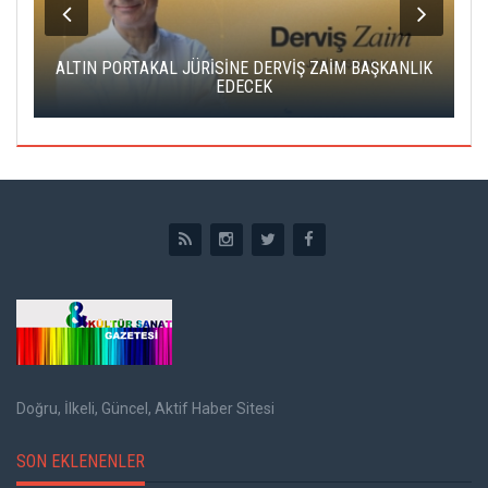
ALTIN PORTAKAL JÜRİSİNE DERVİŞ ZAİM BAŞKANLIK
C
EDECEK
Doğru, İlkeli, Güncel, Aktif Haber Sitesi
SON EKLENENLER