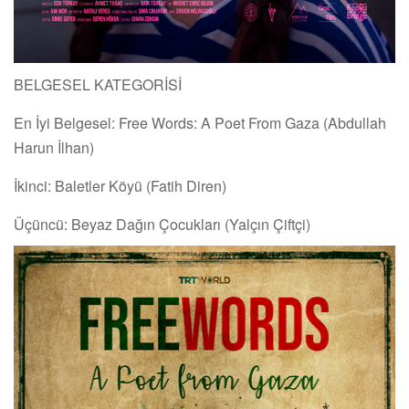
BELGESEL KATEGORİSİ
En İyi Belgesel: Free Words: A Poet From Gaza (Abdullah
Harun İlhan)
İkinci: Baletler Köyü (Fatih Diren)
Üçüncü: Beyaz Dağın Çocukları (Yalçın Çiftçi)