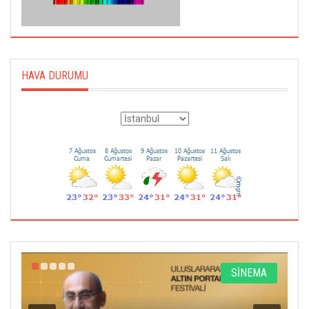
HAVA DURUMU
R
SİNEMA