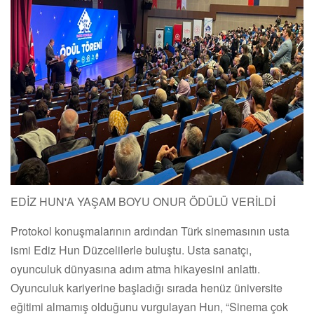
EDİZ HUN'A YAŞAM BOYU ONUR ÖDÜLÜ VERİLDİ
Protokol konuşmalarının ardından Türk sinemasının usta
ismi Ediz Hun Düzcelilerle buluştu. Usta sanatçı,
oyunculuk dünyasına adım atma hikayesini anlattı.
Oyunculuk kariyerine başladığı sırada henüz üniversite
eğitimi almamış olduğunu vurgulayan Hun, “Sinema çok