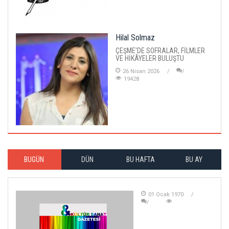
Hilal Solmaz
ÇEŞME'DE SOFRALAR, FİLMLER
VE HİKÂYELER BULUŞTU
26 Nisan 2026
19428
BUGÜN
DÜN
BU HAFTA
BU AY
01 Ocak 1970