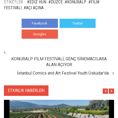
ETIKETLER :
#EDIZ HUN
#DÜZCE
#KONURALP
#FILM
,
,
,
FESTIVALI
#AÇI AÇINA
,
,
Facebook
Twitter
Google+
WhatsApp
KONURALP FİLM FESTİVALİ, GENÇ SİNEMACILARA
ALAN AÇIYOR
İstanbul Comics and Art Festival Youth Üsküdar'da
ETKINLIK HABERLERI