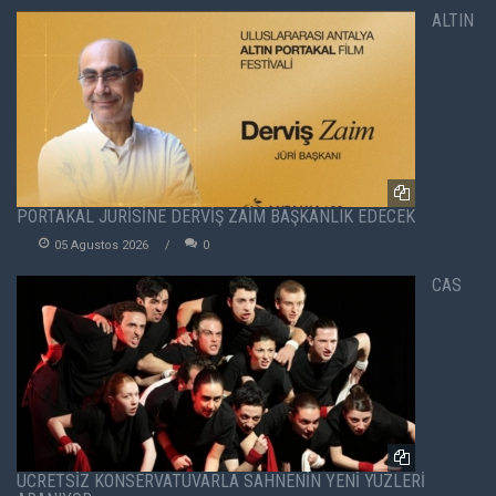
ALTIN
PORTAKAL JÜRİSİNE DERVİŞ ZAİM BAŞKANLIK EDECEK
05 Agustos 2026
0
CAS
ÜCRETSİZ KONSERVATUVARLA SAHNENİN YENİ YÜZLERİ