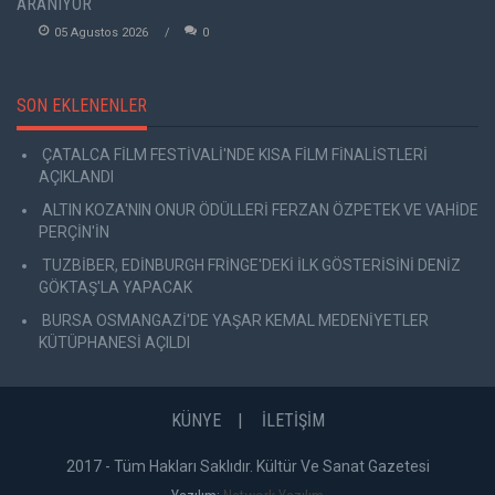
ARANIYOR
05 Agustos 2026
0
SON EKLENENLER
ÇATALCA FİLM FESTİVALİ'NDE KISA FİLM FİNALİSTLERİ
AÇIKLANDI
ALTIN KOZA'NIN ONUR ÖDÜLLERİ FERZAN ÖZPETEK VE VAHİDE
PERÇİN'İN
TUZBİBER, EDİNBURGH FRİNGE'DEKİ İLK GÖSTERİSİNİ DENİZ
GÖKTAŞ'LA YAPACAK
BURSA OSMANGAZİ'DE YAŞAR KEMAL MEDENİYETLER
KÜTÜPHANESİ AÇILDI
KÜNYE
İLETİŞİM
2017 - Tüm Hakları Saklıdır. Kültür Ve Sanat Gazetesi