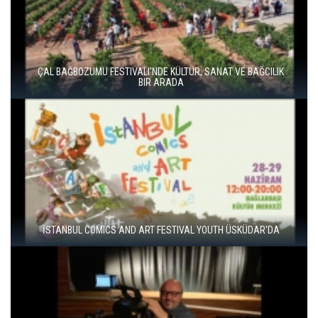
ÇAL BAĞBOZUMU FESTIVALI’NDE KÜLTÜR, SANAT VE BAĞCILIK
BIR ARADA
İSTANBUL COMICS AND ART FESTIVAL YOUTH ÜSKÜDAR'DA