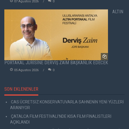
07 Agustos 2026
0
ALTIN
PORTAKAL JÜRİSİNE DERVİŞ ZAİM BAŞKANLIK EDECEK
05 Agustos 2026
0
SON EKLENENLER
CAS ÜCRETSİZ KONSERVATUVARLA SAHNENİN YENİ YÜZLERİ
ARANIYOR
ÇATALCA FİLM FESTİVALİ'NDE KISA FİLM FİNALİSTLERİ
AÇIKLANDI