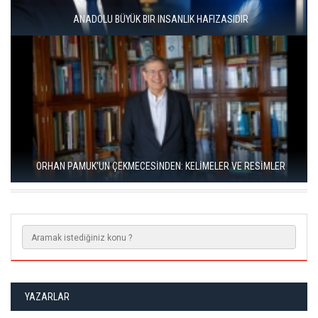
ÜNAL ERSÖZLÜ’NÜN YENİ ŞİİR KİTABI “BÖĞÜRTLEN ÖPÜCÜĞÜ”
YAYIMLANDI
RIZA SÖNMEZ: ‘ANADOLU, SANILDIĞINDAN ÇOK DAHA VEGAN"
YAZARLAR