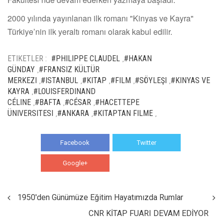
2000 yılında yayınlanan ilk romanı "Kinyas ve Kayra"
Türkiye’nin ilk yeraltı romanı olarak kabul edilir.
ETIKETLER :
#PHILIPPE CLAUDEL
#HAKAN
,
GÜNDAY
#FRANSIZ KÜLTÜR
,
MERKEZI
#ISTANBUL
#KITAP
#FILM
#SÖYLEŞI
#KINYAS VE
,
,
,
,
,
KAYRA
#LOUISFERDINAND
,
CÉLINE
#BAFTA
#CÉSAR
#HACETTEPE
,
,
,
ÜNIVERSITESI
#ANKARA
#KITAPTAN FILME
,
,
,
Facebook
Twitter
Google+
WhatsApp
1950'den Günümüze Eğitim Hayatımızda Rumlar
CNR KİTAP FUARI DEVAM EDİYOR