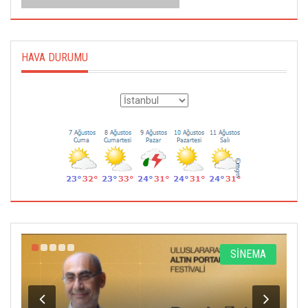
HAVA DURUMU
R
SİNEMA