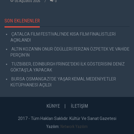
05 Agustos 2026
0
SON EKLENENLER
ÇATALCA FİLM FESTİVALİ'NDE KISA FİLM FİNALİSTLERİ
AÇIKLANDI
ALTIN KOZA'NIN ONUR ÖDÜLLERİ FERZAN ÖZPETEK VE VAHİDE
PERÇİN'İN
TUZBİBER, EDİNBURGH FRİNGE'DEKİ İLK GÖSTERİSİNİ DENİZ
GÖKTAŞ'LA YAPACAK
BURSA OSMANGAZİ'DE YAŞAR KEMAL MEDENİYETLER
KÜTÜPHANESİ AÇILDI
KÜNYE
İLETİŞİM
2017 - Tüm Hakları Saklıdır. Kültür Ve Sanat Gazetesi
Yazılım:
Network Yazılım