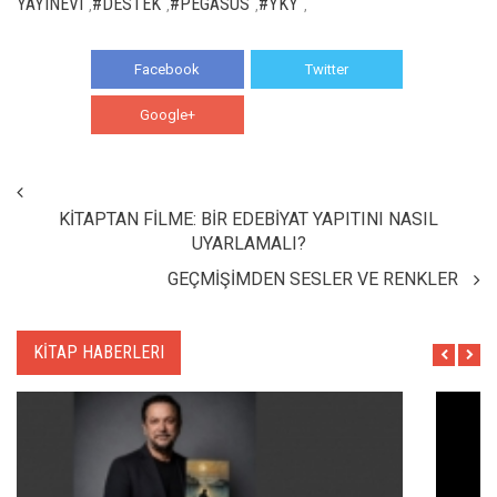
YAYINEVI
#DESTEK
#PEGASUS
#YKY
,
,
,
,
Facebook
Twitter
Google+
WhatsApp
KİTAPTAN FİLME: BİR EDEBİYAT YAPITINI NASIL
UYARLAMALI?
GEÇMİŞİMDEN SESLER VE RENKLER
KİTAP HABERLERI