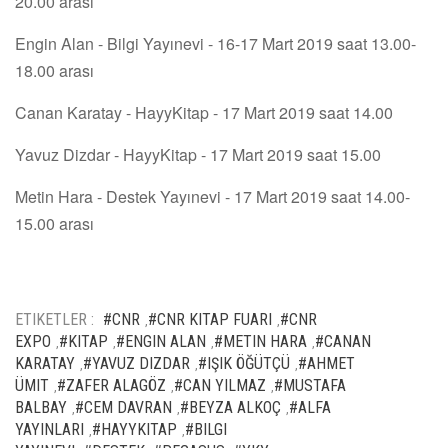
20.00 arası
Engin Alan - Bilgi Yayınevi - 16-17 Mart 2019 saat 13.00-
18.00 arası
Canan Karatay - HayyKitap - 17 Mart 2019 saat 14.00
Yavuz Dizdar - HayyKitap - 17 Mart 2019 saat 15.00
Metin Hara - Destek Yayınevi - 17 Mart 2019 saat 14.00-
15.00 arası
ETIKETLER :
#CNR
#CNR KITAP FUARI
#CNR
,
,
EXPO
#KITAP
#ENGIN ALAN
#METIN HARA
#CANAN
,
,
,
,
KARATAY
#YAVUZ DIZDAR
#IŞIK ÖĞÜTÇÜ
#AHMET
,
,
,
ÜMIT
#ZAFER ALAGÖZ
#CAN YILMAZ
#MUSTAFA
,
,
,
BALBAY
#CEM DAVRAN
#BEYZA ALKOÇ
#ALFA
,
,
,
YAYINLARI
#HAYYKITAP
#BILGI
,
,