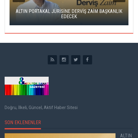
ALTIN PORTAKAL JÜRİSİNE DERVİŞ ZAİM BAŞKANLIK
C
EDECEK
Doğru, İlkeli, Güncel, Aktif Haber Sitesi
SON EKLENENLER
ALTIN