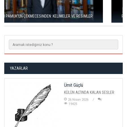
RIZA SÖNMEZ: ‘ANADOLU, SANILDIĞINDAN ÇOK DAHA VEGAN"
YAZARLAR
Ümit Güçlü
KÜLÜN ALTINDA KALAN SESLER
26 Nisan 2026
19425