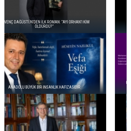
İKİ KİTAP VE BİTMEYEN BİR ENERJİ
ÜNAL ERSÖZLÜ’NÜN YENİ ŞİİR KİTABI “BÖĞÜRTLEN ÖPÜCÜĞÜ”
YAYIMLANDI