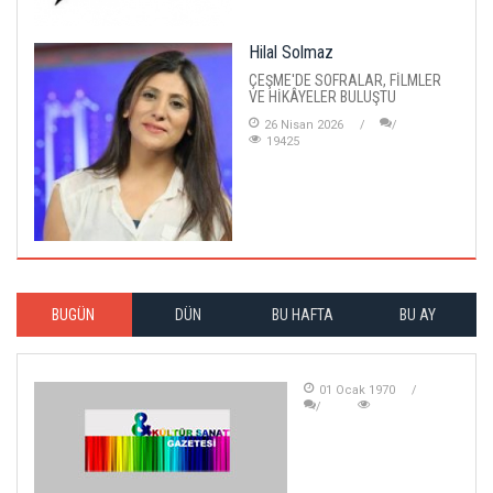
Hilal Solmaz
ÇEŞME'DE SOFRALAR, FİLMLER
VE HİKÂYELER BULUŞTU
26 Nisan 2026
19425
BUGÜN
DÜN
BU HAFTA
BU AY
01 Ocak 1970