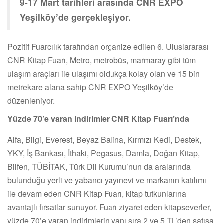
9-17 Mart tarihleri arasında CNR EXPO
Yeşilköy’de gerçekleşiyor.
Pozitif Fuarcılık tarafından organize edilen 6. Uluslararası
CNR Kitap Fuarı, Metro, metrobüs, marmaray gibi tüm
ulaşım araçları ile ulaşımı oldukça kolay olan ve 15 bin
metrekare alana sahip CNR EXPO Yeşilköy’de
düzenleniyor.
Yüzde 70’e varan indirimler CNR Kitap Fuarı’nda
Alfa, Bilgi, Everest, Beyaz Balina, Kırmızı Kedi, Destek,
YKY, İş Bankası, İthaki, Pegasus, Damla, Doğan Kitap,
Bilfen, TÜBİTAK, Türk Dil Kurumu’nun da aralarında
bulunduğu yerli ve yabancı yayınevi ve markanın katılımı
ile devam eden CNR Kitap Fuarı, kitap tutkunlarına
avantajlı fırsatlar sunuyor. Fuarı ziyaret eden kitapseverler,
yüzde 70’e varan indirimlerin yanı sıra 2 ve 5 TL’den satışa