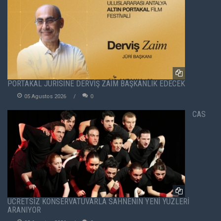
PORTAKAL JÜRİSİNE DERVİŞ ZAİM BAŞKANLIK EDECEK
05 Agustos 2026
0
CAS
ÜCRETSİZ KONSERVATUVARLA SAHNENİN YENİ YÜZLERİ
ARANIYOR