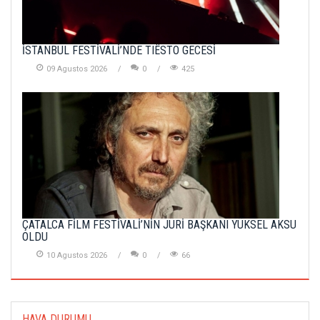
İSTANBUL FESTİVALİ’NDE TIËSTO GECESİ
09 Agustos 2026
0
425
ÇATALCA FİLM FESTİVALİ’NİN JÜRİ BAŞKANI YÜKSEL AKSU
OLDU
10 Agustos 2026
0
66
HAVA DURUMU