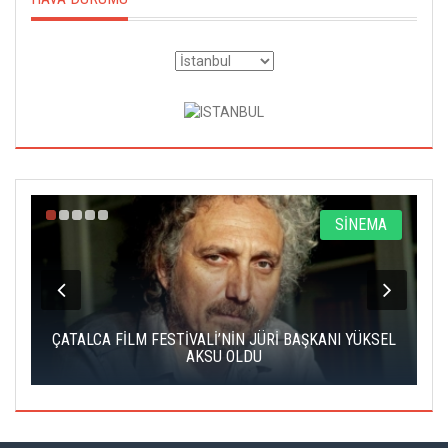
O
SİNEMA
Nİ
ÇATALCA FİLM FESTİVALİ’NİN JÜRİ BAŞKANI YÜKSEL
AKSU OLDU