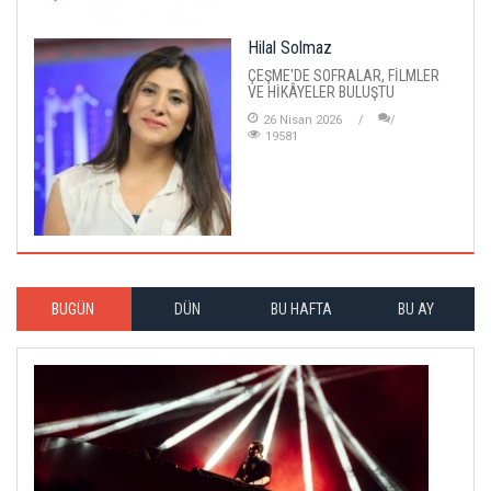
Hilal Solmaz
ÇEŞME'DE SOFRALAR, FİLMLER
VE HİKÂYELER BULUŞTU
26 Nisan 2026
19581
BUGÜN
DÜN
BU HAFTA
BU AY