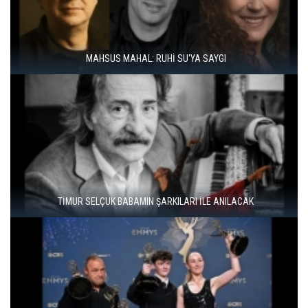
ÇAL BAĞBOZUMU FESTIVALI’NDE KÜLTÜR, SANAT VE BAĞCILIK
BIR ARADA
İSTANBUL COMICS AND ART FESTIVAL YOUTH ÜSKÜDAR'DA