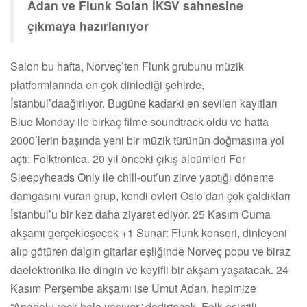
Adan ve Flunk Solan İKSV sahnesine
çıkmaya hazırlanıyor
Salon bu hafta, Norveç’ten Flunk grubunu müzik
platformlarında en çok dinlediği şehirde,
İstanbul’daağırlıyor. Bugüne kadarki en sevilen kayıtları
Blue Monday ile birkaç filme soundtrack oldu ve hatta
2000’lerin başında yeni bir müzik türünün doğmasına yol
açtı: Folktronica. 20 yıl önceki çıkış albümleri For
Sleepyheads Only ile chill-out’un zirve yaptığı döneme
damgasını vuran grup, kendi evleri Oslo’dan çok çaldıkları
İstanbul’u bir kez daha ziyaret ediyor. 25 Kasım Cuma
akşamı gerçekleşecek +1 Sunar: Flunk konseri, dinleyeni
alıp götüren dalgın gitarlar eşliğinde Norveç popu ve biraz
daelektronika ile dingin ve keyifli bir akşam yaşatacak. 24
Kasım Perşembe akşamı ise Umut Adan, hepimize
“Anadolu rock hala yaşıyor” dedirtecek. Folk esintili