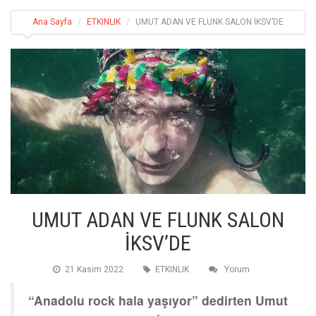
Ana Sayfa
ETKINLIK
UMUT ADAN VE FLUNK SALON İKSV’DE
UMUT ADAN VE FLUNK SALON
İKSV’DE
21 Kasim 2022
ETKINLIK
Yorum
“Anadolu rock hala yaşıyor” dedirten Umut