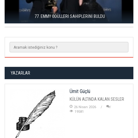
DÜZCE KONURALP ULUSLARARASI FILM FESTIVALI ÖDÜLLERI
SAHIPLERINI BULDU
YAZARLAR
Ümit Güçlü
KÜLÜN ALTINDA KALAN SESLER
26 Nisan 2026
19581