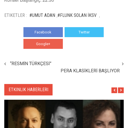
ETIKETLER :
#UMUT ADAN
#FLUNK SOLAN İKSV
,
,
Facebook
Twitter
Google+
WhatsApp
“RESMİN TÜRKÇESİ”
PERA KLASİKLERİ BAŞLIYOR
ETKINLIK HABERLERI