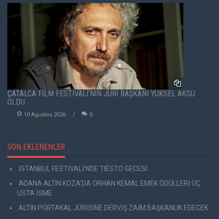
ÇATALCA FİLM FESTİVALİ’NİN JÜRİ BAŞKANI YÜKSEL AKSU
OLDU
10 Agustos 2026
0
SON EKLENENLER
İSTANBUL FESTİVALİ’NDE TIËSTO GECESİ
ADANA ALTIN KOZA'DA ORHAN KEMAL EMEK ÖDÜLLERİ ÜÇ
USTA İSME
ALTIN PORTAKAL JÜRİSİNE DERVİŞ ZAİM BAŞKANLIK EDECEK