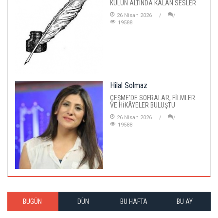
KÜLÜN ALTINDA KALAN SESLER
26 Nisan 2026
19588
Hilal Solmaz
ÇEŞME'DE SOFRALAR, FİLMLER
VE HİKÂYELER BULUŞTU
26 Nisan 2026
19588
BUGÜN
DÜN
BU HAFTA
BU AY