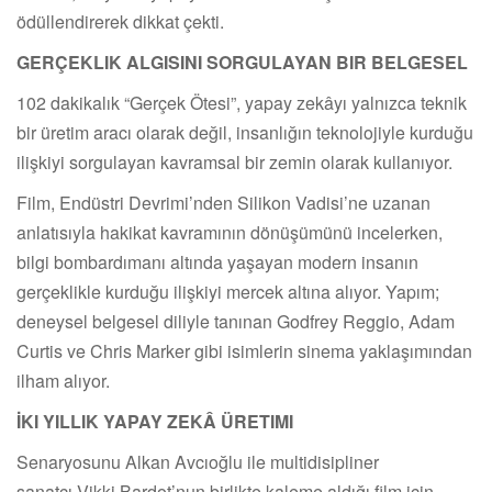
ödüllendirerek dikkat çekti.
GERÇEKLIK ALGISINI SORGULAYAN BIR BELGESEL
102 dakikalık “Gerçek Ötesi”, yapay zekâyı yalnızca teknik
bir üretim aracı olarak değil, insanlığın teknolojiyle kurduğu
ilişkiyi sorgulayan kavramsal bir zemin olarak kullanıyor.
Film, Endüstri Devrimi’nden Silikon Vadisi’ne uzanan
anlatısıyla hakikat kavramının dönüşümünü incelerken,
bilgi bombardımanı altında yaşayan modern insanın
gerçeklikle kurduğu ilişkiyi mercek altına alıyor. Yapım;
deneysel belgesel diliyle tanınan Godfrey Reggio, Adam
Curtis ve Chris Marker gibi isimlerin sinema yaklaşımından
ilham alıyor.
İKI YILLIK YAPAY ZEKÂ ÜRETIMI
Senaryosunu Alkan Avcıoğlu ile multidisipliner
sanatçı Vikki Bardot’nun birlikte kaleme aldığı film için