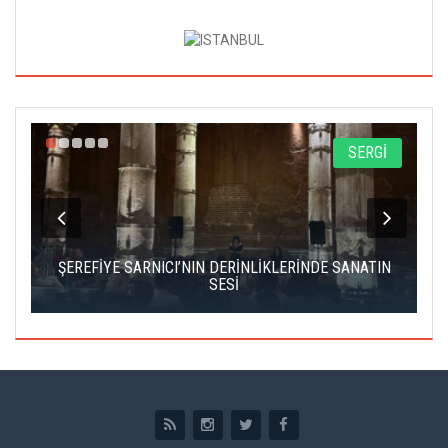
A
SERGİ
IK
ŞEREFİYE SARNICI’NIN DERİNLİKLERİNDE SANATIN
Ç
SESİ