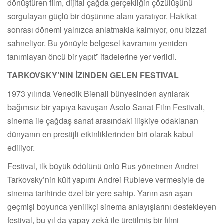
dönüştüren film, dijital çağda gerçekliğin çözülüşünü
sorgulayan güçlü bir düşünme alanı yaratıyor. Hakikat
sonrası dönemi yalnızca anlatmakla kalmıyor, onu bizzat
sahneliyor. Bu yönüyle belgesel kavramını yeniden
tanımlayan öncü bir yapıt” ifadelerine yer verildi.
TARKOVSKY’NIN İZINDEN GELEN FESTIVAL
1973 yılında Venedik Bienali bünyesinden ayrılarak
bağımsız bir yapıya kavuşan Asolo Sanat Film Festivali,
sinema ile çağdaş sanat arasındaki ilişkiye odaklanan
dünyanın en prestijli etkinliklerinden biri olarak kabul
ediliyor.
Festival, ilk büyük ödülünü ünlü Rus yönetmen Andrei
Tarkovsky’nin kült yapımı Andrei Rubleve vermesiyle de
sinema tarihinde özel bir yere sahip. Yarım asrı aşan
geçmişi boyunca yenilikçi sinema anlayışlarını destekleyen
festival, bu yıl da yapay zekâ ile üretilmiş bir filmi