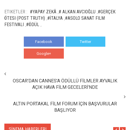
ETIKETLER :
#YAPAY ZEKÂ
# ALKAN AVCIOĞLU
#GERÇEK
,
,
ÖTESI (POST TRUTH)
#İTALYA
#ASOLO SANAT FILM
,
,
FESTIVALI
#ÖDÜL
,
,
Facebook
Twitter
Google+
WhatsApp
OSCAR’DAN CANNES’A ÖDÜLLÜ FİLMLER AYVALIK
AÇIK HAVA FİLM GECELERİ’NDE
ALTIN PORTAKAL FİLM FORUM İÇİN BAŞVURULAR
BAŞLIYOR
SİNEMA HABERLERI