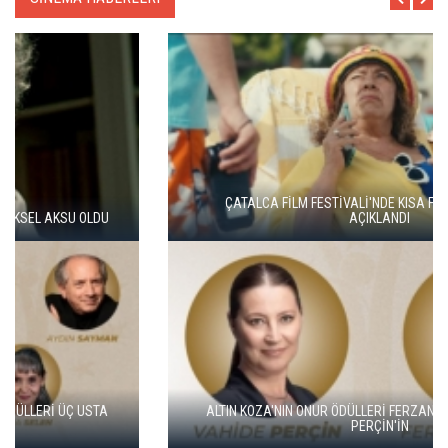
ÇATALCA FİLM FESTİVALİ'NDE KISA FİLM FİNALİSTLERİ
AÇIKLANDI
ALTIN KOZA'NIN ONUR ÖDÜLLERİ FERZAN ÖZPETEK VE VAHİDE
PERÇİN'İN