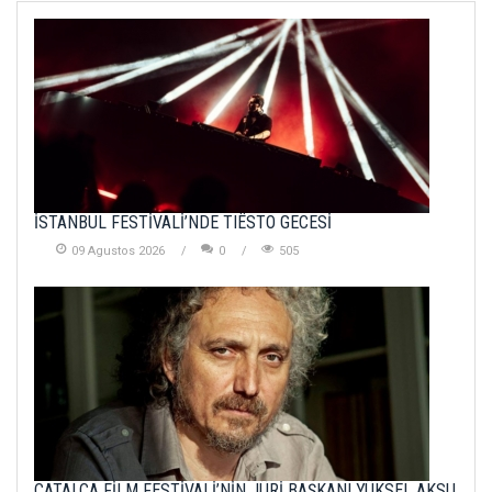
İSTANBUL FESTİVALİ’NDE TIËSTO GECESİ
09 Agustos 2026
0
505
ÇATALCA FİLM FESTİVALİ’NİN JÜRİ BAŞKANI YÜKSEL AKSU