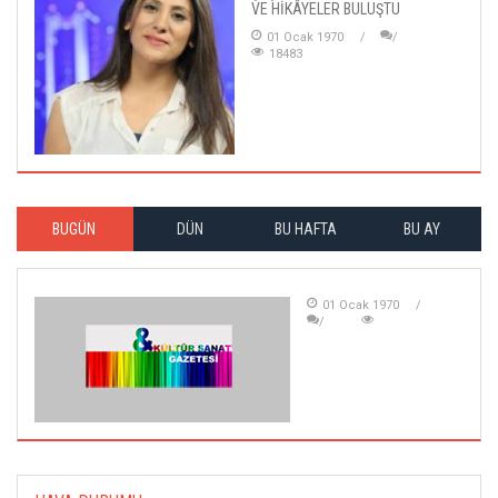
VE HİKÂYELER BULUŞTU
01 Ocak 1970
18483
BUGÜN
DÜN
BU HAFTA
BU AY
01 Ocak 1970