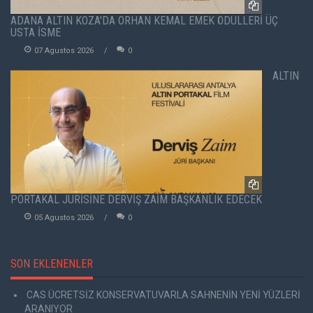
ADANA ALTIN KOZA'DA ORHAN KEMAL EMEK ÖDÜLLERİ ÜÇ
USTA İSME
07 Agustos 2026
0
ALTIN
PORTAKAL JÜRİSİNE DERVİŞ ZAİM BAŞKANLIK EDECEK
05 Agustos 2026
0
SON EKLENENLER
CAS ÜCRETSİZ KONSERVATUVARLA SAHNENİN YENİ YÜZLERİ
ARANIYOR