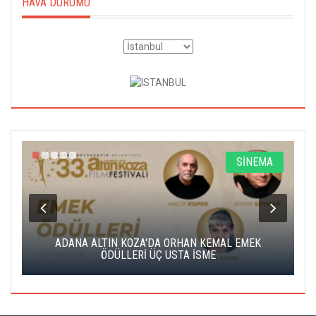
HAVA DURUMU
A
SİNEMA
K
ADANA ALTIN KOZA'DA ORHAN KEMAL EMEK
A
ÖDÜLLERİ ÜÇ USTA İSME