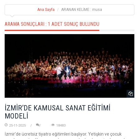
Ana Sayfa
ARANAN KELİME : musa
ARAMA SONUÇLARI :
1 ADET SONUÇ BULUNDU
İZMİR’DE KAMUSAL SANAT EĞİTİMİ
MODELİ
25-11-2025
18483
İzmir’de ücretsiz tiyatro eğitimleri başlıyor. Yetişkin ve çocuk