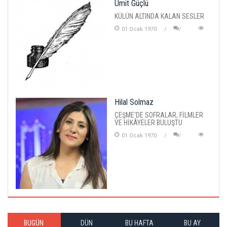
Ümit Güçlü
KÜLÜN ALTINDA KALAN SESLER
01 Ocak 1970
Hilal Solmaz
ÇEŞME'DE SOFRALAR, FİLMLER
VE HİKÂYELER BULUŞTU
01 Ocak 1970
BUGÜN
DÜN
BU HAFTA
BU AY