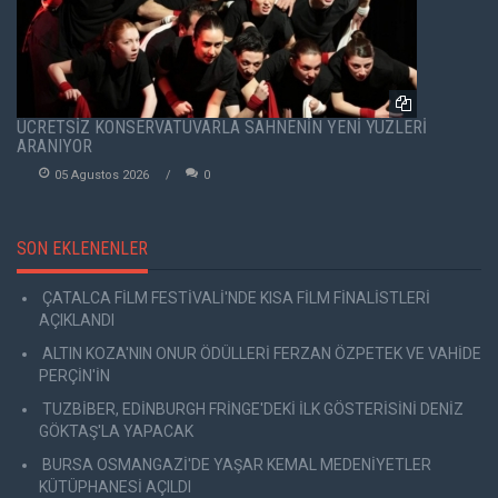
ÜCRETSİZ KONSERVATUVARLA SAHNENİN YENİ YÜZLERİ
ARANIYOR
05 Agustos 2026
0
SON EKLENENLER
ÇATALCA FİLM FESTİVALİ'NDE KISA FİLM FİNALİSTLERİ
AÇIKLANDI
ALTIN KOZA'NIN ONUR ÖDÜLLERİ FERZAN ÖZPETEK VE VAHİDE
PERÇİN'İN
TUZBİBER, EDİNBURGH FRİNGE'DEKİ İLK GÖSTERİSİNİ DENİZ
GÖKTAŞ'LA YAPACAK
BURSA OSMANGAZİ'DE YAŞAR KEMAL MEDENİYETLER
KÜTÜPHANESİ AÇILDI