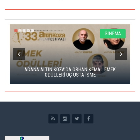
A
SİNEMA
K
ADANA ALTIN KOZA'DA ORHAN KEMAL EMEK
A
ÖDÜLLERİ ÜÇ USTA İSME