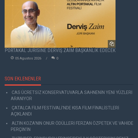
PORTAKAL JÜRİSİNE DERVİŞ ZAİM BAŞKANLIK EDECEK
05 Agustos 2026
0
SON EKLENENLER
CAS ÜCRETSİZ KONSERVATUVARLA SAHNENİN YENİ YÜZLERİ
ARANIYOR
ÇATALCA FİLM FESTİVALİ'NDE KISA FİLM FİNALİSTLERİ
AÇIKLANDI
ALTIN KOZA'NIN ONUR ÖDÜLLERİ FERZAN ÖZPETEK VE VAHİDE
PERÇİN'İN