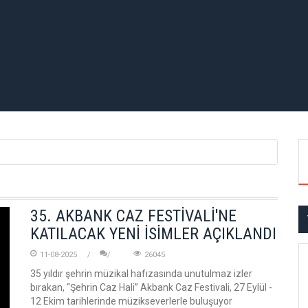
35. AKBANK CAZ FESTİVALİ'NE
KATILACAK YENİ İSİMLER AÇIKLANDI
11-08-2025
26045
35 yıldır şehrin müzikal hafızasında unutulmaz izler
bırakan, “Şehrin Caz Hali” Akbank Caz Festivali, 27 Eylül -
12 Ekim tarihlerinde müzikseverlerle buluşuyor