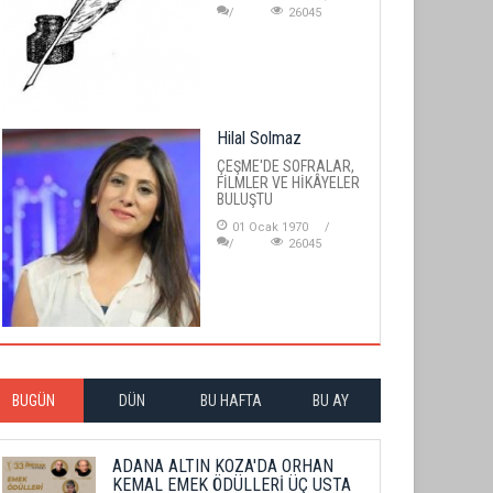
26045
Hilal Solmaz
ÇEŞME'DE SOFRALAR,
FİLMLER VE HİKÂYELER
BULUŞTU
01 Ocak 1970
26045
BUGÜN
DÜN
BU HAFTA
BU AY
ADANA ALTIN KOZA'DA ORHAN
KEMAL EMEK ÖDÜLLERİ ÜÇ USTA