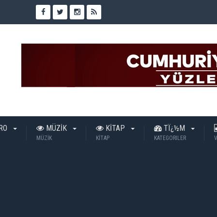
TRO
MÜZİK
KİTAP
TÏ¿½M
MÜZİK
KİTAP
KATEGORILER
V