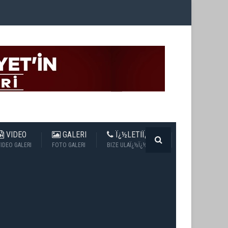
VIDEO
GALERI
Ï¿½LETIÏ¿½IM
IDEO GALERI
FOTO GALERI
BIZE ULAÏ¿½Ï¿½N