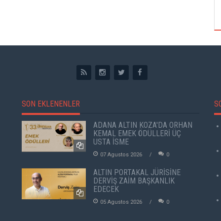
ÖZPETEK VE VAHİDE PERÇİN'İN
SON EKLENENLER
S
ADANA ALTIN KOZA'DA ORHAN
KEMAL EMEK ÖDÜLLERİ ÜÇ
USTA İSME
07 Agustos 2026
0
ALTIN PORTAKAL JÜRİSİNE
DERVİŞ ZAİM BAŞKANLIK
EDECEK
05 Agustos 2026
0