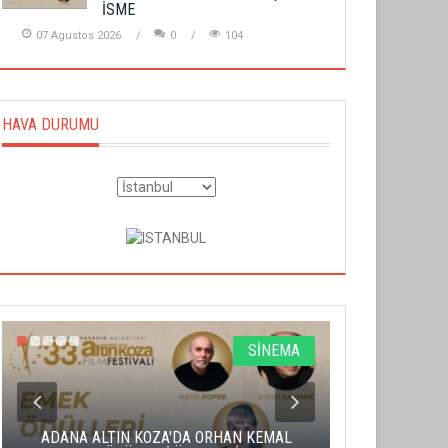
İSME
07 Agustos 2026
0
104
HAVA DURUMU
SİNEMA
ADANA ALTIN KOZA'DA ORHAN KEMAL
ALTIN PORTA