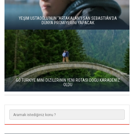
YEŞİM USTAOĞLU'NUN "ARTAKALAN"I SAN SEBASTIÁN'DA
DÜNYA PRÖMİYERİNİ YAPACAK
GO TÜRKİYE MİNİ DİZİLERİNİN YENİ ROTASI DOĞU KARADENİZ
OLDU