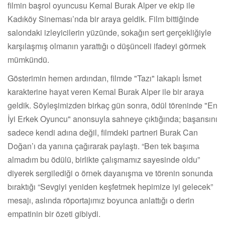
filmin başrol oyuncusu Kemal Burak Alper ve ekip ile
Kadıköy Sineması’nda bir araya geldik. Film bittiğinde
salondaki izleyicilerin yüzünde, sokağın sert gerçekliğiyle
karşılaşmış olmanın yarattığı o düşünceli ifadeyi görmek
mümkündü.
Gösterimin hemen ardından, filmde "Tazı" lakaplı İsmet
karakterine hayat veren Kemal Burak Alper ile bir araya
geldik. Söyleşimizden birkaç gün sonra, ödül töreninde "En
İyi Erkek Oyuncu" anonsuyla sahneye çıktığında; başarısını
sadece kendi adına değil, filmdeki partneri Burak Can
Doğan’ı da yanına çağırarak paylaştı. “Ben tek başıma
almadım bu ödülü, birlikte çalışmamız sayesinde oldu”
diyerek sergilediği o örnek dayanışma ve törenin sonunda
bıraktığı “Sevgiyi yeniden keşfetmek hepimize iyi gelecek”
mesajı, aslında röportajımız boyunca anlattığı o derin
empatinin bir özeti gibiydi.