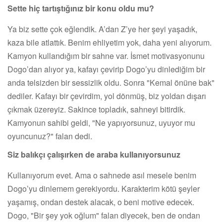
Sette hiç tartıştığınız bir konu oldu mu?
Ya biz sette çok eğlendik. A’dan Z’ye her şeyi yaşadık,
kaza bile atlattık. Benim ehliyetim yok, daha yeni alıyorum.
Kamyon kullandığım bir sahne var. İsmet motivasyonunu
Dogo’dan alıyor ya, kafayı çevirip Dogo’yu dinlediğim bir
anda telsizden bir sessizlik oldu. Sonra "Kemal önüne bak"
dediler. Kafayı bir çevirdim, yol dönmüş, biz yoldan dışarı
çıkmak üzereyiz. Sakince topladık, sahneyi bitirdik.
Kamyonun sahibi geldi, "Ne yapıyorsunuz, uyuyor mu
oyuncunuz?" falan dedi.
Siz balıkçı çalışırken de araba kullanıyorsunuz
Kullanıyorum evet. Ama o sahnede asıl mesele benim
Dogo’yu dinlemem gerekiyordu. Karakterim kötü şeyler
yaşamış, ondan destek alacak, o beni motive edecek.
Dogo, "Bir şey yok oğlum" falan diyecek, ben de ondan