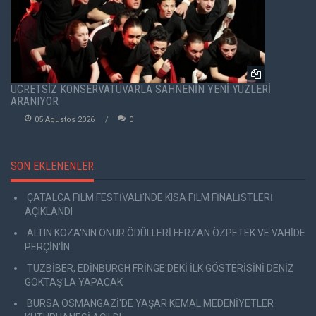
ÜCRETSİZ KONSERVATUVARLA SAHNENİN YENİ YÜZLERİ
ARANIYOR
05 Agustos 2026
0
SON EKLENENLER
ÇATALCA FİLM FESTİVALİ'NDE KISA FİLM FİNALİSTLERİ
AÇIKLANDI
ALTIN KOZA'NIN ONUR ÖDÜLLERİ FERZAN ÖZPETEK VE VAHİDE
PERÇİN'İN
TUZBİBER, EDİNBURGH FRİNGE'DEKİ İLK GÖSTERİSİNİ DENİZ
GÖKTAŞ'LA YAPACAK
BURSA OSMANGAZİ'DE YAŞAR KEMAL MEDENİYETLER