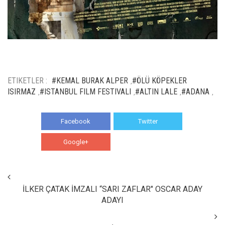
ETIKETLER :
#KEMAL BURAK ALPER
#ÖLÜ KÖPEKLER
,
ISIRMAZ
#ISTANBUL FILM FESTIVALI
#ALTIN LALE
#ADANA
,
,
,
,
Facebook
Twitter
Google+
WhatsApp
İLKER ÇATAK İMZALI “SARI ZAFLAR" OSCAR ADAY
ADAYI