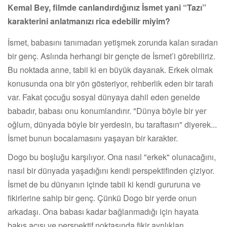
Kemal Bey, filmde canlandırdığınız İsmet yani “Tazı”
karakterini anlatmanızı rica edebilir miyim?
İsmet, babasını tanımadan yetişmek zorunda kalan sıradan
bir genç. Aslında herhangi bir gençte de İsmet’i görebiliriz.
Bu noktada anne, tabii ki en büyük dayanak. Erkek olmak
konusunda ona bir yön gösteriyor, rehberlik eden bir tarafı
var. Fakat çocuğu sosyal dünyaya dahil eden genelde
babadır, babası onu konumlandırır. "Dünya böyle bir yer
oğlum, dünyada böyle bir yerdesin, bu taraftasın" diyerek...
İsmet bunun bocalamasını yaşayan bir karakter.
Dogo bu boşluğu karşılıyor. Ona nasıl "erkek" olunacağını,
nasıl bir dünyada yaşadığını kendi perspektifinden çiziyor.
İsmet de bu dünyanın içinde tabii ki kendi gururuna ve
fikirlerine sahip bir genç. Çünkü Dogo bir yerde onun
arkadaşı. Ona babası kadar bağlanmadığı için hayata
bakış açısı ve perspektif noktasında fikir ayrılıkları