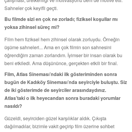
çalışması, üretkenliği ve motivasyonu beni de motive etti.
Sahneler çok keyifli geçti.
Bu filmde sizi en çok ne zorladı; fiziksel koşullar mı
yoksa zihinsel süreç mi?
Film hem fiziksel hem zihinsel olarak zorluydu. Örneğin
üşüme sahneleri... Ama en çok filmin son sahnesini
öğrendiğim zaman zorlandım. İyimser bir insan olarak bu
beni etkiledi. Ama düşününce, gerçekten etkili bir final.
Film, Atlas Sineması’ndaki ilk gösteriminden sonra
bugün de Kadıköy Sineması’nda seyirciyle buluştu. Siz
de iki gösterimde de seyirciler arasındaydınız.
Atlas’taki o ilk heyecandan sonra buradaki yorumlar
nasıldı?
Güzeldi, seyirciden güzel karşılıklar aldık. Çıkışta
dağılmadılar, bizimle vakit geçirip film üzerine sohbet