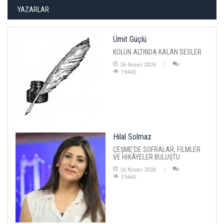
YAZARLAR
Ümit Güçlü
KÜLÜN ALTINDA KALAN SESLER
26 Nisan 2026
19445
Hilal Solmaz
ÇEŞME'DE SOFRALAR, FİLMLER
VE HİKÂYELER BULUŞTU
26 Nisan 2026
19445