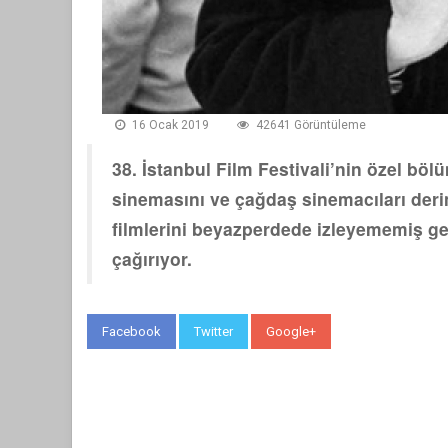
16 Ocak 2019
42641 Görüntüleme
38. İstanbul Film Festivali’nin özel bö
sinemasını ve çağdaş sinemacıları der
filmlerini beyazperdede izleyememiş ge
çağırıyor.
Facebook
Twitter
Google+
WhatsApp