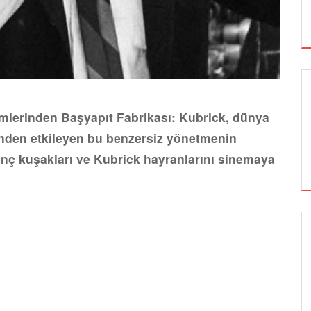
lümlerinden Başyapıt Fabrikası: Kubrick, dünya
inden etkileyen bu benzersiz yönetmenin
nç kuşakları ve Kubrick hayranlarını sinemaya
SİNEMA
ALTIN KOZA'NIN ONUR ÖDÜLLERİ FERZAN