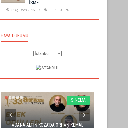
İSME
07 Agustos 2026
0
192
HAVA DURUMU
SİNEMA
ADANA ALTIN KOZA'DA ORHAN KEMAL
ALTIN PORTA