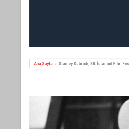
Ana Sayfa
Stanley Kubrick, 38. İstanbul Film Fes