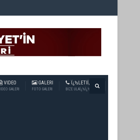
VIDEO
GALERI
Ï¿½LETIÏ¿½IM
IDEO GALERI
FOTO GALERI
BIZE ULAÏ¿½Ï¿½N