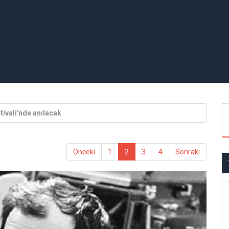
tivali'nde anılacak
Önceki
1
2
3
4
Sonraki