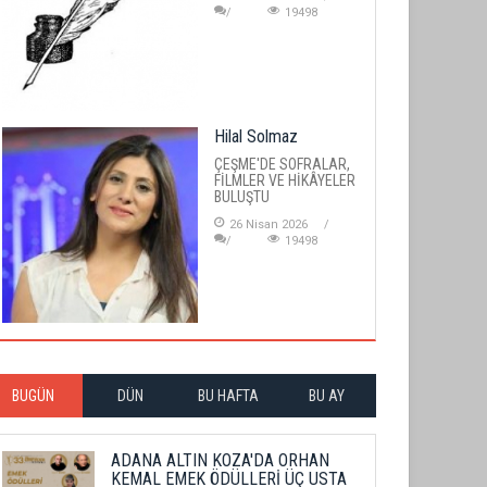
19498
Hilal Solmaz
ÇEŞME'DE SOFRALAR,
FİLMLER VE HİKÂYELER
BULUŞTU
26 Nisan 2026
19498
BUGÜN
DÜN
BU HAFTA
BU AY
ADANA ALTIN KOZA'DA ORHAN
KEMAL EMEK ÖDÜLLERİ ÜÇ USTA