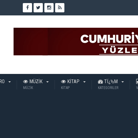
TRO
MÜZİK
KİTAP
TÏ¿½M
MÜZİK
KİTAP
KATEGORILER
V