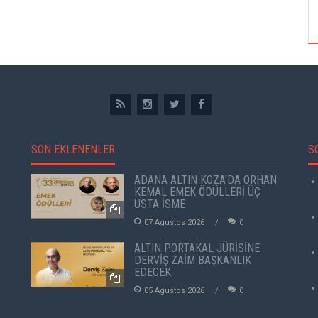
ÖZPETEK VE VAHİDE PERÇİN'İN
SON EKLENENLER
S
ADANA ALTIN KOZA'DA ORHAN
KEMAL EMEK ÖDÜLLERİ ÜÇ
USTA İSME
07 Agustos 2026
0
ALTIN PORTAKAL JÜRİSİNE
DERVİŞ ZAİM BAŞKANLIK
EDECEK
05 Agustos 2026
0