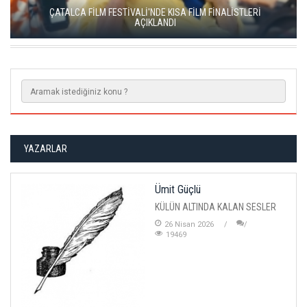
YEŞİM USTAOĞLU'NUN "ARTAKALAN"I SAN SEBASTIÁN'DA
DÜNYA PRÖMİYERİNİ YAPACAK
YAZARLAR
Ümit Güçlü
KÜLÜN ALTINDA KALAN SESLER
26 Nisan 2026
19469