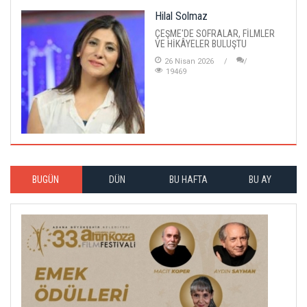
Hilal Solmaz
ÇEŞME'DE SOFRALAR, FİLMLER
VE HİKÂYELER BULUŞTU
26 Nisan 2026
19469
BUGÜN
DÜN
BU HAFTA
BU AY