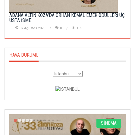
ADANA ALTIN KOZA'DA ORHAN KEMAL EMEK ÖDÜLLERİ ÜÇ
USTA İSME
07 Agustos 2026
0
105
HAVA DURUMU
A
SİNEMA