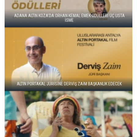
ALTIN KOZA'NIN ONUR ÖDÜLLERİ FERZAN ÖZPETEK VE VAHİDE
PERÇİN'İN
ADANA ALTIN KOZA'DA JÜRİ BAŞKANI ZUHAL OLCAY