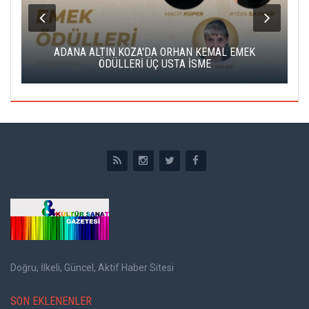
K
ADANA ALTIN KOZA'DA ORHAN KEMAL EMEK
A
ÖDÜLLERİ ÜÇ USTA İSME
Doğru, İlkeli, Güncel, Aktif Haber Sitesi
SON EKLENENLER