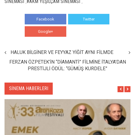
SINEMASI
#AKM YEŞILÇAM SINEMASI
,
,
Facebook
Twitter
Google+
WhatsApp
HALUK BİLGİNER VE FEYYAZ YİĞİT AYNI FİLMDE
FERZAN ÖZPETEK’İN “DİAMANTİ” FİLMİNE İTALYA’DAN
PRESTİJLİ ÖDÜL: “GÜMÜŞ KURDELE”
SİNEMA HABERLERI