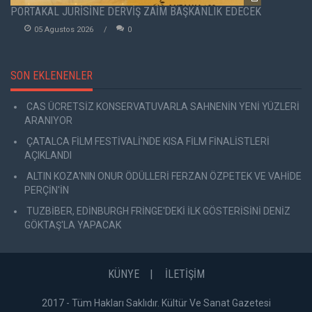
PORTAKAL JÜRİSİNE DERVİŞ ZAİM BAŞKANLIK EDECEK
05 Agustos 2026
0
SON EKLENENLER
CAS ÜCRETSİZ KONSERVATUVARLA SAHNENİN YENİ YÜZLERİ
ARANIYOR
ÇATALCA FİLM FESTİVALİ'NDE KISA FİLM FİNALİSTLERİ
AÇIKLANDI
ALTIN KOZA'NIN ONUR ÖDÜLLERİ FERZAN ÖZPETEK VE VAHİDE
PERÇİN'İN
TUZBİBER, EDİNBURGH FRİNGE'DEKİ İLK GÖSTERİSİNİ DENİZ
GÖKTAŞ'LA YAPACAK
KÜNYE
İLETİŞİM
2017 - Tüm Hakları Saklıdır. Kültür Ve Sanat Gazetesi