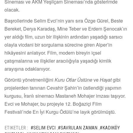
Sineması ve AKM Yeşilçam Sineması’nda gösterimde
olacak.
Başrollerinde Selim Evci’nin yanı sıra Özge Gürel, Beste
Bereket, Derya Karadaş, Mine Teber ve Erdem Şenocak’ın
yer aldığı film, uzun bir ilişkinin ardından yaşadığı sarsıcı
olayla vicdani bir sorgulama sürecine giren Alper’in
hikâyesini anlatıyor. Film, modern bireyin içsel
çatışmalarına ve ilişkiler aracılığıyla yaşadığı kimlik
arayışına odaklanıyor.
Görüntü yönetmenliğini
Kuru Otlar Üstüne
ve
Hayat
gibi
projelerden tanınan Cevahir Şahin’in üstlendiği yapımın
kurgusu, İranlı sinemacı Mastaneh Mohajer imzası taşıyor.
Evci ve Mohajer, bu projeyle 12. Boğaziçi Film
Festivali’nde En İyi Kurgu Ödülü’ne layık görülmüştü.
ETIKETLER :
#SELIM EVCI
#SAVRULAN ZAMAN
#KADIKÖY
,
,