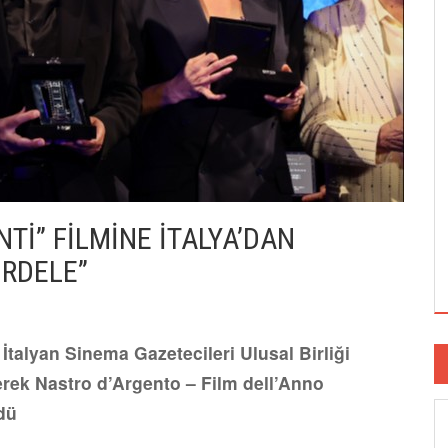
Tİ” FİLMİNE İTALYA’DAN
URDELE”
İtalyan Sinema Gazetecileri Ulusal Birliği
lerek Nastro d’Argento – Film dell’Anno
dü