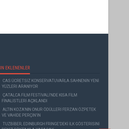
YEŞİM USTAOĞLU'NUN
ADANA ALTIN KOZA'DA JÜRİ
"ARTAKALAN"I SAN SEBASTIÁ
BAŞKANI ZUHAL OLCAY
DÜNYA PRÖMİYERİNİ YAPAC
ON EKLENENLER
CAS ÜCRETSİZ KONSERVATUVARLA SAHNENİN YENİ
YÜZLERİ ARANIYOR
ÇATALCA FİLM FESTİVALİ'NDE KISA FİLM
FİNALİSTLERİ AÇIKLANDI
ALTIN KOZA'NIN ONUR ÖDÜLLERİ FERZAN ÖZPETEK
VE VAHİDE PERÇİN'İN
TUZBİBER, EDİNBURGH FRİNGE'DEKİ İLK GÖSTERİSİNİ