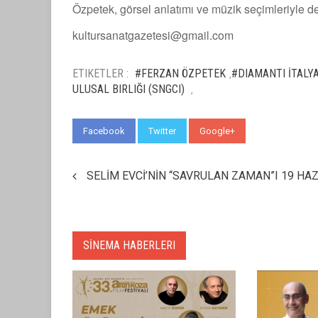
Özpetek, görsel anlatımı ve müzik seçimleriyle d
kultursanatgazetesi@gmail.com
ETIKETLER :
#FERZAN ÖZPETEK
#DIAMANTI İTALY
,
ULUSAL BIRLIĞI (SNGCI)
,
Facebook
Twitter
Google+
WhatsApp
SELİM EVCİ’NİN “SAVRULAN ZAMAN”I 19 HA
SİNEMA HABERLERI