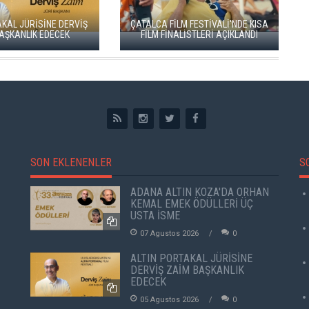
ALTIN KOZA'NIN ONUR ÖDÜLLERİ
FİLM FESTİVALİ'NDE KISA
FERZAN ÖZPETEK VE VAHİDE
İNALİSTLERİ AÇIKLANDI
PERÇİN'İN
SON EKLENENLER
S
ADANA ALTIN KOZA'DA ORHAN
KEMAL EMEK ÖDÜLLERİ ÜÇ
USTA İSME
07 Agustos 2026
0
ALTIN PORTAKAL JÜRİSİNE
DERVİŞ ZAİM BAŞKANLIK
EDECEK
05 Agustos 2026
0