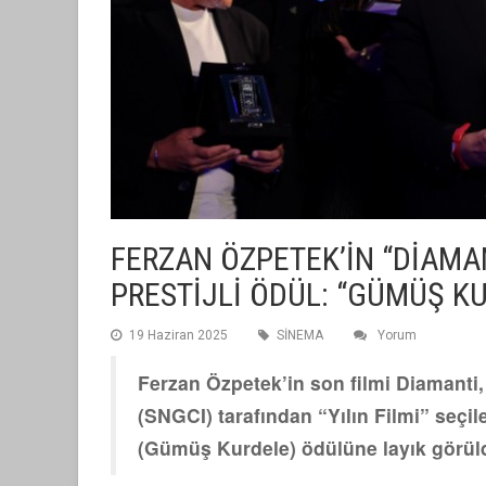
FERZAN ÖZPETEK’İN “DİAMAN
PRESTİJLİ ÖDÜL: “GÜMÜŞ K
19 Haziran 2025
SİNEMA
Yorum
Ferzan Özpetek’in son filmi Diamanti, 
(SNGCI) tarafından “Yılın Filmi” seçi
(Gümüş Kurdele) ödülüne layık görül