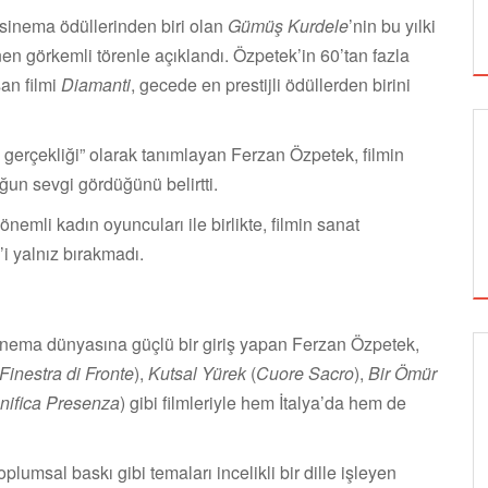
ü sinema ödüllerinden biri olan
Gümüş Kurdele
’nin bu yılki
n görkemli törenle açıklandı. Özpetek’in 60’tan fazla
şan filmi
Diamanti
, gecede en prestijli ödüllerden birini
gerçekliği” olarak tanımlayan Ferzan Özpetek, filmin
ğun sevgi gördüğünü belirtti.
önemli kadın oyuncuları ile birlikte, filmin sanat
 yalnız bırakmadı.
inema dünyasına güçlü bir giriş yapan Ferzan Özpetek,
Finestra di Fronte
),
Kutsal Yürek
(
Cuore Sacro
),
Bir Ömür
SİNEMA
nifica Presenza
) gibi filmleriyle hem İtalya’da hem de
toplumsal baskı gibi temaları incelikli bir dille işleyen
ALTIN KOZA'NIN ONUR ÖDÜLLERİ FERZAN