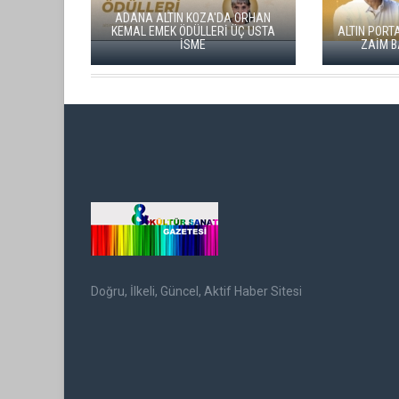
'DA ORHAN
Rİ ÜÇ USTA
ALTIN PORTAKAL JÜRİSİNE DERVİŞ
ÇATALCA 
ZAİM BAŞKANLIK EDECEK
FİLM F
Doğru, İlkeli, Güncel, Aktif Haber Sitesi