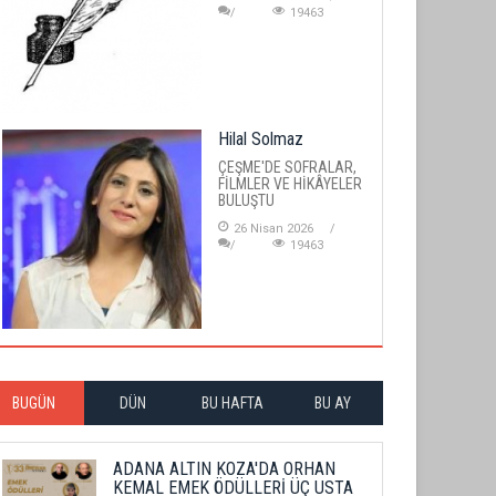
19463
Hilal Solmaz
ÇEŞME'DE SOFRALAR,
FİLMLER VE HİKÂYELER
BULUŞTU
26 Nisan 2026
19463
BUGÜN
DÜN
BU HAFTA
BU AY
ADANA ALTIN KOZA'DA ORHAN
KEMAL EMEK ÖDÜLLERİ ÜÇ USTA