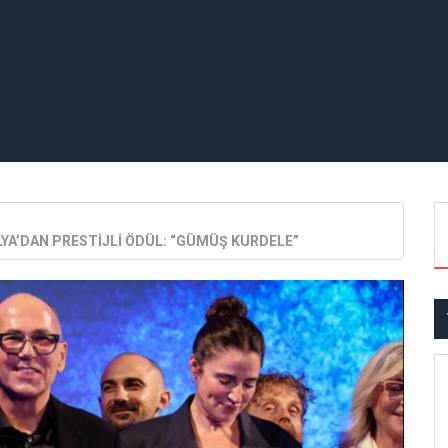
LYA’DAN PRESTİJLİ ÖDÜL: “GÜMÜŞ KURDELE”