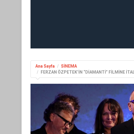
Ana Sayfa
SİNEMA
FERZAN ÖZPETEK’İN “DİAMANTİ” FİLMİNE İTA