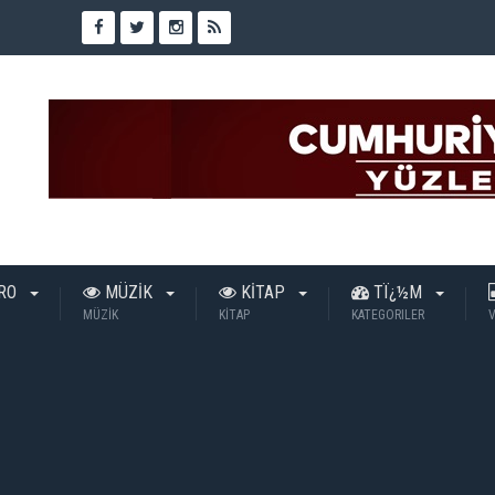
TRO
MÜZİK
KİTAP
TÏ¿½M
MÜZİK
KİTAP
KATEGORILER
V