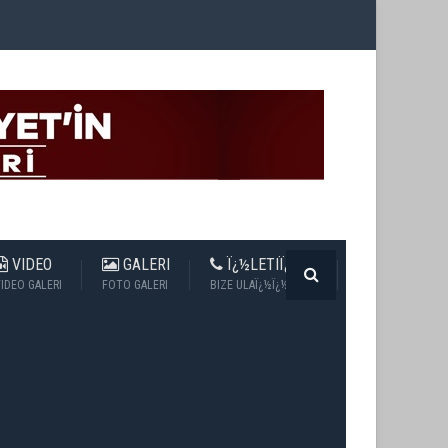
VIDEO
GALERI
Ï¿½LETIÏ¿½IM
IDEO GALERI
FOTO GALERI
BIZE ULAÏ¿½Ï¿½N