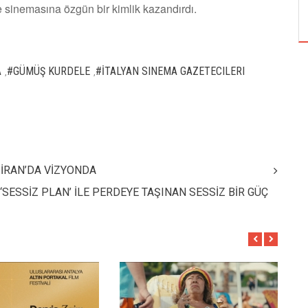
ÖZPETEK VE VAHİDE PERÇİN'İN
e sinemasına özgün bir kimlik kazandırdı.
A
#GÜMÜŞ KURDELE
#İTALYAN SINEMA GAZETECILERI
,
,
ZİRAN’DA VİZYONDA
‘SESSİZ PLAN’ İLE PERDEYE TAŞINAN SESSİZ BİR GÜÇ