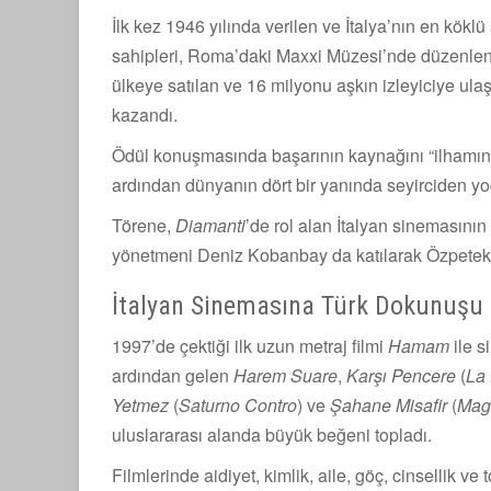
İlk kez 1946 yılında verilen ve İtalya’nın en kökl
sahipleri, Roma’daki Maxxi Müzesi’nde düzenlene
ülkeye satılan ve 16 milyonu aşkın izleyiciye ula
kazandı.
Ödül konuşmasında başarının kaynağını “ilhamın 
ardından dünyanın dört bir yanında seyirciden yo
Törene,
Diamanti
’de rol alan İtalyan sinemasının 
yönetmeni Deniz Kobanbay da katılarak Özpetek’i
İtalyan Sinemasına Türk Dokunuşu
1997’de çektiği ilk uzun metraj filmi
Hamam
ile s
ardından gelen
Harem Suare
,
Karşı Pencere
(
La 
Yetmez
(
Saturno Contro
) ve
Şahane Misafir
(
Mag
uluslararası alanda büyük beğeni topladı.
Filmlerinde aidiyet, kimlik, aile, göç, cinsellik ve 