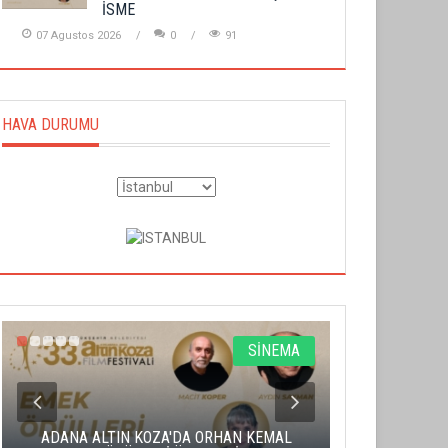
İSME
07 Agustos 2026
0
91
HAVA DURUMU
SİNEMA
ADANA ALTIN KOZA'DA ORHAN KEMAL
ALTIN PORTA