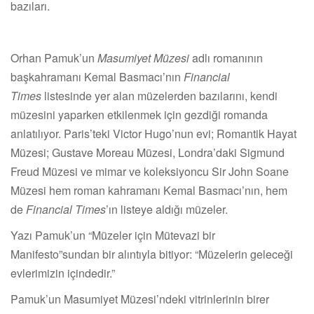
bazıları.
Orhan Pamuk
’
un
Masumiyet Müzesi
adlı romanının
başkahramanı Kemal Basmacı’nın
Financial
Times
listesinde yer alan müzelerden bazılarını, kendi
müzesini yaparken etkilenmek için gezdiği romanda
anlatılıyor. Paris
’
teki Victor Hugo
’
nun evi; Romantik Hayat
Müzesi; Gustave Moreau Müzesi, Londra
’
daki Sigmund
Freud Müzesi ve mimar ve koleksiyoncu Sir John Soane
Müzesi hem roman kahramanı Kemal Basmacı’nın, hem
de
Financial Times
’ın listeye aldığı müzeler.
Yazı Pamuk
’
un
“
Müzeler için Mütevazi bir
Manifesto”sundan bir alıntıyla bitiyor:
“
Müzelerin geleceği
evlerimizin içindedir.”
Pamuk
’
un Masumiyet Müzesi
’
ndeki vitrinlerinin birer