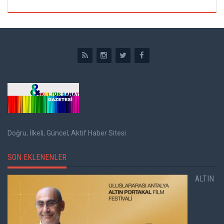
Doğru, İlkeli, Güncel, Aktif Haber Sitesi
SON EKLENENLER
ALTIN