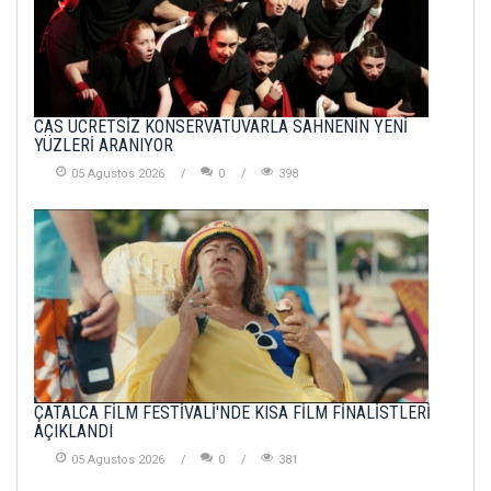
CAS ÜCRETSİZ KONSERVATUVARLA SAHNENİN YENİ
YÜZLERİ ARANIYOR
05 Agustos 2026
0
398
ÇATALCA FİLM FESTİVALİ'NDE KISA FİLM FİNALİSTLERİ
AÇIKLANDI
05 Agustos 2026
0
381