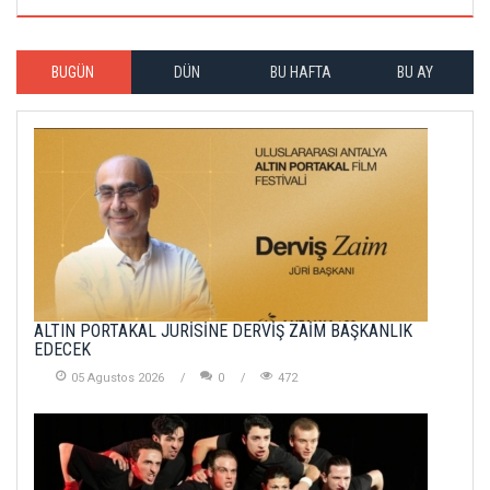
BUGÜN
DÜN
BU HAFTA
BU AY
ALTIN PORTAKAL JÜRİSİNE DERVİŞ ZAİM BAŞKANLIK
EDECEK
05 Agustos 2026
0
472