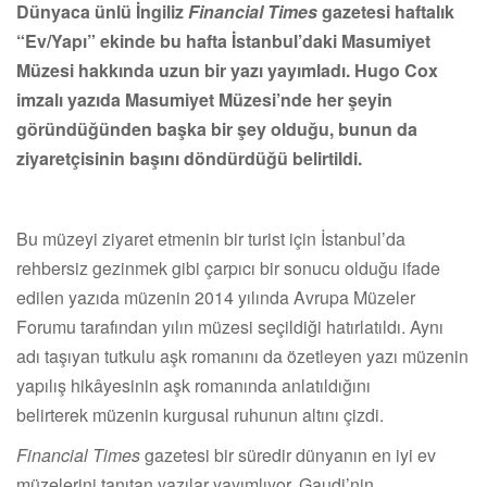
Dünyaca ünlü İngiliz
Financial Times
gazetesi haftalık
“
Ev/Yapı” ekinde bu hafta İstanbul
’
daki Masumiyet
Müzesi hakkında uzun bir yazı yayımladı. Hugo Cox
imzalı yazıda Masumiyet Müzesi
’
nde her şeyin
g
ö
ründüğünden başka bir şey olduğu, bunun da
ziyaretçisinin başını d
ö
ndürdüğü belirtildi.
Bu müzeyi ziyaret etmenin bir turist için İstanbul
’
da
rehbersiz gezinmek gibi çarpıcı bir sonucu olduğu ifade
edilen yazıda müzenin 2014 yılında Avrupa Müzeler
Forumu tarafından yılın müzesi seçildiği hatırlatıldı. Aynı
adı taşıyan tutkulu aşk romanını da özetleyen yazı müzenin
yapılış hikâyesinin aşk romanında anlatıldığını
belirterek müzenin kurgusal ruhunun altını çizdi.
Financial Times
gazetesi bir süredir dünyanın en iyi ev
müzelerini tanıtan yazılar yayımlıyor. Gaudi
’
nin