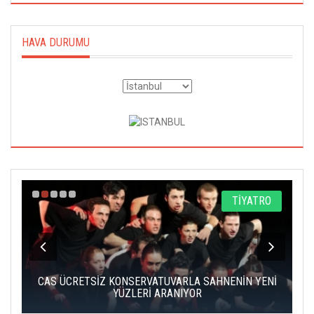
HAVA DURUMU
A
TİYATRO
IK
CAS ÜCRETSİZ KONSERVATUVARLA SAHNENİN YENİ
YÜZLERİ ARANIYOR