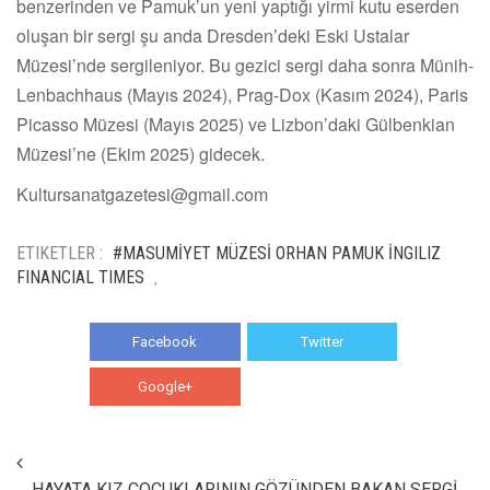
benzerinden ve Pamuk
’
un yeni yaptığı yirmi kutu eserden
oluşan bir sergi şu anda Dresden
’
deki Eski Ustalar
Müzesi
’
nde sergileniyor. Bu gezici sergi daha sonra Münih-
Lenbachhaus (Mayıs 2024), Prag-Dox (Kasım 2024), Paris
Picasso Müzesi (Mayıs 2025) ve Lizbon
’
daki Gülbenkian
Müzesi
’
ne (Ekim 2025) gidecek.
Kultursanatgazetesi@gmail.com
ETIKETLER :
#MASUMİYET MÜZESİ ORHAN PAMUK İNGILIZ
FINANCIAL TIMES
,
Facebook
Twitter
Google+
WhatsApp
HAYATA KIZ ÇOCUKLARININ GÖZÜNDEN BAKAN SERGİ