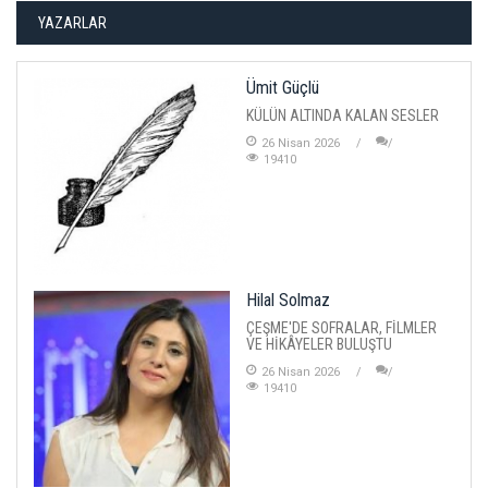
YAZARLAR
Ümit Güçlü
KÜLÜN ALTINDA KALAN SESLER
26 Nisan 2026
19410
Hilal Solmaz
ÇEŞME'DE SOFRALAR, FİLMLER
VE HİKÂYELER BULUŞTU
26 Nisan 2026
19410