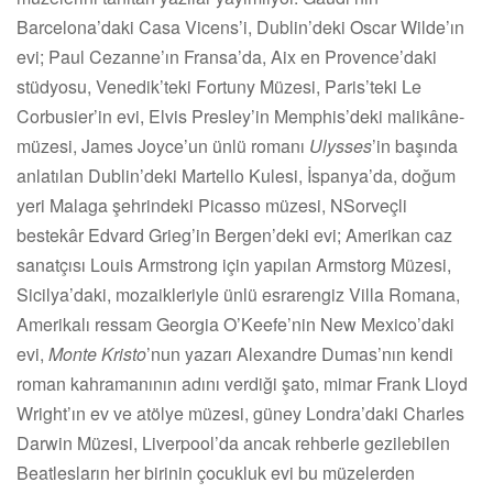
Barcelona
’
daki Casa Vicens
’
i, Dublin
’
deki Oscar Wilde’ın
evi; Paul Cezanne’ın Fransa
’
da, Aix en Provence
’
daki
stüdyosu, Venedik
’
teki Fortuny Müzesi, Paris
’
teki Le
Corbusier
’
in evi, Elvis Presley
’
in Memphis
’
deki malikâne-
müzesi, James Joyce
’
un ünlü romanı
Ulysses
’
in başında
anlatılan Dublin
’
deki Martello Kulesi, İspanya
’
da, doğum
yeri Malaga şehrindeki Picasso müzesi, NSorveçli
bestekâr Edvard Grieg
’
in Bergen
’
deki evi; Amerikan caz
sanatçısı Louis Armstrong için yapılan Armstorg Müzesi,
Sicilya
’
daki, mozaikleriyle ünlü esrarengiz Villa Romana,
Amerikalı ressam Georgia O
’
Keefe
’
nin New Mexico
’
daki
evi,
Monte Kristo
’
nun yazarı Alexandre Dumas
’
nın kendi
roman kahramanının adını verdiği şato, mimar Frank Lloyd
Wright’ın ev ve atölye müzesi, güney Londra
’
daki Charles
Darwin Müzesi, Liverpool
’
da ancak rehberle gezilebilen
Beatlesların her birinin çocukluk evi bu müzelerden