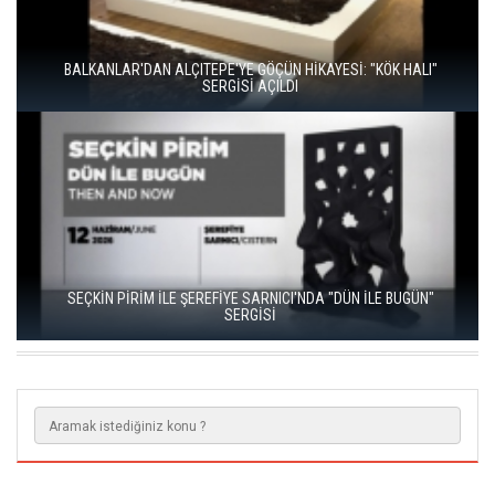
BALKANLAR'DAN ALÇITEPE'YE GÖÇÜN HİKAYESİ: "KÖK HALI"
SERGİSİ AÇILDI
SEÇKİN PİRİM İLE ŞEREFİYE SARNICI'NDA "DÜN İLE BUGÜN"
SERGİSİ