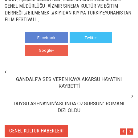
GENEL MÜDÜRLÜĞÜ
#İZMIR SINEMA KÜLTÜR VE EĞITIM
,
DERNEĞI
#BILMEMEK
#KIYIDAN KIYIYA TÜRKIYEYUNANISTAN
,
,
FILM FESTIVALI
,
Facebook
Twitter
Google+
WhatsApp
GANDALF’A SES VEREN KAYA AKARSU HAYATINI
KAYBETTİ
DUYGU ASENA’NIN“ASLINDA ÖZGÜRSÜN” ROMANI
DİZİ OLDU
GENEL KÜLTÜR HABERLERI