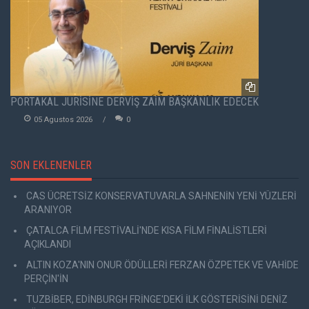
PORTAKAL JÜRİSİNE DERVİŞ ZAİM BAŞKANLIK EDECEK
05 Agustos 2026
0
SON EKLENENLER
CAS ÜCRETSİZ KONSERVATUVARLA SAHNENİN YENİ YÜZLERİ
ARANIYOR
ÇATALCA FİLM FESTİVALİ'NDE KISA FİLM FİNALİSTLERİ
AÇIKLANDI
ALTIN KOZA'NIN ONUR ÖDÜLLERİ FERZAN ÖZPETEK VE VAHİDE
PERÇİN'İN
TUZBİBER, EDİNBURGH FRİNGE'DEKİ İLK GÖSTERİSİNİ DENİZ