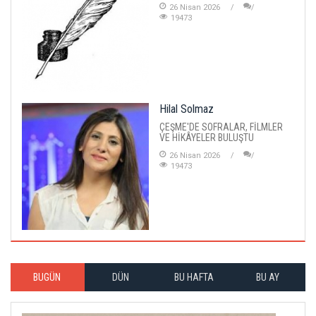
26 Nisan 2026
19473
Hilal Solmaz
ÇEŞME'DE SOFRALAR, FİLMLER
VE HİKÂYELER BULUŞTU
26 Nisan 2026
19473
BUGÜN
DÜN
BU HAFTA
BU AY