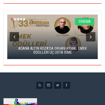
A
SİNEMA
K
ADANA ALTIN KOZA'DA ORHAN KEMAL EMEK
A
ÖDÜLLERİ ÜÇ USTA İSME