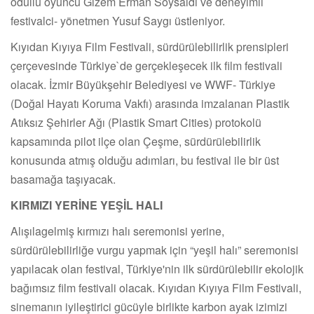
ödüllü oyuncu Gizem Erman Soysaldı ve deneyimli
festivalci- yönetmen Yusuf Saygı üstleniyor.
Kıyıdan Kıyıya Film Festivali, sürdürülebilirlik prensipleri
çerçevesinde Türkiye`de gerçekleşecek ilk film festivali
olacak. İzmir Büyükşehir Belediyesi ve WWF- Türkiye
(Doğal Hayatı Koruma Vakfı) arasında imzalanan Plastik
Atıksız Şehirler Ağı (Plastik Smart Cities) protokolü
kapsamında pilot ilçe olan Çeşme, sürdürülebilirlik
konusunda atmış olduğu adımları, bu festival ile bir üst
basamağa taşıyacak.
KIRMIZI YERİNE YEŞİL HALI
Alışılagelmiş kırmızı halı seremonisi yerine,
sürdürülebilirliğe vurgu yapmak için “yeşil halı” seremonisi
yapılacak olan festival, Türkiye'nin ilk sürdürülebilir ekolojik
bağımsız film festivali olacak. Kıyıdan Kıyıya Film Festivali,
sinemanın iyileştirici gücüyle birlikte karbon ayak izimizi