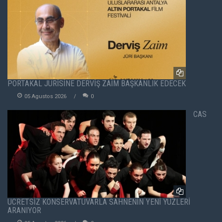
PORTAKAL JÜRİSİNE DERVİŞ ZAİM BAŞKANLIK EDECEK
05 Agustos 2026
0
CAS
ÜCRETSİZ KONSERVATUVARLA SAHNENİN YENİ YÜZLERİ
ARANIYOR