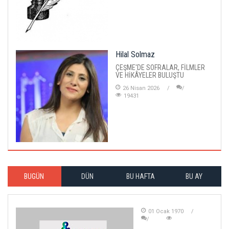
Hilal Solmaz
ÇEŞME'DE SOFRALAR, FİLMLER
VE HİKÂYELER BULUŞTU
26 Nisan 2026
19431
BUGÜN
DÜN
BU HAFTA
BU AY
01 Ocak 1970