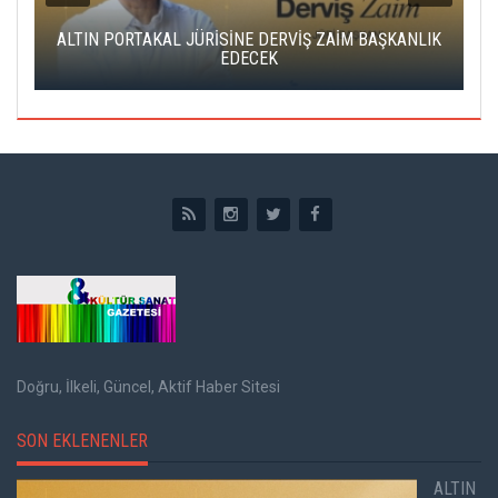
ALTIN PORTAKAL JÜRİSİNE DERVİŞ ZAİM BAŞKANLIK
C
EDECEK
Doğru, İlkeli, Güncel, Aktif Haber Sitesi
SON EKLENENLER
ALTIN