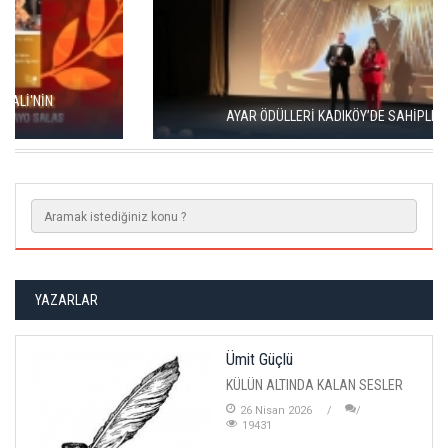
AYAR ÖDÜLLERİ KADIKÖY’DE SAHİPLERİNİ BULDU
YAZARLAR
Ümit Güçlü
KÜLÜN ALTINDA KALAN SESLER
26 Nisan 2026
19431