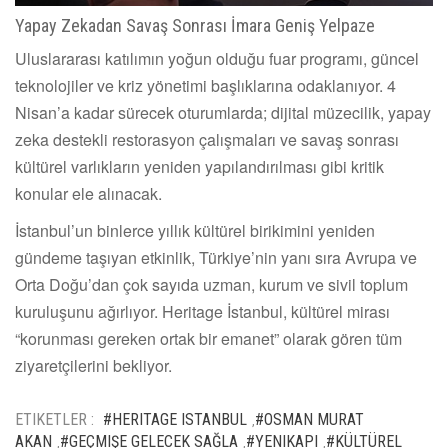
Yapay Zekadan Savaş Sonrası İmara Geniş Yelpaze
Uluslararası katılımın yoğun olduğu fuar programı, güncel
teknolojiler ve kriz yönetimi başlıklarına odaklanıyor. 4
Nisan’a kadar sürecek oturumlarda; dijital müzecilik, yapay
zeka destekli restorasyon çalışmaları ve savaş sonrası
kültürel varlıkların yeniden yapılandırılması gibi kritik
konular ele alınacak.
İstanbul’un binlerce yıllık kültürel birikimini yeniden
gündeme taşıyan etkinlik, Türkiye’nin yanı sıra Avrupa ve
Orta Doğu’dan çok sayıda uzman, kurum ve sivil toplum
kuruluşunu ağırlıyor. Heritage İstanbul, kültürel mirası
“korunması gereken ortak bir emanet” olarak gören tüm
ziyaretçilerini bekliyor.
ETIKETLER :
#HERITAGE ISTANBUL
#OSMAN MURAT
,
AKAN
#GEÇMIŞE GELECEK SAĞLA
#YENIKAPI
#KÜLTÜREL
,
,
,