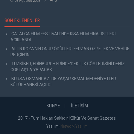
05 Agustos 2026
0
SON EKLENENLER
ÇATALCA FİLM FESTİVALİ'NDE KISA FİLM FİNALİSTLERİ
AÇIKLANDI
ALTIN KOZA'NIN ONUR ÖDÜLLERİ FERZAN ÖZPETEK VE VAHİDE
PERÇİN'İN
TUZBİBER, EDİNBURGH FRİNGE'DEKİ İLK GÖSTERİSİNİ DENİZ
GÖKTAŞ'LA YAPACAK
BURSA OSMANGAZİ'DE YAŞAR KEMAL MEDENİYETLER
KÜTÜPHANESİ AÇILDI
KÜNYE
İLETİŞİM
2017 - Tüm Hakları Saklıdır. Kültür Ve Sanat Gazetesi
Yazılım:
Network Yazılım