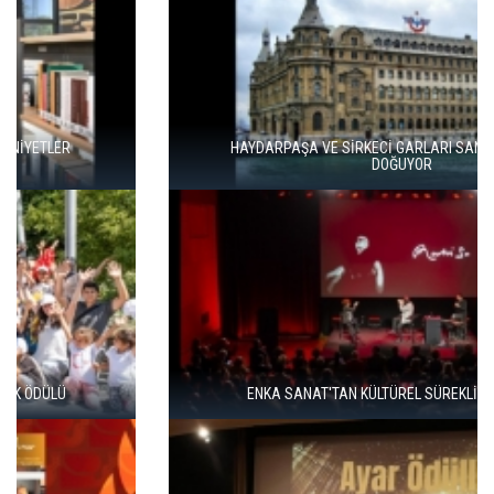
HAYDARPAŞA VE SİRKECİ GARLARI SANATLA YENİDEN
DOĞUYOR
ENKA SANAT'TAN KÜLTÜREL SÜREKLİLİK HAMLESİ